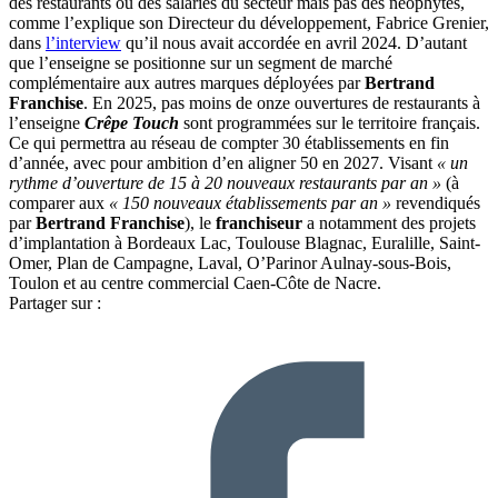
des restaurants ou des salariés du secteur mais pas des néophytes,
comme l’explique son Directeur du développement, Fabrice Grenier,
dans
l’interview
qu’il nous avait accordée en avril 2024. D’autant
que l’enseigne se positionne sur un segment de marché
complémentaire aux autres marques déployées par
Bertrand
Franchise
. En 2025, pas moins de onze ouvertures de restaurants à
l’enseigne
Crêpe Touch
sont programmées sur le territoire français.
Ce qui permettra au réseau de compter 30 établissements en fin
d’année, avec pour ambition d’en aligner 50 en 2027. Visant
« un
rythme d’ouverture de 15 à 20 nouveaux restaurants par an »
(à
comparer aux
« 150 nouveaux établissements par an »
revendiqués
par
Bertrand Franchise
), le
franchiseur
a notamment des projets
d’implantation à Bordeaux Lac, Toulouse Blagnac, Euralille, Saint-
Omer, Plan de Campagne, Laval, O’Parinor Aulnay-sous-Bois,
Toulon et au centre commercial Caen-Côte de Nacre.
Partager sur :