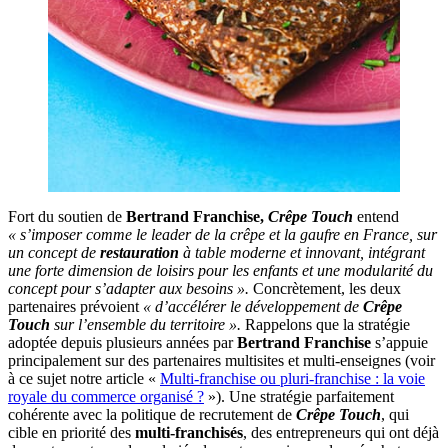
Fort du soutien de
Bertrand Franchise,
Crêpe Touch
entend
« s’imposer comme le leader de la crêpe et la gaufre en France, sur
un concept de
restauration
à table moderne et innovant, intégrant
une forte dimension de loisirs pour les enfants et une modularité du
concept pour s’adapter aux besoins ».
Concrètement, les deux
partenaires prévoient
« d’accélérer le développement de
Crêpe
Touch
sur l’ensemble du territoire ».
Rappelons que la stratégie
adoptée depuis plusieurs années par
Bertrand Franchise
s’appuie
principalement sur des partenaires multisites et multi-enseignes (voir
à ce sujet notre article «
Multi-franchise ou pluri-franchise : la voie
royale du commerce organisé ?
»). Une stratégie parfaitement
cohérente avec la politique de recrutement de
Crêpe Touch
, qui
cible en priorité des
multi-franchisés
, des entrepreneurs qui ont déjà