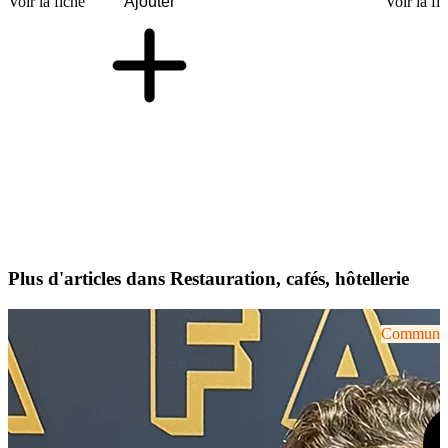
Voir la fiche
Ajouter
Voir la fi
Plus d'articles dans Restauration, cafés, hôtellerie
Communiqu