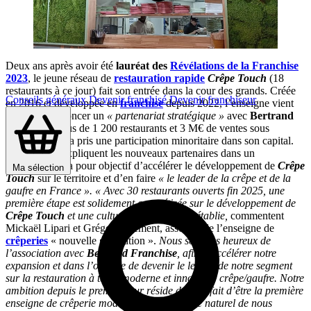
Deux ans après avoir été
lauréat des
Révélations de la Franchise
2023
, le jeune réseau de
restauration rapide
Crêpe Touch
(18
restaurants à ce jour) fait son entrée dans la cour des grands. Créée
Conseils généraux
Devenir franchisé
Devenir franchiseur
en 2016 et développée en
franchise
depuis 2022, l’enseigne vient
en effet d’annoncer un
« partenariat stratégique »
avec
Bertrand
Franchise
(plus de 1 200 restaurants et 3 M€ de ventes sous
enseigne), qui a pris une participation minoritaire dans son capital.
L’opération, expliquent les nouveaux partenaires dans un
communiqué, a pour objectif d’accélérer le développement de
Crêpe
Ma sélection
Touch
sur le territoire et d’en faire
« le leader de la crêpe et de la
gaufre en France ».
« Avec 30 restaurants ouverts fin 2025, une
première étape est solidement concrétisée sur le développement de
Crêpe Touch
et une culture
franchise
bien établie,
commentent
Mickaël Lipari et Grégory Clément, associés de l’enseigne de
crêperies
« nouvelle génération ».
Nous sommes heureux de
l’association avec
Bertrand Franchise
, afin d’accélérer notre
expansion et dans l’optique de devenir le leader de notre segment
sur la restauration à table moderne et innovante crêpe/gaufre. Notre
ambition depuis le premier jour réside dans le fait d’être la première
enseigne de crêperie moderne et il était donc naturel de nous