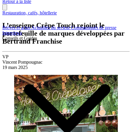
Retour à la liste
Restauration, cafés, hôtellerie
L’enseigne Crêpe Touch rejoint le
Brèves et actus
Actualités du secteur
Communiqués de presse
portefeuille de marques développées par
Interviews
Conseils et Guides
Bertrand Franchise
VP
Vincent Pompougnac
19 mars 2025