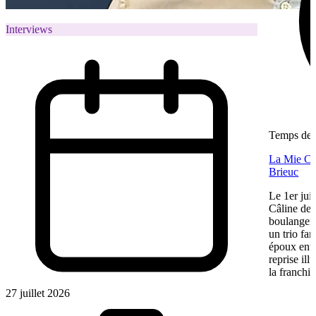
Interviews
Temps de l
La Mie Câl
Brieuc
Le 1er jui
Câline de 
boulangeri
un trio fa
époux entre
reprise ill
la franchis
27 juillet 2026