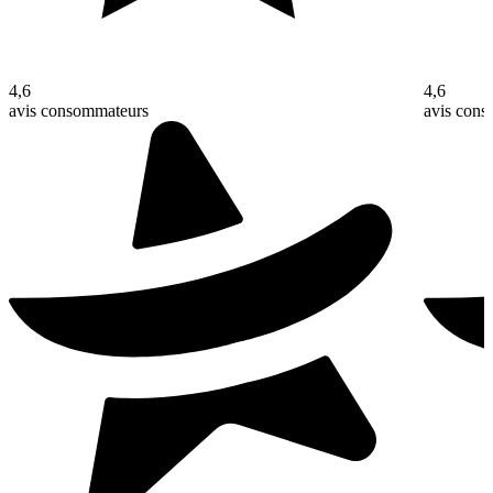
4,6
4,6
avis consommateurs
avis con