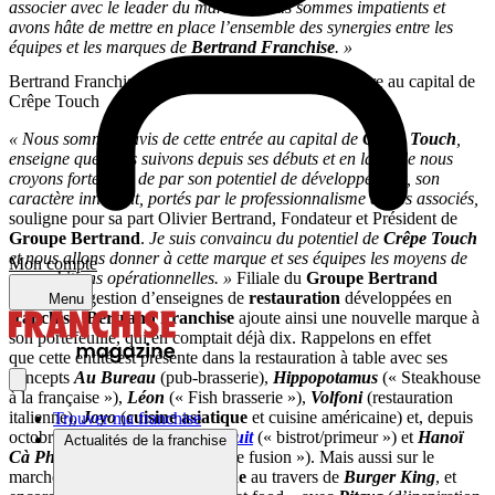
associer avec le leader du marché. Nous sommes impatients et
avons hâte de mettre en place l’ensemble des synergies entre les
équipes et les marques de
Bertrand Franchise
. »
Bertrand Franchise a pris une participation minoritaire au capital de
Crêpe Touch
« Nous sommes ravis de cette entrée au capital de
Crêpe Touch
,
enseigne que nous suivons depuis ses débuts et en laquelle nous
croyons fortement de par son potentiel de développement, son
caractère innovant, portés par le professionnalisme de ses associés,
souligne pour sa part Olivier Bertrand, Fondateur et Président de
Groupe Bertrand
.
Je suis convaincu du potentiel de
Crêpe Touch
et nous allons donner à cette marque et ses équipes les moyens de
Mon compte
ses ambitions opérationnelles. »
Filiale du
Groupe Bertrand
dédiée à la gestion d’enseignes de
restauration
développées en
Menu
franchise
,
Bertrand Franchise
ajoute ainsi une nouvelle marque à
son portefeuille, qui en comptait déjà dix. Rappelons en effet
que cette entité est présente dans la restauration à table avec ses
concepts
Au
Bureau
(pub-brasserie),
Hippopotamus
(« Steakhouse
à la française »),
Léon
(« Fish brasserie »),
Volfoni
(restauration
italienne),
Joyo
(
cuisine asiatique
et cuisine américaine) et, depuis
Trouver ma franchise
octobre 2024,
Le Paradis du Fruit
(« bistrot/primeur ») et
Hanoï
Actualités de la franchise
Cà Phé
(« brasserie vietnamienne fusion »). Mais aussi sur le
marché de la
restauration rapide
au travers de
Burger King
, et