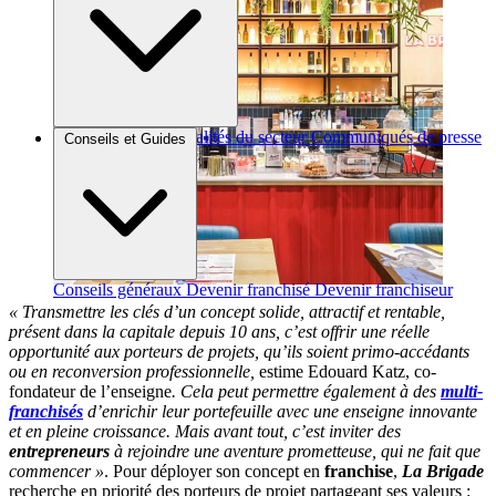
Brèves et actus
Actualités du secteur
Communiqués de presse
Conseils et Guides
Interviews
Conseils généraux
Devenir franchisé
Devenir franchiseur
« Transmettre les clés d’un concept solide, attractif et rentable,
présent dans la capitale depuis 10 ans, c’est offrir une réelle
opportunité aux porteurs de projets, qu’ils soient primo-accédants
ou en reconversion professionnelle,
estime Edouard Katz, co-
fondateur de l’enseigne
. Cela peut permettre également à des
multi-
franchisés
d’enrichir leur portefeuille avec une enseigne innovante
et en pleine croissance. Mais avant tout, c’est inviter des
entrepreneurs
à rejoindre une aventure prometteuse, qui ne fait que
commencer »
. Pour déployer son concept en
franchise
,
La Brigade
recherche en priorité des porteurs de projet partageant ses valeurs :