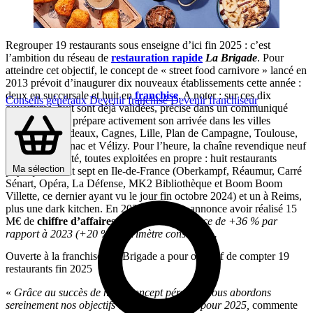
Regrouper 19 restaurants sous enseigne d’ici fin 2025 : c’est
l’ambition du réseau de
restauration rapide
La Brigade
. Pour
atteindre cet objectif, le concept de « street food carnivore » lancé en
2013 prévoit d’inaugurer dix nouveaux établissements cette année :
deux en succursale et huit en
franchise
. A noter : sur ces dix
Conseils généraux
Devenir franchisé
Devenir franchiseur
ouvertures, huit sont déjà validées, précise dans un communiqué
l’enseigne, qui prépare activement son arrivée dans les villes
d’Angers, Bordeaux, Cagnes, Lille, Plan de Campagne, Toulouse,
Toulouse Blagnac et Vélizy. Pour l’heure, la chaîne revendique neuf
unités en activité, toutes exploitées en propre : huit restaurants
Ma sélection
physiques, dont sept en Ile-de-France (Oberkampf, Réaumur, Carré
Sénart, Opéra, La Défense, MK2 Bibliothèque et Boom Boom
Villette, ce dernier ayant vu le jour fin octobre 2024) et un à Reims,
plus une dark kitchen. En 2024, le réseau annonce avoir réalisé 15
M€ de
chiffre d’affaires
, soit
« une croissance de +36 % par
rapport à 2023 (+20 % à périmètre constant) ».
Ouverte à la franchise, La Brigade a pour objectif de compter 19
restaurants fin 2025
«
Grâce au succès de notre concept pérenne, nous abordons
sereinement nos objectifs de développement pour 2025,
commente