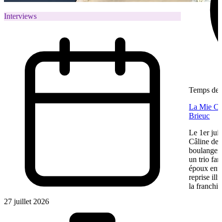
Interviews
Temps de l
La Mie Câl
Brieuc
Le 1er jui
Câline de 
boulangeri
un trio fa
époux entre
reprise ill
la franchis
27 juillet 2026