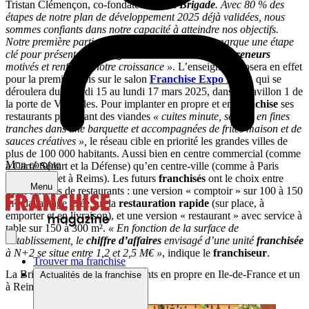
Tristan Clémençon, co-fondateur de
La Brigade
. Avec 80 % des
étapes de notre plan de développement 2025 déjà validées, nous
sommes confiants dans notre capacité à atteindre nos objectifs.
Notre première participation à
Franchise Expo
marque une étape
clé pour présenter
La Brigade
à de nouveaux
entrepreneurs
motivés et renforcer notre croissance »
. L’enseigne exposera en effet
pour la première fois sur le salon
Franchise Expo Paris
, qui se
déroulera du samedi 15 au lundi 17 mars 2025, dans le Pavillon 1 de
la porte de Versailles. Pour implanter en propre et en
franchise
ses
restaurants proposant des viandes
« cuites minute, servies en fines
tranches dans une barquette et accompagnées de frites maison et de
sauces créatives »,
le réseau cible en priorité les grandes villes de
plus de 100 000 habitants. Aussi bien en centre commercial (comme
Mon compte
à Carré Sénart et la Défense) qu’en centre-ville (comme à Paris
intra-muros et à Reims). Les futurs
franchisés
ont le choix entre
Menu
deux formats de restaurants : une version « comptoir » sur 100 à 150
m², davantage axée sur la
restauration rapide
(sur place, à
emporter et en livraison), et une version « restaurant » avec service à
table sur 150 à 300 m².
« En fonction de la surface de
l’établissement, le
chiffre d’affaires
envisagé d’une unité
franchisée
à N+2 se situe entre 1,2 et 2,5 M€ »
, indique le
franchiseur
.
Trouver ma franchise
La Brigade compte sept restaurants en propre en Ile-de-France et un
Actualités de la franchise
à Reims