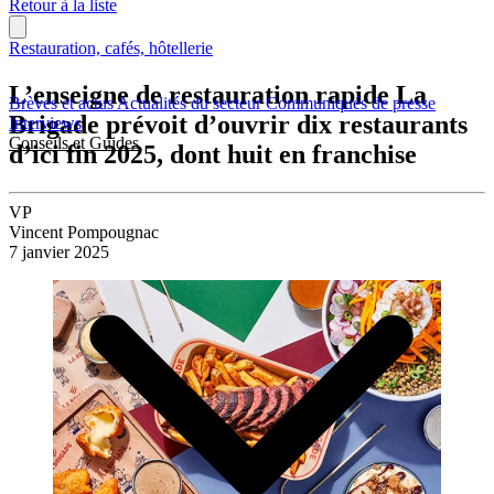
Retour à la liste
Restauration, cafés, hôtellerie
L’enseigne de restauration rapide La
Brèves et actus
Actualités du secteur
Communiqués de presse
Brigade prévoit d’ouvrir dix restaurants
Interviews
Conseils et Guides
d’ici fin 2025, dont huit en franchise
VP
Vincent Pompougnac
7 janvier 2025