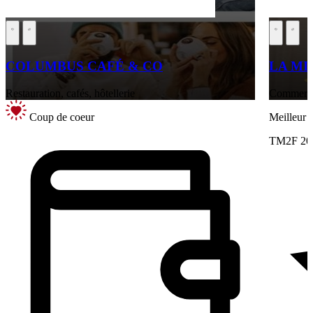
COLUMBUS CAFÉ & CO
LA MI
Restauration, cafés, hôtellerie
Commerce 
Coup de coeur
Meilleur
TM2F 20