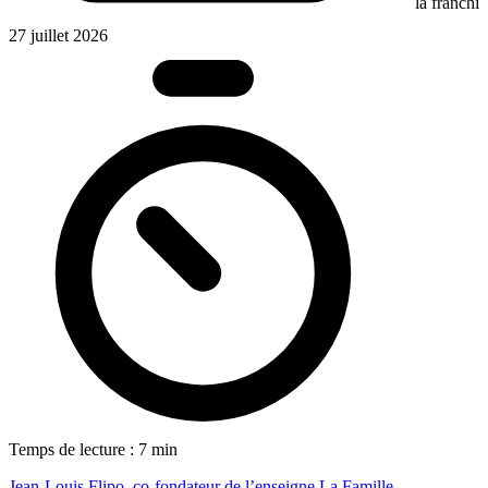
la franchis
27 juillet 2026
Temps de lecture : 7 min
Jean-Louis Flipo, co-fondateur de l’enseigne La Famille