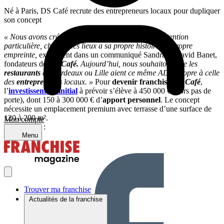
Né à Paris, DS Café recrute des entrepreneurs locaux pour dupliquer
son concept
« Nous avons créé tous nos
restaurants
avec une attention
particulière, chacun des lieux a sa propre histoire, sa propre
empreinte,
expliquent dans un communiqué
Sandra et David Banet,
fondateurs de
DS Café.
Aujourd’hui, nous souhaitons que les
restaurants
de Bordeaux ou Lille aient ce même ADN propre à celle
des
entrepreneurs
locaux. »
Pour
devenir franchisé
DS Café
,
l’
investissement initial
à prévoir s’élève à 450 000 € (hors pas de
porte), dont 150 à 300 000 € d’
apport personnel
. Le concept
nécessite un emplacement premium avec terrasse d’une surface de
120 à 200 m².
Mon compte
Partager sur :
Menu
Trouver ma franchise
Actualités de la franchise