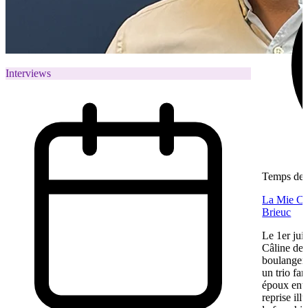
Interviews
Temps de l
La Mie Câl
Brieuc
Le 1er jui
Câline de 
boulangeri
un trio fa
époux entre
reprise ill