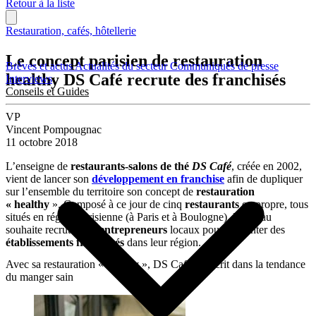
Retour à la liste
Restauration, cafés, hôtellerie
Le concept parisien de restauration
Brèves et actus
Actualités du secteur
Communiqués de presse
healthy DS Café recrute des franchisés
Interviews
Conseils et Guides
VP
Vincent Pompougnac
11 octobre 2018
L’enseigne de
restaurants-salons de thé
DS Café
, créée en 2002,
vient de lancer son
développement en franchise
afin de dupliquer
sur l’ensemble du territoire son concept de
restauration
« healthy
». Composé à ce jour de cinq
restaurants
en propre, tous
situés en région parisienne (à Paris et à Boulogne), le réseau
souhaite recruter des
entrepreneurs
locaux pour implanter des
établissements franchisés
dans leur région.
Avec sa restauration « healthy », DS Café s’inscrit dans la tendance
du manger sain