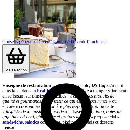
Conseils généraux
Devenir franchisé
Devenir franchiseur
Ma sélection
Enseigne
de restauration
traditionnelle à table,
DS Café
s’inscrit
dans la tendance «
healthy food
», qui consiste à manger sainement,
en se basant sur plusieurs principes :
« choisir des produits de
qualité et gourmands »
,
« choisir ce qui est bon pour moi »
ou
encore
« consommer de manière plus responsable ».
Sa carte
« inspirée de la cuisine du monde »,
à base de
« quinoa, baies de
goji, baies d’acai, gingembre et graines de chia »
propose clubs
sandwichs
,
salades
composées, piadinas, jus frais et desserts
maison.