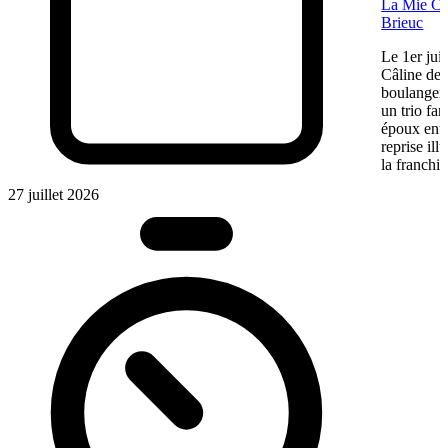
La Mie Câl
Brieuc
Le 1er jui
Câline de 
boulangeri
un trio fa
époux entre
reprise ill
la franchis
27 juillet 2026