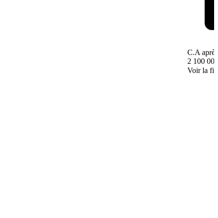
C.A après
2 100 000
Voir la fi