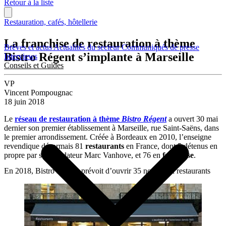
Retour à la liste
Restauration, cafés, hôtellerie
La franchise de restauration à thème
Brèves et actus
Actualités du secteur
Communiqués de presse
Bistro Régent s’implante à Marseille
Interviews
Conseils et Guides
VP
Vincent Pompougnac
18 juin 2018
Le
réseau de restauration à thème
Bistro Régent
a ouvert 30 mai
dernier son premier établissement à Marseille, rue Saint-Saëns, dans
le premier arrondissement. Créée à Bordeaux en 2010, l’enseigne
revendique désormais 81
restaurants
en France, dont 5 détenus en
propre par son fondateur Marc Vanhove, et 76 en
franchise
.
En 2018, Bistro Régent prévoit d’ouvrir 35 nouveaux restaurants