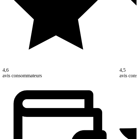
4,6
4,5
avis consommateurs
avis con