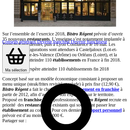
Sur l’ensemble de l’exercice 2018,
Bistro Régent
prévoir d’ouvrir
35 nouveaux
restaurants
. L’enseigne s’est notamment implantée à
Conseils généraux
Devenir franchisé
Devenir franchiseur
Tours le 8 mai dernier, puis à Lyon Confluence le 16 mai. Les
prochaines inaugurations sont attendues à Casteljaloux (Lot-et-
Garonne), Porte-les-Valence (Drôme) ou Orléans (Loiret), et la
chaîne espère atteindre 110
établissements
en France à fin 2018.
Bistro Régent espère atteindre 110 établissements fin 2018
Ma sélection
Concept basé sur un modèle économique consistant à proposer un
menu unique (steak/frites revisité et salade) à prix fixe (12,90 €),
Bistro Régent
a fait le choix d’un
développement en franchise
à
partir de 2012, afin d’accélérer son expansion sur le territoire.
Proposé en
franchise
à des professionnels,
Bistro Régent
recrute en
priorité des
restaurateurs
existants qui souhaitent passer leur
établissement
au concept. Pour ces derniers, l’
apport personnel
à
prévoir est d’au moins 150 000 €.
Partager sur :