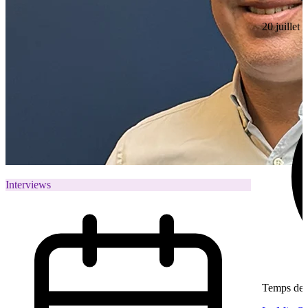
20 juillet
Interviews
Temps de l