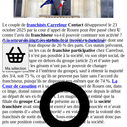
Le couple de
franchisés
Carrefour
Contact
désapprouvé le 23
octobre 2025 par la cour d’appel de Rouen pour être passé chez
U
contre l’avis du
franchiseur
va-t-il pouvoir continuer son activité ?
A la source du litige, les
statuts
de la société ex-franchisée dont une
Conseils généraux
Devenir franchisé
Devenir franchiseur
filiale de Carrefour dispose de 26 % des parts. Ces statuts prévoient,
comme dans tous les cas de
franchise participative
chez Carrefour,
d’une part qu’il n’est pas possible à la société, vu son objet social, de
changer d’enseigne en dehors du groupe (article 2) et d’autre part
(article 15) que les gérants n’ont pas le pouvoir de changer
Ma sélection
d’enseigne (même à l’intérieur du groupe), sauf à obtenir la majorité
des 3/4, soit 75 %, ce qu’ils ne peuvent pas faire sans l’accord du
franchiseur, puisqu’ils ne disposent eux-mêmes que de 74 %.
La
Cour de cassation
et à sa suite la cour d’appel de Rouen ont, dans
ce litige, donné raison au franchiseur, qui s’oppose depuis le début
au départ de ses ex-franchisés. Les magistrats ont estimé que la
filiale du
groupe Carrefour
présente au capital de la
société
franchisée
avait simplement exercé ses droits d’associée et n’avait
pas commis d’
« abus de minorité »
en votant contre la volonté des
franchisés de sortir du réseau. Sous-entendu, elle n’aurait donc pas
pris une position contraire à l’intérêt général de la société.