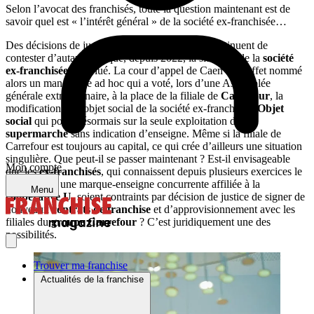
Selon l’avocat des franchisés, toute la question maintenant est de
savoir quel est « l’intérêt général » de la société ex-franchisée…
Des décisions de justice que les ex-franchisés continuent de
contester d’autant plus que, depuis 2022, la situation de la
société
ex-franchisée
a évolué. La cour d’appel de Caen a en effet nommé
alors un mandataire ad hoc qui a voté, lors d’une Assemblée
générale extraordinaire, à la place de la filiale de
Carrefour
, la
modification de l’objet social de la société ex-franchisée.
Objet
social
qui porte désormais sur la seule exploitation d’un
supermarché
sans indication d’enseigne. Même si la filiale de
Carrefour est toujours au capital, ce qui crée d’ailleurs une situation
singulière. Que peut-il se passer maintenant ? Est-il envisageable
Mon compte
que les
ex-franchisés
, qui connaissent depuis plusieurs exercices le
succès avec une marque-enseigne concurrente affiliée à la
Menu
coopérative U
, soient contraints par décision de justice de signer de
nouveaux
contrats de franchise
et d’approvisionnement avec les
filiales du
groupe Carrefour
? C’est juridiquement une des
possibilités.
Trouver ma franchise
Actualités de la franchise