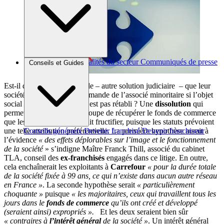
Brèves et actus
Actualités du secteur
Communiqués de presse
Conseils et Guides
Interviews
Est-il de même envisageable – autre solution judiciaire – que leur
société soit dissoute à la demande de l’associé minoritaire si l’objet
social exclusif Carrefour n’est pas rétabli ? Une
dissolution
qui
permettrait à la filiale du groupe de récupérer le fonds de commerce
que les ex-franchisés ont fait fructifier, puisque les statuts prévoient
une telle attribution préférentielle. La première hypothèse aurait à
Conseils généraux
Devenir franchisé
Devenir franchiseur
l’évidence
« des effets déplorables sur l’image et le fonctionnement
de la société
» s’indigne Maître Franck Thill, associé du cabinet
TLA, conseil des
ex-franchisés
engagés dans ce litige. En outre,
cela enchaînerait les exploitants à
Carrefour
« pour la durée totale
de la société fixée à 99 ans, ce qui n’existe dans aucun autre réseau
en France »
. La seconde hypothèse serait
« particulièrement
choquante »
puisque
« les majoritaires, ceux qui travaillent tous les
jours dans le
fonds de commerce
qu’ils ont créé et développé
(seraient ainsi) expropriés ».
Et les deux seraient bien sûr
« contraires à
l’intérêt général
de la société »
. Un intérêt général