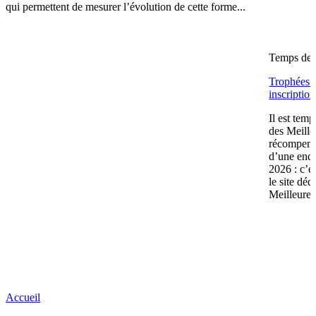
qui permettent de mesurer l’évolution de cette forme...
Temps de l
Trophées d
inscriptio
Il est tem
des Meille
récompense
d’une enqu
2026 : c’es
le site dé
Meilleures
Accueil