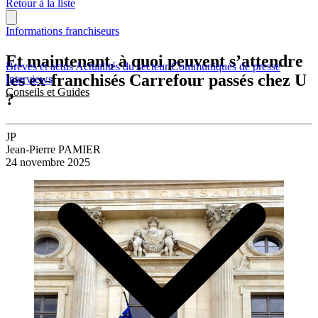
Retour à la liste
Informations franchiseurs
Et maintenant, à quoi peuvent s’attendre
Brèves et actus
Actualités du secteur
Communiqués de presse
les ex-franchisés Carrefour passés chez U
Interviews
Conseils et Guides
?
JP
Jean-Pierre PAMIER
24 novembre 2025