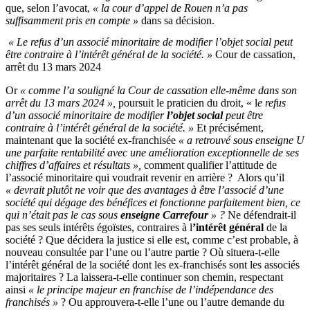
que, selon l’avocat,
« la cour d’appel de Rouen n’a pas
suffisamment pris en compte »
dans sa décision.
« Le
refus d’un associé minoritaire de modifier l’objet social peut
être contraire à l’intérêt général de la société. »
Cour de cassation,
arrêt du 13 mars 2024
Or
« comme l’a souligné la Cour de cassation elle-même dans son
arrêt du 13 mars 2024 »,
poursuit le praticien du droit, « l
e refus
d’un associé minoritaire de modifier
l’objet social
peut être
contraire à l’intérêt général de la société. »
Et précisément,
maintenant que la société ex-franchisée
« a retrouvé sous enseigne U
une parfaite rentabilité avec une amélioration exceptionnelle de ses
chiffres d’affaires et résultats »,
comment qualifier l’attitude de
l’associé minoritaire qui voudrait revenir en arrière ? Alors qu’il
« devrait plutôt ne voir que des avantages à être l’associé d’une
société qui dégage des bénéfices et fonctionne parfaitement bien, ce
qui n’était pas le cas sous
enseigne Carrefour
» ?
Ne défendrait-il
pas ses seuls intérêts égoïstes, contraires à l
’intérêt général
de la
société ? Que décidera la justice si elle est, comme c’est probable, à
nouveau consultée par l’une ou l’autre partie ? Où situera-t-elle
l’intérêt général de la société dont les ex-franchisés sont les associés
majoritaires ? La laissera-t-elle continuer son chemin, respectant
ainsi
« le principe majeur en franchise de l’indépendance des
franchisés »
? Ou approuvera-t-elle l’une ou l’autre demande du