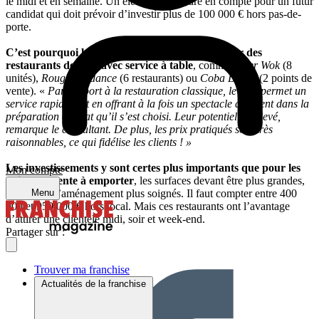
le midi et en semaine. Un élément à prendre en compte pour un futur
candidat qui doit prévoir d’investir plus de 100 000 € hors pas-de-
porte.
C’est pourquoi le consultant croit plus en l’avenir des
restaurants de wok avec service à table
, comme
Tiger Wok
(8
unités),
Rouge Tendance
(6 restaurants) ou
Coba Lodge
(2 points de
vente). «
Par rapport à la restauration classique, le wok permet un
service rapide tout en offrant à la fois un spectacle au client dans la
préparation du plat qu’il s’est choisi. Leur potentiel est élevé,
remarque le consultant. De plus, les prix pratiqués sont très
raisonnables, ce qui fidélise les clients ! »
Les investissements y sont certes plus importants que pour les
Mon compte
points de vente à emporter
, les surfaces devant être plus grandes,
le décor et l’aménagement plus soignés. Il faut compter entre 400
Menu
000 et 950 000 € hors local. Mais ces restaurants ont l’avantage
d’attirer une clientèle midi, soir et week-end.
Partager sur :
Trouver ma franchise
Actualités de la franchise