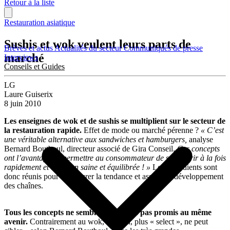
Retour à la liste
Restauration asiatique
Sushis et wok veulent leurs parts de
Brèves et actus
Actualités du secteur
Communiqués de presse
marché
Interviews
Conseils et Guides
LG
Laure Guiserix
8 juin 2010
Les enseignes de wok et de sushis se multiplient sur le secteur de
la restauration rapide.
Effet de mode ou marché pérenne ?
« C’est
une véritable alternative aux sandwiches et hamburgers,
analyse
Bernard Boutboul, directeur associé de Gira Conseil.
Ces concepts
ont l’avantage de permettre au consommateur de se nourrir à la fois
rapidement et de façon saine et équilibrée ! »
Les ingrédients sont
donc réunis pour faire durer la tendance et asseoir le développement
des chaînes.
Tous les concepts ne semblent toutefois pas promis au même
avenir.
Contrairement au wok, le sushi, plus « select », ne peut