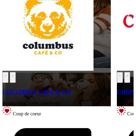
COLUMBUS CAFÉ & CO
CHOPS
Restauration, cafés, hôtellerie
Restaurati
Coup de coeur
Coup