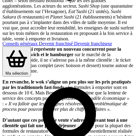
cibler – selon Bernard Boutboul – que les très grandes
agglomérations. Les acteurs du secteur,
Sushi Shop
(une quarantaine
d’établissements sur l’Hexagone),
Eat’Sushi
(21 unités),
Sushi
Sakura
(6 restaurants) et
Planet Sushi
(21 établissements) n’hésitent
pourtant pas à s’implanter dans des villes de taille moyenne. Il est
vrai que, pour accroître leur rentabilité, les enseignes de sushi surfent
sur les trois métiers de la restauration en proposant à la fois service à
table, vente à emporter et livraison.
Conseils généraux
Devenir franchisé
Devenir franchiseur
Mais si le sushi représente un nouveau concurrent pour la
pizza, le sandwich et le hamburger
sur le marché de la
restauration rapide, il ne s’adresse pas à la même clientèle : le ticket
moyen d’un repas complet (avec boisson et dessert) tourne autour de
20 € par personne.
Ma sélection
En revanche, le wok s’aligne un peu plus sur les prix pratiqués
par les traditionnels fast-foods
: les formules à emporter sont en
dessous de 10 €. Mais Bernard Boutboul estime que la lenteur de
service des concepts pose
« un problème de modèle économique »
:
« Il va falloir que les enseignes résolvent cette problématique de
process pour pouvoir générer plus de chiffre d’affaires ».
D’autant que ces points de vente s’adressent avant tout à une
clientèle qui fait une pause-déjeuner
: comme pour la plupart des
formules de restauration rapide, l’activité est essentiellement réalisée