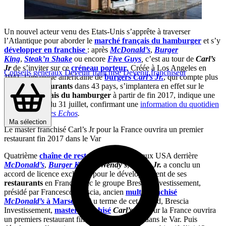
Un nouvel acteur venu des Etats-Unis s’apprête à traverser
l’Atlantique pour aborder le
marché français du hamburger
et s’y
développer en franchise
: après
McDonald’s
,
Burger
King
,
Steak’n Shake
ou encore
Five Guys
,
c’est au tour de
Carl’s
Jr
de s’inviter sur ce
créneau porteur
. Créée à Los Angeles en
Conseils généraux
Devenir franchisé
Devenir franchiseur
1941, l’enseigne américaine de
burgers
Carl’s Jr.
, qui compte plus
de 3 800
restaurants
dans 43 pays, s’implantera en effet sur le
marché français du hamburger
à partir de fin 2017, indique une
dépêche AFP du 31 juillet, confirmant une
information du quotidien
économique
Les Echos
.
Ma sélection
Le master franchisé Carl’s Jr pour la France ouvrira un premier
restaurant fin 2017 dans le Var
Quatrième
chaîne de restauration rapide
aux USA derrière
McDonald’s
,
Burger King
et
Wendy’s
,
Carl’s Jr.
a conclu un
accord de licence exclusive pour le développement de ses
restaurants
en France avec le groupe Brescia Investissement,
présidé par Francesco Brescia, ancien
multi-franchisé
McDonald’s
à Marseille
. Au terme de cet accord, Brescia
Investissement,
master franchisé
Carl’s Jr.
pour la France ouvrira
un premiers restaurant fin 2017 à La Garde, dans le Var. Puis