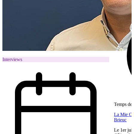
Interviews
Temps de l
La Mie Câl
Brieuc
Le 1er jui