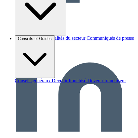
Brèves et actus
Actualités du secteur
Communiqués de presse
Conseils et Guides
Interviews
Conseils généraux
Devenir franchisé
Devenir franchiseur