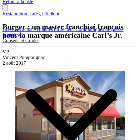
Retour à la liste
Restauration, cafés, hôtellerie
Burger : un master franchisé français
Brèves et actus
Actualités du secteur
Communiqués de presse
pour la marque américaine Carl’s Jr.
Interviews
Conseils et Guides
VP
Vincent Pompougnac
2 août 2017