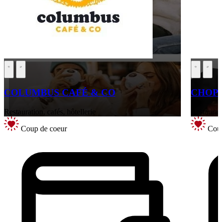
COLUMBUS CAFÉ & CO
CHOPS
Restauration, cafés, hôtellerie
Restaurati
Coup de coeur
Coup