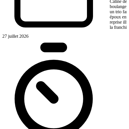
Câline de 
boulangeri
un trio fa
époux entre
reprise ill
la franchis
27 juillet 2026