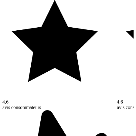
4,6
4,6
avis consommateurs
avis con