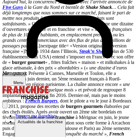
Aujourd’hui, la concurrence se renforce avec l’arrivée annoncée de
Five Guys
à la Gare du Nord et bientôt de
Shake Shack
… Cela fait
déjà longtemps que nous sommes sur ce marché, faisant le pari de
mettre nos produits à la portée de tous et les résultats sont
satisfaisants. »
Cette année,
231 East Street
programme une dizaine
d’ouvertures en propre et en franchise et vise
« les villes françaises
de plus de 100 000 habitants, en emplacement premium, ou les
grands centres commerciaux avec des flux de plus de 5 millions de
passages par an ».
[nextpage title= »Version originale ou version
française »]Née en 1934 dans l’Illinois,
Steak’n Shake
(plus de 530
établissements aux USA) entend s’imposer en France avec son offre
de «
burger gourmet
« , frites fraîches « maison » et milkshakes à la
glace artisanale, à des prix
« abordables »
(
« une dizaine d’euros
Mon compte
par repas »)
. Présente à Cannes, Marseille et Toulon, elle a
inauguré, en juin dernier, un 5ème restaurant français à Rueil-
Menu
Malmaison, en région parisienne. La chaîne annonce encore
« une
ouverture à Paris dans quelque mois »
et prévoit de regrouper 8
implantations en France fin 2016. Dernier-né, mais pas le moins
ambitieux :
French Burgers
,
dont le pilote a vu le jour à Bordeaux
en 2013, propose des recettes de
burgers gourmets
élaborées par
des chefs étoilés. Après avoir ouvert un 2ème site bordelais en
Trouver ma franchise
février 2016, puis une 1ère
franchise
à Mérignac en juin, le jeune
Actualités de la franchise
réseau prévoit une 2ème implantation sous cette forme à Arcachon
puis d’autres inaugurations (à Toulouse et Paris) au 2ème semestre.
Engagé dans
« une stratégie de conquête du marché »,
French