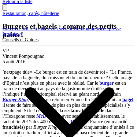
Retour à la liste
Restauration, cafés, hôtellerie
Burgers et bagels : comme des petits
Brèves et actus
Actualités du secteur
Communiqués de presse
pains !
Interviews
Conseils et Guides
VP
Vincent Pompougnac
5 août 2016
[nextpage title= »Le burger est en train de devenir roi « ]La France,
pays de la baguette, du croissant et du jambon-beurre ? Cette image
d’Epinal n’est plus en phase avec la réalité. Car le
burger
est en
train de devenir roi au pays de la gastronomie étoilée, comme
l’indique l’accueil triomphal réservé au géant nord-Américain
Burger King
, depuis son retour en France fin 2012. Quant au
bagel
,
il tente de faire son trou : de plus en plus de réseaux spécialisés s’y
emploient. Si le 1er acteur de la
restauration rapide
dans
l’Hexagone reste
McDonald’s
avec ses 1 400 établissements, le
rachat fin 2015 des 400 restaurants
Quick
en France (en majorité
franchisés
) par
Burger King
France (une cinquantaine d’unités à ce
jour) doit se traduire, d’ici 4 ans, par un basculement de la grande