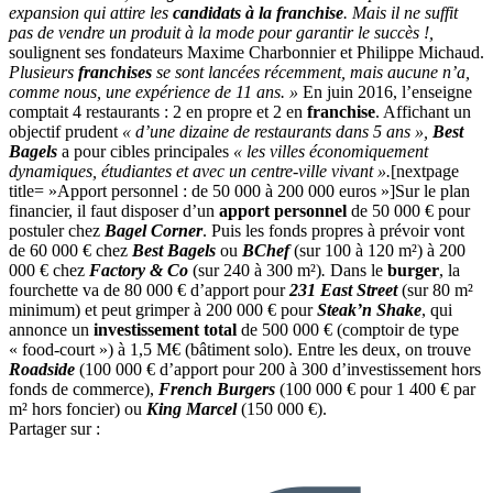
expansion qui attire les
candidats à la franchise
. Mais il ne suffit
pas de vendre un produit à la mode pour garantir le succès !,
soulignent ses fondateurs Maxime Charbonnier et Philippe Michaud.
Plusieurs
franchises
se sont lancées récemment, mais aucune n’a,
comme nous, une expérience de 11 ans. »
En juin 2016, l’enseigne
comptait 4 restaurants : 2 en propre et 2 en
franchise
. Affichant un
objectif prudent
« d’une dizaine de restaurants dans 5 ans »,
Best
Bagels
a pour cibles principales
« les villes économiquement
dynamiques, étudiantes et avec un centre-ville vivant ».
[nextpage
title= »Apport personnel : de 50 000 à 200 000 euros »]Sur le plan
financier, il faut disposer d’un
apport personnel
de 50 000 € pour
postuler chez
Bagel Corner
. Puis les fonds propres à prévoir vont
de 60 000 € chez
Best Bagels
ou
BChef
(sur 100 à 120 m²) à 200
000 € chez
Factory & Co
(sur 240 à 300 m²)
.
Dans le
burger
, la
fourchette va de 80 000 € d’apport pour
231 East Street
(sur 80 m²
minimum) et peut grimper à 200 000 € pour
Steak’n Shake
, qui
annonce un
investissement total
de 500 000 € (comptoir de type
« food-court ») à 1,5 M€ (bâtiment solo). Entre les deux, on trouve
Roadside
(100 000 € d’apport pour 200 à 300 d’investissement hors
fonds de commerce),
French Burgers
(100 000 € pour 1 400 € par
m² hors foncier) ou
King Marcel
(150 000 €).
Partager sur :