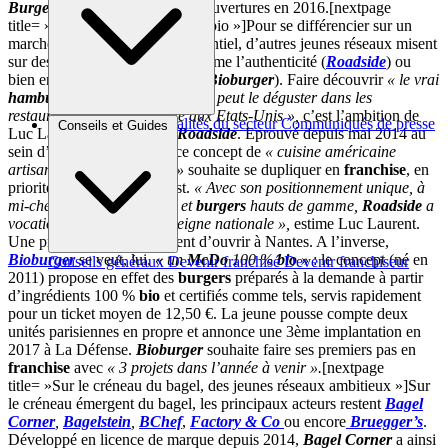
Burgers
vise un objectif de 10 ouvertures en 2016.[nextpage
title= »Made in USA ou 100 % bio »]Pour se différencier sur un
marché de plus en plus concurrentiel, d’autres jeunes réseaux misent
sur des approches distinctes comme l’authenticité (
Roadside
) ou
bien encore la certification bio (
Bioburger
). Faire découvrir
« le vrai
hamburger
américain, tel qu’on peut le déguster dans les
restaurants de bord de route aux Etats-Unis »,
c’est l’ambition de
Brèves et actus
Actualités du secteur
Communiqués de presse
Conseils et Guides
Luc Laurent, fondateur de
Roadside
. Eprouvé depuis mai 2014 au
Interviews
sein d’un pilote à Rennes, ce concept de
« cuisine américaine
artisanale à prix
fast food
»
souhaite se dupliquer en
franchise
, en
priorité dans le Grand Ouest.
« Avec son positionnement unique, à
mi-chemin entre
fast-foods
et
burgers
hauts de gamme,
Roadside
a
vocation à devenir une enseigne nationale »,
estime Luc Laurent.
Une première
franchise
vient d’ouvrir à Nantes. A l’inverse,
Bioburger
se veut, lui,
« un
McDo
100 %
bio
»
: le concept (né en
Conseils généraux
Devenir franchisé
Devenir franchiseur
2011) propose en effet des
burgers
préparés à la demande à partir
d’ingrédients 100 %
bio
et certifiés comme tels, servis rapidement
pour un ticket moyen de 12,50 €. La jeune pousse compte deux
unités parisiennes en propre et annonce une 3ème implantation en
2017 à La Défense.
Bioburger
souhaite faire ses premiers pas en
franchise
avec
« 3 projets dans l’année à venir ».
[nextpage
title= »Sur le créneau du bagel, des jeunes réseaux ambitieux »]Sur
le créneau émergent du bagel, les principaux acteurs restent
Bagel
Corner
,
Bagelstein
,
BChef
,
Factory & Co
ou encore
Bruegger’s
.
Développé en licence de marque depuis 2014,
Bagel Corner
a ainsi