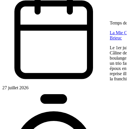
Temps de l
La Mie Câl
Brieuc
Le 1er jui
Câline de 
boulangeri
un trio fa
époux entre
reprise ill
la franchis
27 juillet 2026