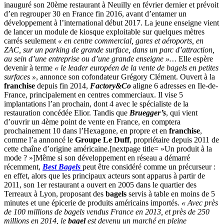
inauguré son 20ème restaurant à Neuilly en février dernier et prévoit
d’en regrouper 30 en France fin 2016, avant d’entamer un
développement à l’international début 2017. La jeune enseigne vient
de lancer un module de kiosque exploitable sur quelques mètres
carrés seulement
« en centre commercial, gares et aéroports, en
ZAC, sur un parking de grande surface, dans un parc d’attraction,
au sein d’une entreprise ou d’une grande enseigne »…
Elle espère
devenir à terme
« le leader européen de la vente de bagels en petites
surfaces »
, annonce son cofondateur Grégory Clément. Ouvert à la
franchise
depuis fin 2014,
Factory&Co
aligne 6 adresses en Ile-de-
France, principalement en centres commerciaux. Il vise 5
implantations l’an prochain, dont 4 avec le spécialiste de la
restauration concédée Elior. Tandis que
Bruegger’s
, qui vient
d’ouvrir un 4ème point de vente en France, en comptera
prochainement 10 dans l’Hexagone, en propre et en
franchise
,
comme l’a annoncé le
Groupe Le Duff
, propriétaire depuis 2011 de
cette chaîne d’origine américaine.[nextpage title= »Un produit à la
mode ? »]Même si son développement en réseau a démarré
récemment,
Best Bagels
peut être considéré comme un précurseur :
en effet, alors que les principaux acteurs sont apparus à partir de
2011, son 1er restaurant a ouvert en 2005 dans le quartier des
Terreaux à Lyon, proposant des
bagels
servis à table en moins de 5
minutes et une épicerie de produits américains importés.
« Avec près
de 100 millions de bagels vendus France en 2013, et près de 250
millions en 2014, le
bagel
est devenu un marché en pleine