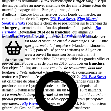
majorité des restaurants
Quick
sous enseigne
Burger King
. Ce qui
devrait permettre au nouvel ensemble de devenir le 2ème acteur du
marché.[nextpage title= »Burger gourmet, d’ici et
d’ailleurs »]Encore loin derrière ces poids lourds du marché, un
certain nombre de challengers (
231 East Street
,
King Marcel
,
Steak’n Shake
) ont fait le choix de se positionner sur le créneau du
«
burger gourmet
», dont l’un des pionniers fut le parisien
Big
Fernand
,
Révélation 2014 de la franchise
, qui aligne 20
Conseils généraux
Devenir franchisé
Devenir franchiseur
restaurants à ce jour. Avantage : éviter la concurrence frontale avec
les géants du
fast food
et viser une clientèle davantage CSP+. Autre
adepte du
« burger gourmet à la française »
(viande du Limousin,
fromage AOP et IGP, pain réalisé par des artisans) né à Lyon en
2012,
King Marcel
a ouvert fin mars son 5ème restaurant, à
Marseille, le 2ème en franchise. L’enseigne cible les grandes villes et
Ma sélection
prévoit quatre ouvertures de plus en 2016, dont trois en
franchise
.
Son objectif à cinq ans :
« une centaine de restaurants, dont une
trentaine à l’international ».
[nextpage title= »La concurrence se
renforce « ]
Développée en franchise depuis 2012,
231 East Street
est originaire de Strasbourg. Présente dans de grandes villes de
province comme Lyon ou Bordeaux, elle compte, depuis mai
dernier, 5 établissements parisiens
,
sur un total de 18 restaurants.
« Le marché du
burger gourmet
est un tout petit marché : c’est un
produit premium en train de se développer avec deux principaux
opérateurs :
Big Fernand
et nous
, estime Franck Riehm, directeur
général du Groupe Flam, qui développe
231 East Street
.