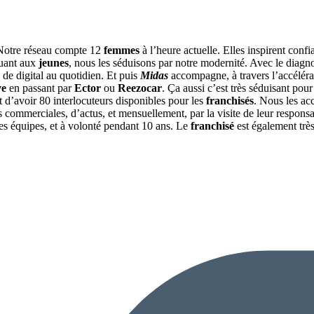
otre réseau compte 12
femmes
à l’heure actuelle. Elles inspirent confi
Quant aux
jeunes
, nous les séduisons par notre modernité. Avec le diagnost
 de digital au quotidien. Et puis
Midas
accompagne, à travers l’accéléra
ve
en passant par
Ector
ou
Reezocar
. Ça aussi c’est très séduisant pou
st d’avoir 80 interlocuteurs disponibles pour les
franchisés
. Nous les ac
s commerciales, d’actus, et mensuellement, par la visite de leur responsab
 équipes, et à volonté pendant 10 ans. Le
franchisé
est également très