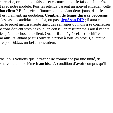
ntreprise, ce que nous faisons et comment nous le faisons. L’après-
 avec notre modèle. Puis les retenus passent un nouvel entretien, cette
ion client
? Enfin, vient l’immersion, pendant deux jours, dans le
il est vraiment, au quotidien.
Combien de temps dure ce processus
les cas, le candidat aura déjà, ou pas,
signé son DIP
; il aura en
ion, le projet mettra ensuite quelques semaines ou mois à se concrétiser
trons doivent savoir expliquer, conseiller, rassurer mais aussi vendre
ié qu’à une chose : le client. Quand il a intégré cela, son chiffre
r ailleurs, autant je suis ouverte a priori à tous les profils, autant je
être pour
Midas
un bel ambassadeur.
nche, nous voulons que le
franchisé
commence par une unité, de
ième voire un troisième
franchise
. A condition d’avoir compris qu’il