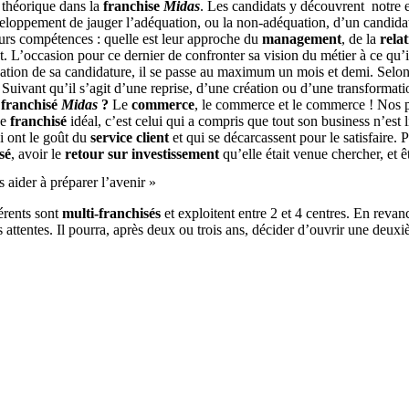
 théorique dans la
franchise
Midas
. Les candidats y découvrent notre e
veloppement de jauger l’adéquation, ou la non-adéquation, d’un candidat
leurs compétences : quelle est leur approche du
management
, de la
relat
at. L’occasion pour ce dernier de confronter sa vision du métier à ce qu’
dation de sa candidature, il se passe au maximum un mois et demi. Selon 
. Suivant qu’il s’agit d’une reprise, d’une création ou d’une transformat
 franchisé
Midas
?
Le
commerce
, le commerce et le commerce ! Nos pa
Le
franchisé
idéal, c’est celui qui a compris que tout son business n’est l
ui ont le goût du
service client
et qui se décarcassent pour le satisfaire. Pa
sé
, avoir le
retour sur investissement
qu’elle était venue chercher, et 
aider à préparer l’avenir »
rents sont
multi-franchisés
et exploitent entre 2 et 4 centres. En reva
urs attentes. Il pourra, après deux ou trois ans, décider d’ouvrir une deux