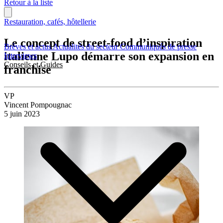
Retour à la liste
Restauration, cafés, hôtellerie
Le concept de street-food d’inspiration
Brèves et actus
Actualités du secteur
Communiqués de presse
italienne Lupo démarre son expansion en
Interviews
Conseils et Guides
franchise
VP
Vincent Pompougnac
5 juin 2023