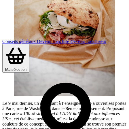
Conseils généraux
Devenir franchisé
Devenir franchiseur
Ma sélection
Le 9 mai dernier, un restaurant à l’enseigne
Lupo
a ouvert ses portes
à Paris, rue de Washington dans le 8ème arrondissement. Proposant
une carte
« 100 % street food à l’ADN italienne et aux influences
US »,
cet établissement de 45 m² est la deuxième adresse aux
couleurs de ce concept créé en 2020 à Pau, où se trouve son premier