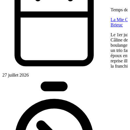
Temps de l
La Mie Câl
Brieuc
Le 1er jui
Câline de 
boulangeri
un trio fa
époux entre
reprise ill
la franchis
27 juillet 2026