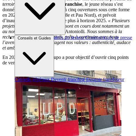
terroir »
. Désormais ouvert à la
franchise
, le jeune réseau s’est
donné pour objectif de procéder à cinq ouvertures sous cette forme
en 2023 (incluant celles de Paris 8e et Pau Nord), et prévoit
d’inaugurer 10 points de vente de plus à horizon 2025.
« Plusieurs
projets d’ouverture en
franchise
sont en cours dont notamment un
au nord de Pau,
confirme Julien Antoniolli
. Nous sommes à la
recherche de candidats motivés, prêts à construire avec nous
Brèves et actus
Actualités du secteur
Communiqués de presse
Conseils et Guides
l’aventure
Lupo
et qui partagent nos valeurs : authenticité, audace
Interviews
et ambition »
.
En 2023, le jeune réseau Lupo a pour objectif d’ouvrir cinq points
de vente en franchise
Conseils généraux
Devenir franchisé
Devenir franchiseur