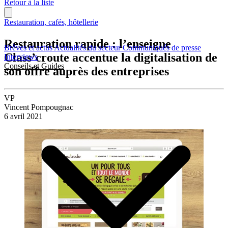
Retour à la liste
Restauration, cafés, hôtellerie
Restauration rapide : l’enseigne
Brèves et actus
Actualités du secteur
Communiqués de presse
Class’croute accentue la digitalisation de
Interviews
Conseils et Guides
son offre auprès des entreprises
VP
Vincent Pompougnac
6 avril 2021