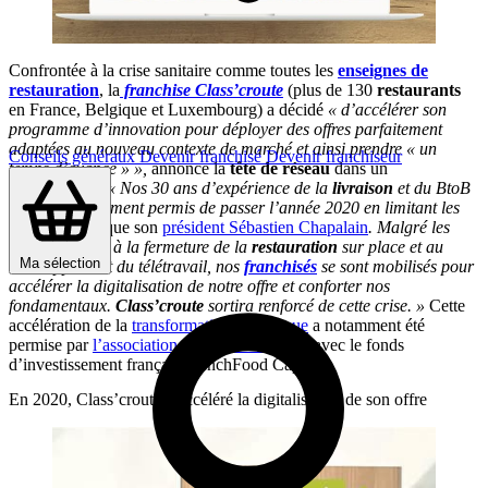
Confrontée à la crise sanitaire comme toutes les
enseignes de
restauration
, la
franchise Class’croute
(plus de 130
restaurants
en France, Belgique et Luxembourg) a décidé
« d’accélérer son
programme d’innovation pour déployer des offres parfaitement
adaptées au nouveau contexte de marché et ainsi prendre « un
Conseils généraux
Devenir franchisé
Devenir franchiseur
temps d’avance » »,
annonce la
tête de réseau
dans un
communiqué.
« Nos 30 ans d’expérience de la
livraison
et du BtoB
nous ont clairement permis de passer l’année 2020 en limitant les
impacts,
explique son
président Sébastien Chapalain
. Malgré les
difficultés liées à la fermeture de la
restauration
sur place et au
Ma sélection
développement du télétravail, nos
franchisés
se sont mobilisés pour
accélérer la digitalisation de notre offre et conforter nos
fondamentaux.
Class’croute
sortira renforcé de cette crise. »
Cette
accélération de la
transformation numérique
a notamment été
permise par
l’association annoncée fin 2019
avec le fonds
d’investissement français FrenchFood Capital.
En 2020, Class’croute a accéléré la digitalisation de son offre