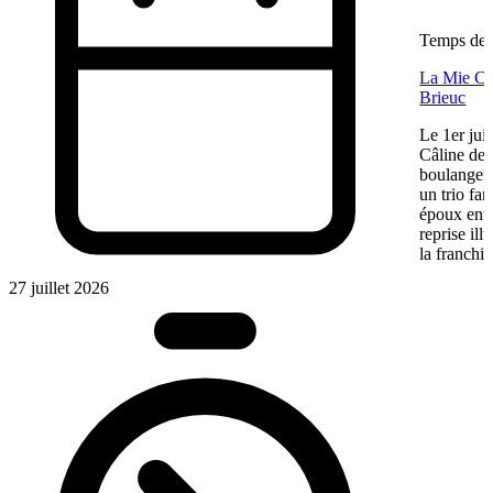
Temps de l
La Mie Câl
Brieuc
Le 1er jui
Câline de 
boulangeri
un trio fa
époux entre
reprise ill
la franchis
27 juillet 2026