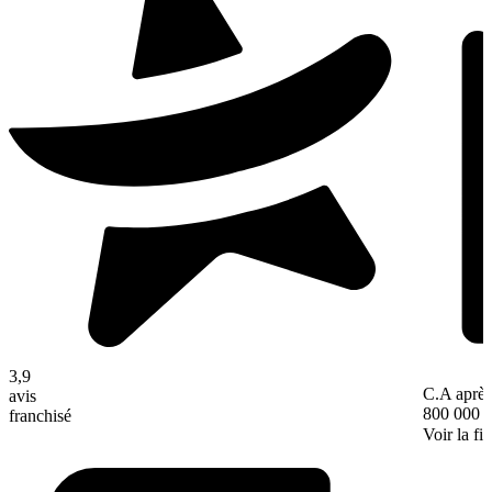
3,9
C.A après
avis
800 000 
franchisé
Voir la fi