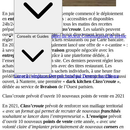
En juin 2020,
l’enseigne
a par exemple commencé le déploiement
en
entreprise
de frigos connectés : accessibles et disponibles
24h/24, ces derniers sont remplis tous les matins des recettes
préparées par les
restaurants
Class’croute
. Les salariés peuvent
ouvrir le frigo avec leur badge, choisir directement leurs produits et
Brèves et actus
Actualités du secteur
Communiqués de presse
Conseils et Guides
régler sur place par Carte Tickets restaurants ou par Carte bancaire.
Interviews
En 2020,
Class’croute
a également lancé une offre de « e-cantine » :
à savoir, une solution de
livraison
groupée négociée avec les
entreprises
et accessible, grâce à une plateforme dédiée, à
l’ensemble des salariés d’un site. Ces derniers peuvent régler leurs
achats sans contact, y compris avec des titres restaurant. Les
livraisons sont effectuées en sachets individuels, à une heure fixe
Conseils généraux
Devenir franchisé
Devenir franchiseur
prédéfinie et à l’emplacement préconisé par l’entreprise. Elle a aussi
ouvert, à Nanterre, une première «
dark kitchen
Class’croute »
,
dédiée au service de
livraison
de l’Ouest parisien.
Class’croute prévoit d’ouvrir 10 nouveaux points de vente en 2021
En 2021,
Class’croute
prévoit de renforcer son maillage territorial
« avec un format qui permet de recruter de nouveaux
franchisés
souhaitant se lancer dans l’entrepreneuriat ».
L’enseigne
prévoit
d’ouvrir 10 nouveaux
points de vente
cette année,
« avec une
volonté claire d’implanter prioritairement de nouveaux
corners
en