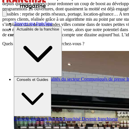
depuis quelques années) pour redonner un coup de boost au dévelo
programmons 26 ouvertures, dont quasiment la moitié est déjà engagée
possibles : reprise de petits réseaux, portage, location-gérance… A ter
propres clients, réalisée grâce à un algorithme mis au point par une sta
Trouver ma franchise
s’implanter dans de très grandes villes comme dans de toutes petites 
nous n’avons que deux points de vente, alors que notre potentiel dans
Actualités de la franchise
de
corner
en entreprise
: on en compte une dizaine aujourd’hui. L’i
Quels profils de franchisés recherchez-vous ?
Brèves et actus
Actualités du secteur
Communiqués de presse
I
Conseils et Guides
Conseils généraux
Devenir franchisé
Devenir franchiseur