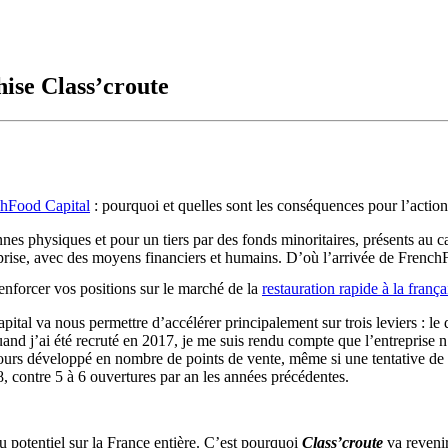
hise Class’croute
chFood Capital
: pourquoi et quelles sont les conséquences pour l’action
nes physiques et pour un tiers par des fonds minoritaires, présents au c
prise, avec des moyens financiers et humains. D’où l’arrivée de French
enforcer vos positions sur le marché de la
restauration rapide à la frança
tal va nous permettre d’accélérer principalement sur trois leviers : le d
d j’ai été recruté en 2017, je me suis rendu compte que l’entreprise n’a 
jours développé en nombre de points de vente, même si une tentative de d
contre 5 à 6 ouvertures par an les années précédentes.
u potentiel sur la France entière. C’est pourquoi
Class’croute
va revenir