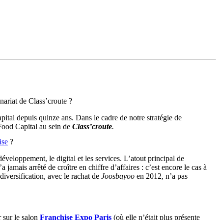
nariat de Class’croute ?
apital depuis quinze ans. Dans le cadre de notre stratégie de
Food Capital au sein de
Class’croute
.
ise
?
éveloppement, le digital et les services. L’atout principal de
jamais arrêté de croître en chiffre d’affaires : c’est encore le cas à
iversification, avec le rachat de
Joosbayoo
en 2012, n’a pas
 sur le salon
Franchise Expo Paris
(où elle n’était plus présente