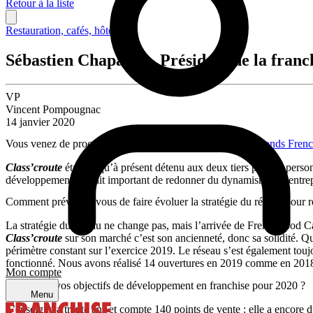
Retour à la liste
Restauration, cafés, hôtellerie
Sébastien Chapalain, Président de la franc
VP
Vincent Pompougnac
14 janvier 2020
Vous venez de procéder à une
opération de rachat avec le fonds Fren
Class’croute
était jusqu’à présent détenu aux deux tiers par des person
développement, il était important de redonner du dynamisme à l’entre
Comment prévoyez-vous de faire évoluer la stratégie du réseau pour r
La stratégie du réseau ne change pas, mais l’arrivée de FrenchFood Capi
Class’croute
sur son marché c’est son ancienneté, donc sa solidité. Quan
périmètre constant sur l’exercice 2019. Le réseau s’est également tou
fonctionné. Nous avons réalisé 14 ouvertures en 2019 comme en 2018, 
Mon compte
Quels sont vos objectifs de développement en franchise pour 2020 ?
Menu
L’enseigne a trente ans et compte 140 points de vente : elle a encore d