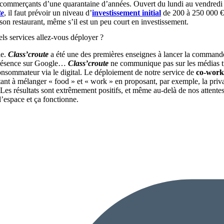
s commerçants d’une quarantaine d’années. Ouvert du lundi au vendredi 
te
, il faut prévoir un niveau d’
investissement initial
de 200 à 250 000 €
 son restaurant, même s’il est un peu court en investissement.
ls services allez-vous déployer ?
ie.
Class’croute
a été une des premières enseignes à lancer la commande
 présence sur Google…
Class’croute
ne communique pas sur les médias tra
onsommateur via le digital. Le déploiement de notre service de
co-work
sistant à mélanger « food » et « work » en proposant, par exemple, la pri
c. Les résultats sont extrêmement positifs, et même au-delà de nos atten
’espace et ça fonctionne.