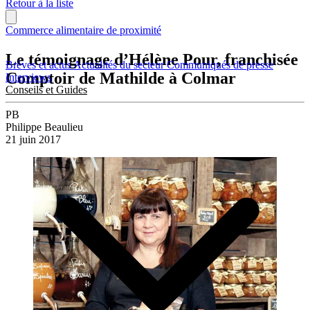
Retour à la liste
Commerce alimentaire de proximité
Le témoignage d’Hélène Pour, franchisée
Brèves et actus
Actualités du secteur
Communiqués de presse
Comptoir de Mathilde à Colmar
Interviews
Conseils et Guides
PB
Philippe Beaulieu
21 juin 2017