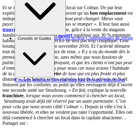
Et se mettent à la recherche d’un local sur Colmar. De par leur
expérience du
commerce
, elles savent qu’un
bon emplacement
est
indispensable. «
A une rue près, tout peut changer. Mieux vaut
payer un peu plus cher mais ne pas se tromper
». Il leur faut aussi
trouver un financement
: comme, grâce à la vente du magasin
familial, elles disposent d’un
apport
supérieur aux 30 % minimum
Brèves et actus
Actualités du secteur
Communiqués de presse
Conseils et Guides
habituellement requis, l’exercice ne sera pas trop compliqué. Leur
Interviews
boutique ouvre ses portes en novembre 2016. Et l’activité démarre
tout de suite sur des chapeaux de roue.
« Il y a eu du monde dès le
premier jour
, raconte Hélène,
sans même que nous fassions de
publicité ; le magasin est attrayant, et que les clients n’ont pas peur
d’entrer. Cela était nouveau pour nous car nous avions l’habitude
de la clientèle du
prêt à-porter
de luxe qui est plus froide et plus
distante
». Les bonnes ventes réalisées lors de la période de Noël
Conseils généraux
Devenir franchisé
Devenir franchiseur
finissent par les conforter, au point qu’elles envisagent déjà d’ouvrir
une seconde unité sur Strasbourg. «
En fait
, explique la nouvelle
franchisée
,
lorsque nous avons commencé à chercher un local,
Strasbourg avait déjà été réservé par un autre partenaire. C’est
pour cela que nous avons ciblé Colmar
». Depuis la ville s’est à
nouveau libérée, et elles ne veulent pas rater l’opportunité. Elles ont
déjà commencé à chercher un local dans la capitale alsacienne…
Partager sur :