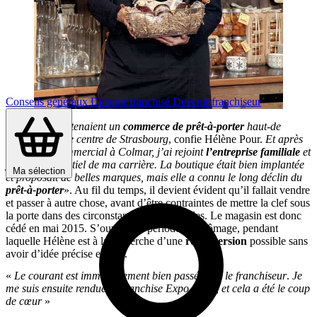
Conseils généraux
Devenir franchisé
Devenir franchiseur
«
Mes parents tenaient un
commerce
de prêt-à-porter
haut-de
gamme dans le centre de Strasbourg
, confie Hélène Pour.
Et après
mon DUT commercial à Colmar, j’ai rejoint
l’entreprise familiale
et
y ai fait l’essentiel de ma carrière. La boutique était bien implantée
Ma sélection
et proposait de belles marques, mais elle a connu le long déclin du
prêt-à-porter
». Au fil du temps, il devient évident qu’il fallait vendre
et passer à autre chose, avant d’être contraintes de mettre la clef sous
la porte dans des circonstances plus difficiles. Le magasin est donc
cédé en mai 2015. S’ouvre une période de chômage, pendant
laquelle Hélène est à la recherche d’une
reconversion
possible sans
avoir d’idée précise en tête.
«
Le courant est immédiatement bien passé avec le franchiseur
.
Je
me suis ensuite rendue à Franchise Expo Paris, et cela a été le coup
de cœur
»