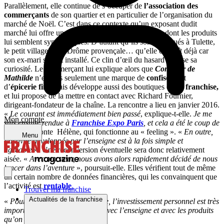
Parallèlement, elle continue de s’occuper de
l’association des
commerçants
de son quartier et en particulier de l’organisation du
marché de Noël. C’est dans ce contexte qu’un exposant dudit
marché lui offre un cadeau
Comptoir de Mathilde
, dont les produits
lui semblent sympathiques. D’autant qu’ils sont fabriqués à Tulette,
le petit village de la Drôme provençale… qu’elle connaît déjà car
son ex-mari s’y est installé. Ce clin d’œil du hasard aiguise sa
curiosité. Le commerçant lui explique alors que
Comptoir de
Mathilde
n’est pas seulement une marque de
confiserie
et
d’
épicerie fine
mais développe aussi des boutiques de en
franchise,
et lui propose de la mettre en contact avec Richard Fournier,
dirigeant-fondateur de la chaîne. La rencontre a lieu en janvier 2016.
«
Le courant est immédiatement bien passé
, explique-t-elle.
Je me
Mon compte
suis ensuite rendue à
Franchise Expo Paris
, et cela a été le coup de
cœur
», raconte Hélène, qui fonctionne au « feeling ». «
En outre,
Menu
l’activité développée par l’enseigne est à la fois simple et
agréable
». Une reconversion éventuelle sera donc relativement
aisée. «
Avec ma sœur, nous avons alors rapidement décidé de nous
lancer dans l’aventure
», poursuit-elle. Elles vérifient tout de même
un certain nombre de données financières, qui les convainquent que
l’activité est
rentable
.
Trouver ma franchise
Actualités de la franchise
«
Pour réussir dans le commerce, l’investissement personnel est très
important. Il faut être en phase avec l’enseigne et avec les produits
qu’on va vendre
«