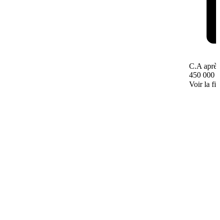
C.A après
450 000 
Voir la fi