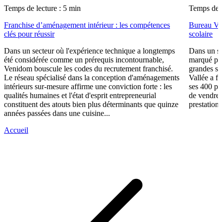
Temps de lecture : 5 min
Temps de l
Franchise d’aménagement intérieur : les compétences
Bureau Val
clés pour réussir
scolaire
Dans un secteur où l'expérience technique a longtemps
Dans un se
été considérée comme un prérequis incontournable,
marqué par
Venidom bouscule les codes du recrutement franchisé.
grandes su
Le réseau spécialisé dans la conception d'aménagements
Vallée a fa
intérieurs sur-mesure affirme une conviction forte : les
ses 400 po
qualités humaines et l'état d'esprit entrepreneurial
de vendre 
constituent des atouts bien plus déterminants que quinze
prestations
années passées dans une cuisine...
Accueil