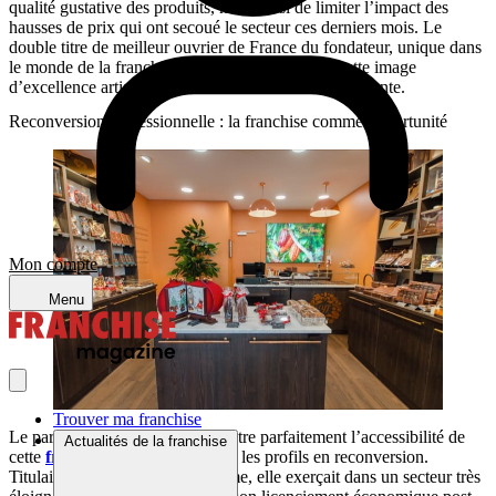
qualité gustative des produits, mais aussi de limiter l’impact des
hausses de prix qui ont secoué le secteur ces derniers mois. Le
double titre de meilleur ouvrier de France du fondateur, unique dans
le monde de la franchise chocolatière, renforce cette image
d’excellence artisanale qui séduit une clientèle exigeante.
Reconversion professionnelle : la franchise comme opportunité
Mon compte
Menu
Trouver ma franchise
Le parcours d’Isabelle Gord illustre parfaitement l’accessibilité de
Actualités de la franchise
cette
franchise chocolatier
pour les profils en reconversion.
Titulaire d’un bac+5 en urbanisme, elle exerçait dans un secteur très