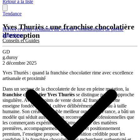
Retour à la liste
Tendance
Yves Thuriès : une franchise chocolatière
Brèves et actus
Actualités du secteur
Communiqués de presse
d’exception
Interviews
Conseils et Guides
GD
g.duroy
2 décembre 2025
Yves Thuriès : quand la franchise chocolatier rime avec excellence
artisanale et proximité
Dans un secteur de la chocolaterie de luxe en pleine mutation, la
franchise chocolatier Yves Thuriès
se distingue par son approche
singulière. Avec 76 points de vente dont 42 franchises, cette
enseigne fondée en 1991 cultive délibérément un réseau à taille
humaine. Son créateur, double meilleur ouvrier de France, a bâti un
modèle qui séduit aussi bien les reconversions professionnelles que
les commerçants expérimentés. Entre maîtrise des matières
premières, accompagnement personnalisé et positionnement
premium, l’enseigne propose une proposition crédible pour les
candidats à la franchise chocolatier qui recherchent authenticité et