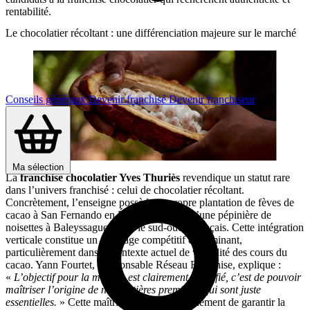
rentabilité.
Le chocolatier récoltant : une différenciation majeure sur le marché
Conseils généraux
Devenir franchisé
Devenir franchiseur
Ma sélection
La
franchise chocolatier Yves Thuriès
revendique un statut rare
dans l’univers franchisé : celui de chocolatier récoltant.
Concrètement, l’enseigne possède sa propre plantation de fèves de
cacao à San Fernando en Équateur, ainsi qu’une pépinière de
noisettes à Baleyssagues dans le sud-ouest français. Cette intégration
verticale constitue un avantage compétitif déterminant,
particulièrement dans le contexte actuel de volatilité des cours du
cacao. Yann Fourtet, Responsable Réseau Franchise, explique :
«
L’objectif pour la marque est clairement identifié, c’est de pouvoir
maîtriser l’origine de nos matières premières qui sont juste
essentielles.
» Cette maîtrise permet non seulement de garantir la