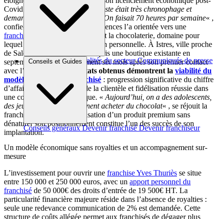
éloigné de la chocolaterie avant son licenciement économique post-
Covid. «
Ma profession d’urbaniste était très chronophage et
demandait beaucoup d’énergie. On faisait 70 heures par semaine
« ,
confie-t-elle. Un bilan de compétences l’a orientée vers une
franchise commerce de bouche
et la chocolaterie, domaine pour
lequel elle nourrissait une passion personnelle. À Istres, ville proche
de Salon de Provence, elle a repris une boutique existante en
Brèves et actus
Actualités du secteur
Communiqués de presse
septembre 2021, soit seulement six mois après son premier contact
Conseils et Guides
Interviews
avec l’enseigne.
Les résultats obtenus démontrent la
viabilité du
modèle économique franchisé
: progression significative du chiffre
d’affaires, rajeunissement de la clientèle et fidélisation réussie dans
une commune non touristique. «
Aujourd’hui, on a des adolescents,
des jeunes adultes qui viennent acheter du chocolat
« , se réjouit la
franchisée. Cette démocratisation d’un produit premium sans
dénaturer son positionnement constitue l’un des succès de son
Conseils généraux
Devenir franchisé
Devenir franchiseur
implantation.
Un modèle économique sans royalties et un accompagnement sur-
mesure
L’investissement pour ouvrir une
franchise Yves Thuriès
se situe
entre 150 000 et 250 000 euros, avec un
apport personnel du
franchisé
de 50 000€ des droits d’entrée de 19 500€ HT. La
particularité financière majeure réside dans l’absence de royalties :
seule une redevance communication de 2% est demandée. Cette
structure de coûts allégée permet aux franchisés de dégager plus