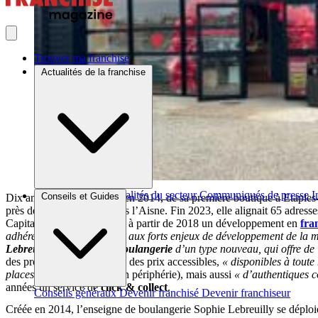
Trouver ma franchise
Actualités de la franchise
Brèves et actus
Actualités du secteur
Communiqués de presse
I
Conseils et Guides
Dix ans après l’ouverture, en 2014, de sa première boutique à Etaple
près de Saint-Quentin, dans l’Aisne. Fin 2023, elle alignait 65 adres
Capital, le réseau a amorcé à partir de 2018 un développement en
fra
adhérents afin de répondre aux forts enjeux de développement de la 
Lebreuilly
se veut
« une
boulangerie
d’un type nouveau, qui offre de
des produits faits maison, à des prix accessibles,
« disponibles à toute
places assises »
(30 à 40 en périphérie), mais aussi
« d’authentiques c
années un service de
click & collect
.
Conseils généraux
Devenir franchisé
Devenir franchiseur
Créée en 2014, l’enseigne de boulangerie Sophie Lebreuilly se déploi