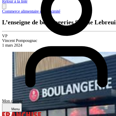
Retour à la liste
Commerce alimentaire de proximité
L’enseigne de boulangeries Sophie Lebreuil
VP
Vincent Pompougnac
1 mars 2024
Mon compte
Menu