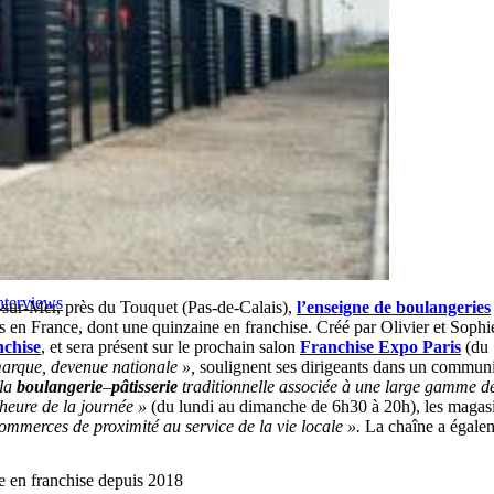
nterviews
s-sur-Mer, près du Touquet (Pas-de-Calais),
l’enseigne de
boulangeries
ses en France, dont une quinzaine en franchise. Créé par Olivier et So
nchise
, et sera présent sur le prochain salon
Franchise Expo Paris
(du 
marque, devenue nationale »,
soulignent ses dirigeants dans un commun
 la
boulangerie
–
pâtisserie
traditionnelle associée à une large gamme de 
 heure de la journée »
(du lundi au dimanche de 6h30 à 20h), les magas
ommerces de proximité au service de la vie locale ».
La chaîne a égalem
e en franchise depuis 2018