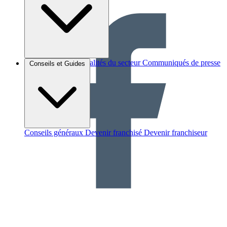
Brèves et actus
Actualités du secteur
Communiqués de presse
Conseils et Guides
Interviews
Conseils généraux
Devenir franchisé
Devenir franchiseur