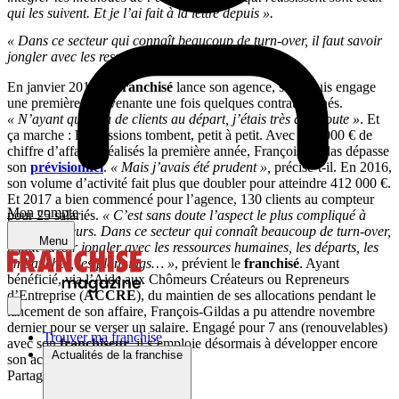
qui les suivent. Et je l’ai fait à la lettre depuis ».
« Dans ce secteur qui connaît beaucoup de turn-over, il faut savoir
jongler avec les ressources humaines »
En janvier 2015, le
franchisé
lance son agence, seul. Puis engage
une première intervenante une fois quelques contrats signés.
« N’ayant que peu de clients au départ, j’étais très à l’écoute »
. Et
ça marche : les missions tombent, petit à petit. Avec 126 000 € de
chiffre d’affaires réalisés la première année, François Gildas dépasse
son
prévisionnel
.
« Mais j’avais été prudent »,
précise-t-il. En 2016,
son volume d’activité fait plus que doubler pour atteindre 412 000 €.
Et 2017 a bien commencé pour l’agence, 130 clients au compteur
Mon compte
pour 25 salariés.
« C’est sans doute l’aspect le plus compliqué à
gérer d’ailleurs. Dans ce secteur qui connaît beaucoup de turn-over,
Menu
il faut savoir jongler avec les ressources humaines, les départs, les
embauches, les plannings… »
, prévient le
franchisé
. Ayant
bénéficié, via l’Aide aux Chômeurs Créateurs ou Repreneurs
d’Entreprise (
ACCRE
), du maintien de ses allocations pendant le
lancement de son affaire, François-Gildas a pu attendre novembre
dernier pour se verser un salaire. Engagé pour 7 ans (renouvelables)
Trouver ma franchise
avec son
franchiseur
, il s’emploie désormais à développer encore
Actualités de la franchise
son activité.
Partager sur :