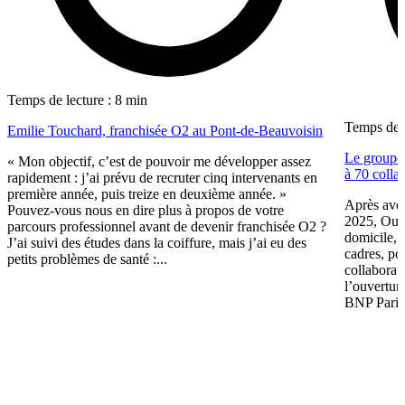
Temps de lecture : 8 min
Temps de l
Emilie Touchard, franchisée O2 au Pont-de-Beauvoisin
Le groupe 
« Mon objectif, c’est de pouvoir me développer assez
à 70 colla
rapidement : j’ai prévu de recruter cinq intervenants en
première année, puis treize en deuxième année. »
Après avoir
Pouvez-vous nous en dire plus à propos de votre
2025, Oui 
parcours professionnel avant de devenir franchisée O2 ?
domicile, 
J’ai suivi des études dans la coiffure, mais j’ai eu des
cadres, po
petits problèmes de santé :...
collaborat
l’ouvertur
BNP Pariba