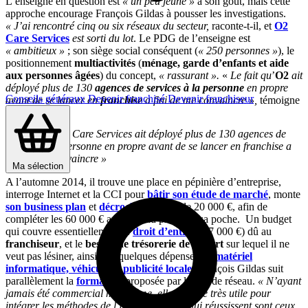
L’enseigne en question est
« un peu jeune »
à son goût, mais cette
approche encourage François Gildas à pousser les investigations.
« J’ai rencontré cinq ou six réseaux du secteur,
raconte-t-il, et
O2
Care Services
est sorti du lot
. Le PDG de l’enseigne est
« ambitieux »
; son siège social conséquent (
« 250 personnes »
), le
positionnement
multiactivités
(
ménage, garde d’enfants et aide
aux personnes âgées
) du concept,
« rassurant ».
«
Le fait qu
’
O2
ait
déployé plus de 130
agences de services à la personne
en propre
Conseils généraux
Devenir franchisé
Devenir franchiseur
avant de se lancer en
franchise
a fini de me convaincre »,
témoigne
l’entrepreneur.
« Le fait qu’02 Care Services ait déployé plus de 130 agences de
services à la personne en propre avant de se lancer en franchise a
fini de me convaincre »
Ma sélection
A l’automne 2014, il trouve une place en pépinière d’entreprise,
interroge Internet et la CCI pour
bâtir son étude de marché
, monte
son business plan
et
décroche un prêt
de 20 000 €, afin de
compléter les 60 000 € apportés au projet de sa poche. Un budget
qui couvre essentiellement le
droit d’entrée
(27 000 €) dû au
franchiseur
, et le
besoin de trésorerie de départ
sur lequel il ne
veut pas lésiner, ainsi que quelques dépenses en
matériel
informatique, véhicule et publicité locale
. François Gildas suit
parallèlement la
formation
proposée par la tête de réseau.
« N’ayant
jamais été commercial moi-même, elle m’a été très utile pour
intégrer les méthodes de l’enseigne. Ceux qui réussissent sont ceux