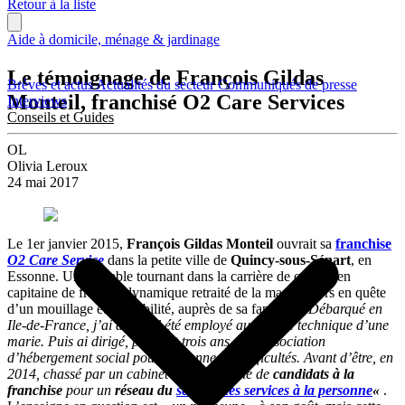
Retour à la liste
Aide à domicile, ménage & jardinage
Le témoignage de François Gildas
Brèves et actus
Actualités du secteur
Communiqués de presse
Monteil, franchisé O2 Care Services
Interviews
Conseils et Guides
OL
Olivia Leroux
24 mai 2017
Le 1er janvier 2015,
François Gildas Monteil
ouvrait sa
franchise
O2 Care Service
dans la petite ville de
Quincy-sous-Sénart
, en
Essonne. Un véritable tournant dans la carrière de cet ancien
capitaine de frégate, dynamique retraité de la marine alors en quête
d’un mouillage et de stabilité, auprès de sa famille.
« Débarqué en
Ile-de-France, j’ai d’abord été employé au service technique d’une
marie. Puis ai dirigé, pendant trois ans, une association
d’hébergement social pour personnes en difficultés. Avant d’être, en
2014, chassé par un cabinet à la recherche de
candidats à la
franchise
pour un
réseau du
secteur des services à la personne
«
.