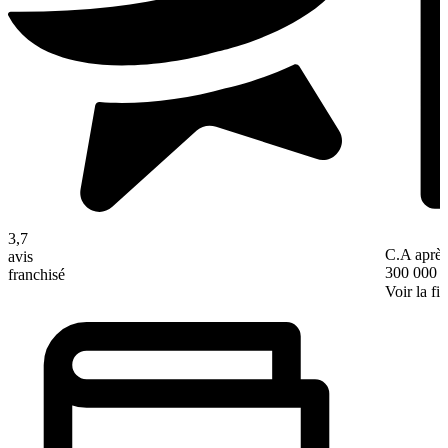
3,7
C.A après
avis
300 000 
franchisé
Voir la fi