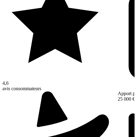
4,6
avis consommateurs
Apport pe
25 000 €