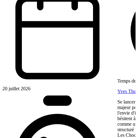
Temps de l
20 juillet 2026
Yves Thur
Se lancer 
majeur pou
l'envie d'
hésitent à 
comme une 
structuré 
Les Chocol