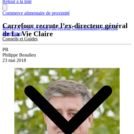
Retour à la liste
Commerce alimentaire de proximité
Carrefour recrute l’ex-directeur général
Brèves et actus
Actualités du secteur
Communiqués de presse
de La Vie Claire
Interviews
Conseils et Guides
PB
Philippe Beaulieu
23 mai 2018