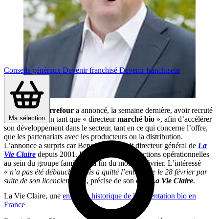
Conseils généraux
Devenir franchisé
Devenir franchiseur
Le
groupe Carrefour
a annoncé, la semaine dernière, avoir recruté
Ma sélection
Benoit Soury en tant que « directeur
marché bio
», afin d’accélérer
son développement dans le secteur, tant en ce qui concerne l’offre,
que les partenariats avec les producteurs ou la distribution.
L’annonce a surpris car Benoit Soury était directeur général de
La
Vie Claire
depuis 2001. Il avait quitté ses fonctions opérationnelles
au sein du groupe familial à la fin du mois de février. L’intéressé
«
n’a pas été débauché, mais a quitté l’entreprise le 28 février par
suite de son licenciement
», précise de son côté
La Vie Claire
.
La Vie Claire, une
enseigne historique de l’alimentation bio en
France