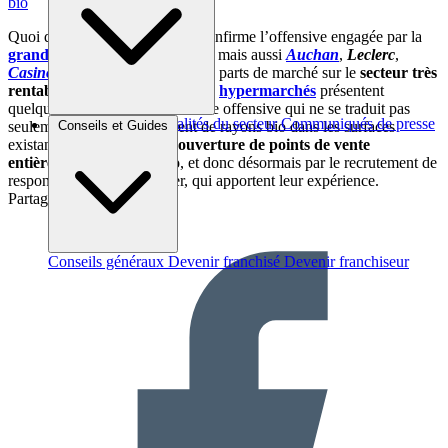
bio
Quoi qu’il en soit, cet épisode confirme l’offensive engagée par la
grande distribution
(
Carrefour
mais aussi
Auchan
,
Leclerc
,
Casino
, etc.) pour augmenter ses parts de marché sur le
secteur très
rentable du bio
, à l’heure où les
hypermarchés
présentent
quelques signes de faiblesse. Une offensive qui ne se traduit pas
Brèves et actus
Actualités du secteur
Communiqués de presse
seulement par le renforcement de rayons bio dans les surfaces
Conseils et Guides
Interviews
existantes, mais aussi par
l’ouverture de points de vente
entièrement dédiés au
bio
, et donc désormais par le recrutement de
responsables issus du métier, qui apportent leur expérience.
Partager sur :
Conseils généraux
Devenir franchisé
Devenir franchiseur