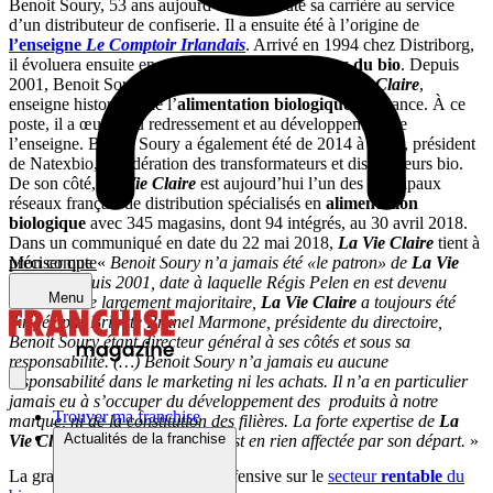
Benoit Soury, 53 ans aujourd’hui, a débuté sa carrière au service
d’un distributeur de confiserie. Il a ensuite été à l’origine de
l’enseigne
Le Comptoir Irlandais
. Arrivé en 1994 chez Distriborg,
il évoluera ensuite en permanence dans
l’univers du bio
. Depuis
2001, Benoit Soury était directeur général de
La Vie Claire
,
enseigne historique de l’
alimentation biologique
en France. À ce
poste, il a œuvré au redressement et au développement de
l’enseigne. Benoit Soury a également été de 2014 à 2018, président
de Natexbio, la fédération des transformateurs et distributeurs bio.
De son côté,
La Vie Claire
est aujourd’hui l’un des principaux
réseaux français de distribution spécialisés en
alimentation
biologique
avec 345 magasins, dont 94 intégrés, au 30 avril 2018.
Dans un communiqué en date du 22 mai 2018,
La Vie Claire
tient à
Mon compte
préciser que «
Benoit Soury n’a jamais été «le patron» de
La Vie
Claire
. Depuis 2001, date à laquelle Régis Pelen en est devenu
Menu
l’actionnaire largement majoritaire,
La Vie Claire
a toujours été
dirigée par Brigitte Brunel Marmone, présidente du directoire,
Benoit Soury étant directeur général à ses côtés et sous sa
responsabilité. (…) Benoit Soury n’a jamais eu aucune
responsabilité dans le marketing ni les achats. Il n’a en particulier
jamais eu à s’occuper du développement des produits à notre
Trouver ma franchise
marque, ni de la constitution des filières. La forte expertise de
La
Actualités de la franchise
Vie Claire
dans ce domaine n’est en rien affectée par son départ.
»
La grande distribution mène l’offensive sur le
secteur
rentable
du