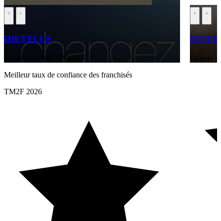
DIETPLUS
INTE
Beauté – Forme – Santé
Grande di
Meilleur taux de confiance des franchisés
TM2F 2026