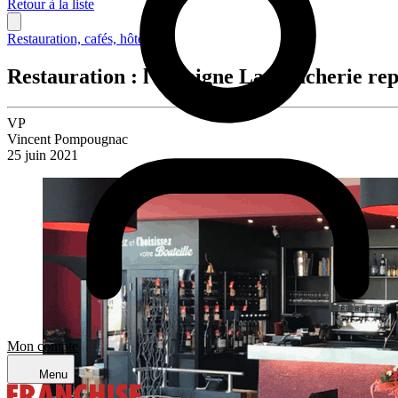
Retour à la liste
Restauration, cafés, hôtellerie
Restauration : l’enseigne La Boucherie re
VP
Vincent Pompougnac
25 juin 2021
Mon compte
Menu