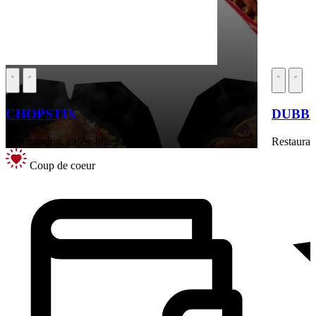
CHOPSTIX
DUBB
Restauration, cafés, hôtellerie
Restaurati
Coup de coeur