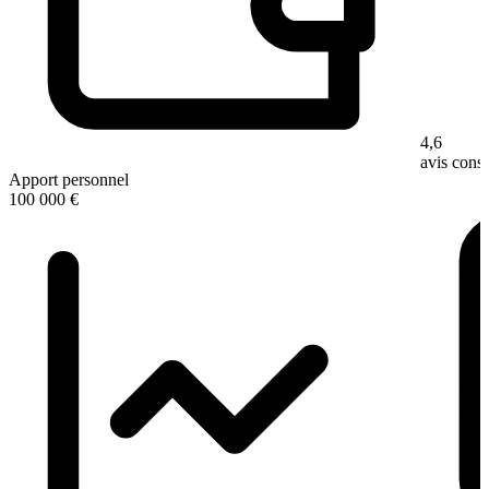
4,6
avis con
Apport personnel
100 000 €