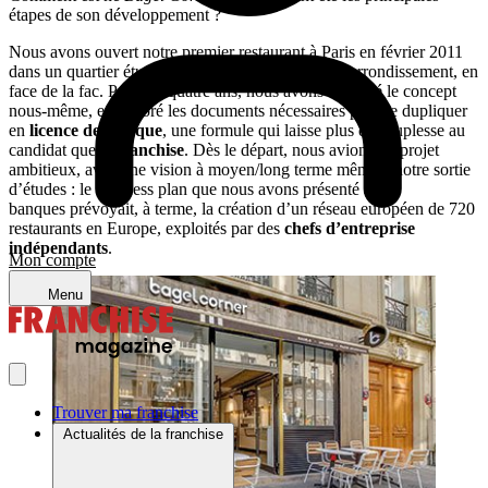
étapes de son développement ?
Nous avons ouvert notre premier restaurant à Paris en février 2011
dans un quartier étudiant : à Jussieu dans le 5ème arrondissement, en
face de la fac. Pendant quatre ans, nous avons exploité le concept
nous-même, et élaboré les documents nécessaires pour le dupliquer
en
licence de marque
, une formule qui laisse plus de souplesse au
candidat que la
franchise
. Dès le départ, nous avions un projet
ambitieux, avec une vision à moyen/long terme même à notre sortie
d’études : le business plan que nous avons présenté aux
banques prévoyait, à terme, la création d’un réseau européen de 720
restaurants en Europe, exploités par des
chefs d’entreprise
indépendants
.
Mon compte
Menu
Trouver ma franchise
Actualités de la franchise