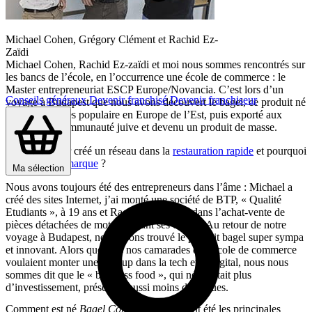
Michael Cohen, Grégory Clément et Rachid Ez-
Zaïdi
Michael Cohen, Rachid Ez-zaïdi et moi nous sommes rencontrés sur
les bancs de l’école, en l’occurrence une école de commerce : le
Master entrepreneuriat ESCP Europe/Novancia. C’est lors d’un
Conseils généraux
Devenir franchisé
Devenir franchiseur
voyage à Budapest que nous avons découvert le bagel, ce produit né
en Pologne, très populaire en Europe de l’Est, puis exporté aux
USA par la communauté juive et devenu un produit de masse.
Pourquoi avoir créé un réseau dans la
restauration rapide
et pourquoi
en
licence de marque
?
Ma sélection
Nous avons toujours été des entrepreneurs dans l’âme : Michael a
créé des sites Internet, j’ai monté une société de BTP, « Qualité
Etudiants », à 19 ans et Rachid s’est lancé dans l’achat-vente de
pièces détachées de moto pendant ses études. Au retour de notre
voyage à Budapest, nous avons trouvé le produit bagel super sympa
et innovant. Alors que tous nos camarades de l’école de commerce
voulaient monter une start up dans la tech et le digital, nous nous
sommes dit que le « business food », qui nécessitait plus
d’investissement, présentait aussi moins de risques.
Comment est né
Bagel Corner
et quelles ont été les principales