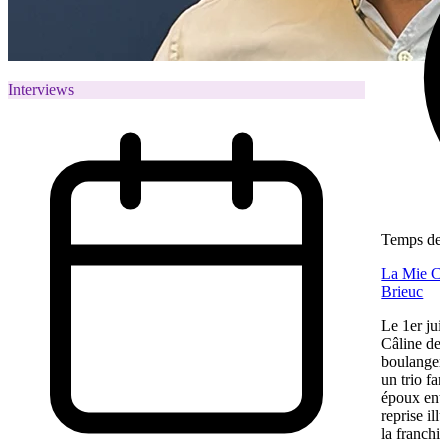
Interviews
Temps de l
La Mie Câl
Brieuc
Le 1er jui
Câline de 
boulangeri
un trio fa
époux entre
reprise ill
la franchis