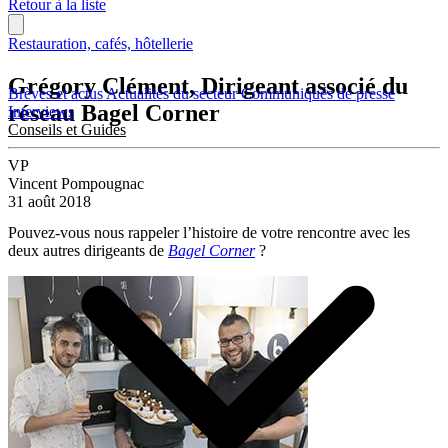
Retour à la liste
Restauration, cafés, hôtellerie
Grégory Clément, Dirigeant associé du
Brèves et actus
Actualités du secteur
Communiqués de presse
réseau Bagel Corner
Interviews
Conseils et Guides
VP
Vincent Pompougnac
31 août 2018
Pouvez-vous nous rappeler l’histoire de votre rencontre avec les
deux autres dirigeants de
Bagel Corner
?