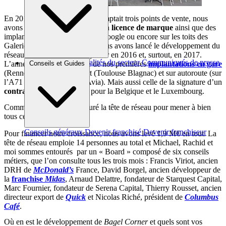
En 2014, alors que le réseau comptait trois points de vente, nous
avons ouvert la première unité en
licence de marque
ainsi que des
implantations éphémères chez Google ou encore sur les toits des
Galeries Lafayette. En 2015, nous avons lancé le développement du
réseau, qui a commencé à grossir en 2016 et, surtout, en 2017.
Brèves et actus
Actualités du secteur
Communiqués de presse
Conseils et Guides
L’année dernière a été celle de nos premières
implantations en gare
Interviews
(Rennes TGV), en aéroport (Toulouse Blagnac) et sur autoroute (sur
l’A71 en partenariat avec Avia). Mais aussi celle de la signature d’un
contrat de master licence
pour la Belgique et le Luxembourg.
Comment avez-vous structuré la tête de réseau pour mener à bien
tous ces projets ?
Conseils généraux
Devenir franchisé
Devenir franchiseur
Pour financer notre croissance, nous avons levé 1,9 M€ en tout. La
tête de réseau emploie 14 personnes au total et Michael, Rachid et
moi sommes entourés par un « Board » composé de six conseils
métiers, que l’on consulte tous les trois mois : Francis Viriot, ancien
DRH de
McDonald’s
France, David Borgel, ancien développeur de
la
franchise
Midas
, Arnaud Delattre, fondateur de Starquest Capital,
Marc Fournier, fondateur de Serena Capital, Thierry Rousset, ancien
directeur export de
Quick
et Nicolas Riché, président de
Columbus
Café
.
Où en est le développement de
Bagel Corner
et quels sont vos