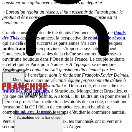
constituer un capital avec mes indemnités de départ
».
«
Lorsqu’on rejoint un réseau, il faut ressentir de l’attrait pour le
produit et être convaincu que l’enseigne qu’on a choisie est la
meilleure
».
Grande consommatrice de thé depuis l’enfance et cliente de
Palais
des Thés
depuis des années, la perspective de
rejoindre le réseau
,
qui au-delà de ses succursales parisiennes n’a alors que quelques
unités franchisées
en province, s’impose assez naturellement.
Contactés, les responsables de la chaîne se montrent intéressés à
ouvrir une boutique dans l’Ouest de la France. Le couple souhaite
en effet quitter Paris pour Nantes. «
À l’époque
, se remémore
Dominique,
le contact passait quasiment directement par les
Mon compte
dirigeants de l’enseigne, dont le fondateur François-Xavier Delmas.
Menu
Il n’y avait pas encore de véritable équipe professionnelle dédiée à
la
franchise
comme
aujourd’hui
». De son côté, elle consulte des
franchisés déjà installés
, à Strasbourg, Montpellier et Bruxelles, et
n’a que des retours positifs. Au total, il lui faudra un an pour mener à
bien son projet. Pour mettre tous les atouts de son côté, elle suit une
formation à la CCI (bilan de compétences, merchandising,
Trouver ma franchise
comptabilité, etc.) et prend le temps d’étudier le commerce nantais.
Actualités de la franchise
Persuadés d’avoir fait le bon choix, les franchisés ont ouvert une
seconde boutique Palais des Thés à Angers