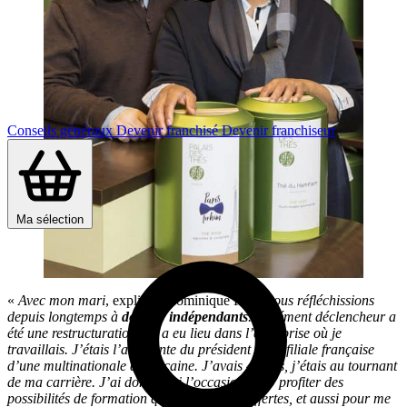
Conseils généraux
Devenir franchisé
Devenir franchiseur
Ma sélection
«
Avec mon mari
, explique Dominique Petit,
nous réfléchissions
depuis longtemps à
devenir indépendants
. L’élément déclencheur a
été une restructuration qui a eu lieu dans l’entreprise où je
travaillais. J’étais l’assistante du président de la filiale française
d’une multinationale américaine. J’avais 40 ans, j’étais au tournant
de ma carrière. J’ai donc saisi l’occasion pour profiter des
possibilités de formation qui étaient alors offertes, et aussi pour me