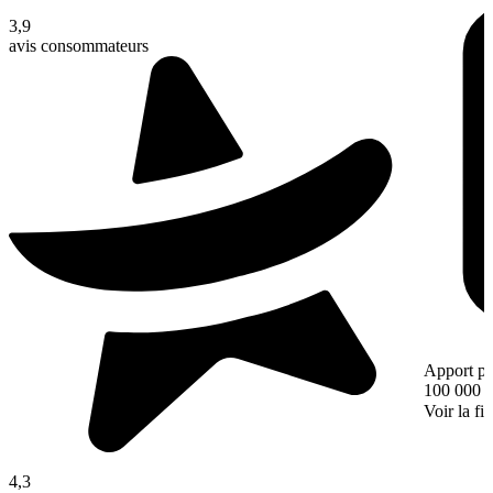
3,9
avis consommateurs
Apport pe
100 000 
Voir la fi
4,3