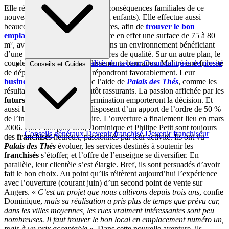
Elle réfléchit aussi en détail aux conséquences familiales de ce
nouveau départ (le couple a deux enfants). Elle effectue aussi
beaucoup d’allers-retours à Nantes, afin de
trouver le bon
emplacement
. L’activité nécessite en effet une surface de 75 à 80
m², avec une belle exposition, dans un environnement bénéficiant
d’une offre de produits alimentaires de qualité. Sur un autre plan, le
couple contacte quatre établissements bancaires. Malgré une frilosité
Brèves et actus
Actualités du secteur
Communiqués de presse
Conseils et Guides
de départ, trois d’entre eux répondront favorablement. Leur
Interviews
business plan
, préparé avec l’aide de
Palais des Thés
, comme les
résultats du réseau, sont plutôt rassurants. La passion affichée par les
futurs franchisés
, leur détermination emporteront la décision. Et
aussi bien sûr le fait qu’ils disposent d’un apport de l’ordre de 50 %
de l’investissement nécessaire. L’ouverture a finalement lieu en mars
2006. Onze ans plus tard, Dominique et Philipe Petit sont toujours
Conseils généraux
Devenir franchisé
Devenir franchiseur
des
franchisés
heureux, passionnés par leur activité. Ils ont vu
Palais des Thés
évoluer, les services destinés à soutenir les
franchisés
s’étoffer, et l’offre de l’enseigne se diversifier. En
parallèle, leur clientèle s’est élargie. Bref, ils sont persuadés d’avoir
fait le bon choix. Au point qu’ils réitèrent aujourd’hui l’expérience
avec l’ouverture (courant juin) d’un second point de vente sur
Angers. «
C’est un projet que nous cultivons depuis trois ans
, confie
Dominique,
mais sa réalisation a pris plus de temps que prévu car,
dans les villes moyennes, les rues vraiment intéressantes sont peu
nombreuses. Il faut trouver le bon local en emplacement numéro un,
mais à un prix acceptable
». Dans cette nouvelle aventure, ils