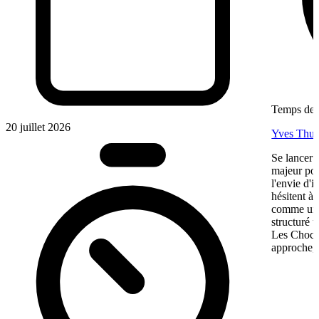
Temps de l
20 juillet 2026
Yves Thur
Se lancer 
majeur pou
l'envie d'
hésitent à 
comme une 
structuré 
Les Chocol
approche, 