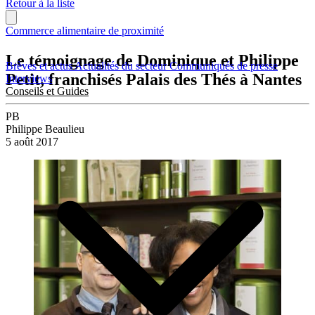
Retour à la liste
Commerce alimentaire de proximité
Le témoignage de Dominique et Philippe
Brèves et actus
Actualités du secteur
Communiqués de presse
Petit, franchisés Palais des Thés à Nantes
Interviews
Conseils et Guides
PB
Philippe Beaulieu
5 août 2017