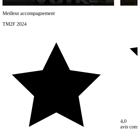
Commerce alimentaire de proximité
Grande di
Meilleur accompagnement
TM2F 2024
4,0
avis con