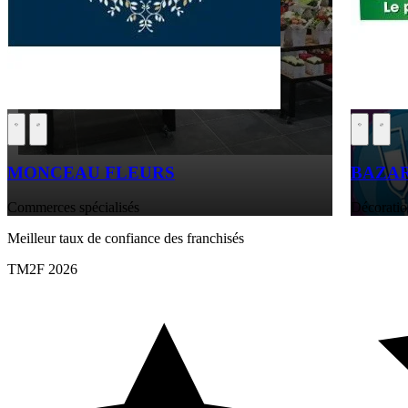
MONCEAU FLEURS
BAZA
Commerces spécialisés
Décoratio
Meilleur taux de confiance des franchisés
TM2F 2026