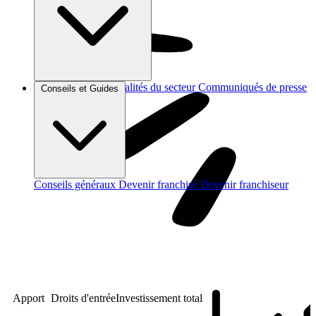
Brèves et actus
Actualités du secteur
Communiqués de presse
Conseils et Guides
Interviews
Conseils généraux
Devenir franchisé
Devenir franchiseur
Apport
Droits d'entrée
Investissement total