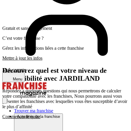
Gratuit et sans engagement
C’est votre franchise ?
Gérez les informations liées a cette franchise
Mettre à jour les infos
Découvrez quel est votre niveau de
Mon compte
compatibilité avec JARDILAND
Menu
Répondez a quelques questions qui nous permettrons de calculer
votre compatibilité avec les franchises, Nous pourrons aussi vous
présenter les franchises avec lesquelles vous êtes susceptible d’avoir
le plus d’affinité
Trouver ma franchise
Commencer le quizz
Actualités de la franchise