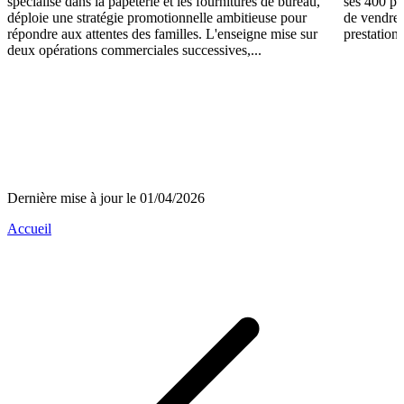
spécialisé dans la papeterie et les fournitures de bureau,
ses 400 po
déploie une stratégie promotionnelle ambitieuse pour
de vendre 
répondre aux attentes des familles. L'enseigne mise sur
prestations
deux opérations commerciales successives,...
Dernière mise à jour le 01/04/2026
Accueil