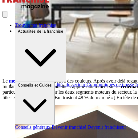
Trouver ma franchise
Actualités de la franchise
Le
meuble
a bel et bien retrouvé des couleurs. Après avoir déjà regag
Brèves et actus
Actualités du secteur
Communiqués de presse
I
Conseils et Guides
milliards d’euros*. Cette embellie s’appuie notamment sur le
redémar
particulièrement sensible sur les deux segments moteurs du secteur, la
title= »Ikea, Conforama et But trustent 48 % du marché »] En tête de 
Conseils généraux
Devenir franchisé
Devenir franchiseur