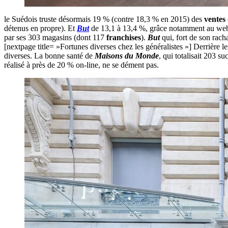
le Suédois truste désormais 19 % (contre 18,3 % en 2015) des
ventes
détenus en propre). Et
But
de 13,1 à 13,4 %, grâce notamment au web
par ses 303 magasins (dont 117
franchises
).
But
qui, fort de son rach
[nextpage title= »Fortunes diverses chez les généralistes »] Derrière l
diverses. La bonne santé de
Maisons du Monde
, qui totalisait 203 s
réalisé à près de 20 % on-line, ne se dément pas.