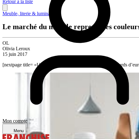
Retour à la liste
Meuble, literie & luminaire
Le marché du meuble reprend des couleurs,
OL
Olivia Leroux
15 juin 2017
[nextpage title= »Un marché en croissance, à plus de 9 milliards d’eur
Mon compte
Menu