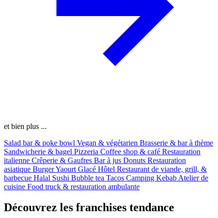
et bien plus ...
Salad bar & poke bowl
Vegan & végétarien
Brasserie & bar à thème
Sandwicherie & bagel
Pizzeria
Coffee shop & café
Restauration
italienne
Crêperie & Gaufres
Bar à jus
Donuts
Restauration
asiatique
Burger
Yaourt Glacé
Hôtel
Restaurant de viande, grill, &
barbecue
Halal
Sushi
Bubble tea
Tacos
Camping
Kebab
Atelier de
cuisine
Food truck & restauration ambulante
Découvrez les franchises tendance