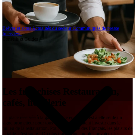
Brèves et actus
Actualités du secteur
Communiqués de presse
Interviews
Conseils et Guides
Les franchises Restauration,
cafés, hôtellerie
La place réservée à la gastronomie en France est à elle seule un
signe prometteur pour tous ceux qui souhaitent investir dans le
milieu de la restauration. Pour la majorité des Français, les plaisirs de
la table, c’est sacré ! Du plus traditionnel au plus novateur, les