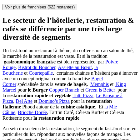
Voir plus de franchises
(622 restantes)
Le secteur de l’hôtellerie, restauration &
cafés se différencie par une très large
diversité de segments
Du fast-food au restaurant à thème, du coffee shop au salon de thé,
le marché de la restauration est vaste. Et si la tradition
gastronomique française
est bien représentée, par
Poivre
Rouge
,
Bistrot du Boucher
,
Assiette au Bœuf
,
la
Boucherie
et
Courtepaille
, certaines chaînes n’hésitent pas à innover
avec un concept original comme la franchise
Bagel
Corner
spécialisée dans la
vente de bagels,
Memphis
et
King
Marcel
pour
le Burger
Copper Branch
et
Green is Better
pour
la
restauration rapide et végétale
Tutti Pizza
,
Le Kiosque à
Pizza
,
Del Arte
et
Domino’s Pizza
pour la
restauration
Italienne
Phood autour de la
cuisine asiatique
. Et
la Mie
Câline
,
Brioche Dorée
, Tart’in Café, Célesta Buffet et Célesta
Rotisserie pour
la restauration rapide
.
Au sein du secteur de la restauration, le segment du fast-food sort en
particulier du lot, répondant aux nouvelles façons de manger. Les
sandwichs restent ainsi un des produits les plus consommés hors