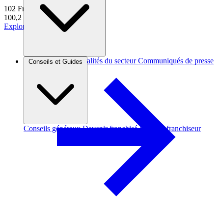
102
Franchises
100,2 k€
d'apport moyen
Explorer
Brèves et actus
Actualités du secteur
Communiqués de presse
Conseils et Guides
Interviews
Conseils généraux
Devenir franchisé
Devenir franchiseur