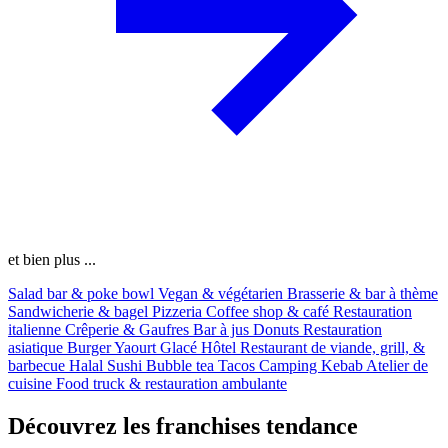
et bien plus ...
Salad bar & poke bowl
Vegan & végétarien
Brasserie & bar à thème
Sandwicherie & bagel
Pizzeria
Coffee shop & café
Restauration
italienne
Crêperie & Gaufres
Bar à jus
Donuts
Restauration
asiatique
Burger
Yaourt Glacé
Hôtel
Restaurant de viande, grill, &
barbecue
Halal
Sushi
Bubble tea
Tacos
Camping
Kebab
Atelier de
cuisine
Food truck & restauration ambulante
Découvrez les franchises tendance