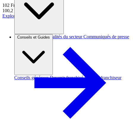
102
Franchises
100,2 k€
d'apport moyen
Explorer
Brèves et actus
Actualités du secteur
Communiqués de presse
Conseils et Guides
Interviews
Conseils généraux
Devenir franchisé
Devenir franchiseur