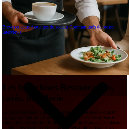
Brèves et actus
Actualités du secteur
Communiqués de presse
Interviews
Conseils et Guides
Les franchises Restauration,
cafés, hôtellerie
La place réservée à la gastronomie en France est à elle seule un
signe prometteur pour tous ceux qui souhaitent investir dans le
milieu de la restauration. Pour la majorité des Français, les plaisirs de
la table, c’est sacré ! Du plus traditionnel au plus novateur, les