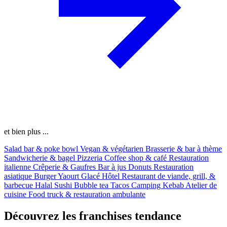
et bien plus ...
Salad bar & poke bowl
Vegan & végétarien
Brasserie & bar à thème
Sandwicherie & bagel
Pizzeria
Coffee shop & café
Restauration
italienne
Crêperie & Gaufres
Bar à jus
Donuts
Restauration
asiatique
Burger
Yaourt Glacé
Hôtel
Restaurant de viande, grill, &
barbecue
Halal
Sushi
Bubble tea
Tacos
Camping
Kebab
Atelier de
cuisine
Food truck & restauration ambulante
Découvrez les franchises tendance