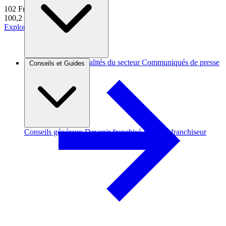
102
Franchises
100,2 k€
d'apport moyen
Explorer
Brèves et actus
Actualités du secteur
Communiqués de presse
Conseils et Guides
Interviews
Conseils généraux
Devenir franchisé
Devenir franchiseur