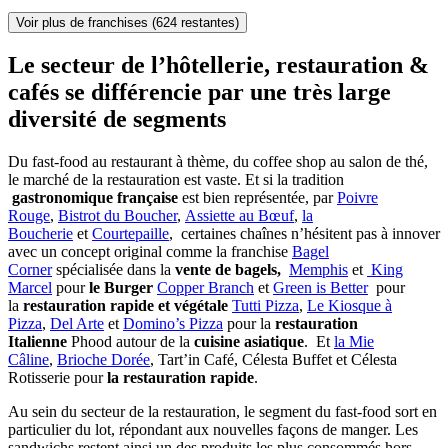
Voir plus de franchises
(624 restantes)
Le secteur de l’hôtellerie, restauration &
cafés se différencie par une très large
diversité de segments
Du fast-food au restaurant à thème, du coffee shop au salon de thé,
le marché de la restauration est vaste. Et si la tradition
gastronomique française
est bien représentée, par
Poivre
Rouge
,
Bistrot du Boucher
,
Assiette au Bœuf
,
la
Boucherie
et
Courtepaille
, certaines chaînes n’hésitent pas à innover
avec un concept original comme la franchise
Bagel
Corner
spécialisée dans la
vente de bagels,
Memphis
et
King
Marcel
pour
le Burger
Copper Branch
et
Green is Better
pour
la
restauration rapide et végétale
Tutti Pizza
,
Le Kiosque à
Pizza
,
Del Arte
et
Domino’s Pizza
pour la
restauration
Italienne
Phood autour de la
cuisine asiatique
. Et
la Mie
Câline
,
Brioche Dorée
, Tart’in Café, Célesta Buffet et Célesta
Rotisserie pour
la restauration rapide
.
Au sein du secteur de la restauration, le segment du fast-food sort en
particulier du lot, répondant aux nouvelles façons de manger. Les
sandwichs restent ainsi un des produits les plus consommés hors