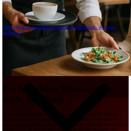
Brèves et actus
Actualités du secteur
Communiqués de presse
Interviews
Conseils et Guides
Les franchises Restauration,
cafés, hôtellerie
La place réservée à la gastronomie en France est à elle seule un
signe prometteur pour tous ceux qui souhaitent investir dans le
milieu de la restauration. Pour la majorité des Français, les plaisirs de
la table, c’est sacré ! Du plus traditionnel au plus novateur, les