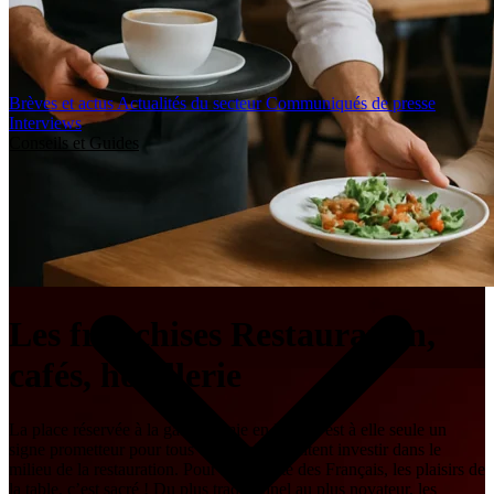
Brèves et actus
Actualités du secteur
Communiqués de presse
Interviews
Conseils et Guides
Les franchises Restauration,
cafés, hôtellerie
La place réservée à la gastronomie en France est à elle seule un
signe prometteur pour tous ceux qui souhaitent investir dans le
milieu de la restauration. Pour la majorité des Français, les plaisirs de
la table, c’est sacré ! Du plus traditionnel au plus novateur, les