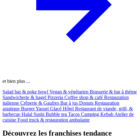
et bien plus ...
Salad bar & poke bowl
Vegan & végétarien
Brasserie & bar à thème
Sandwicherie & bagel
Pizzeria
Coffee shop & café
Restauration
italienne
Crêperie & Gaufres
Bar à jus
Donuts
Restauration
asiatique
Burger
Yaourt Glacé
Hôtel
Restaurant de viande, grill, &
barbecue
Halal
Sushi
Bubble tea
Tacos
Camping
Kebab
Atelier de
cuisine
Food truck & restauration ambulante
Découvrez les franchises tendance