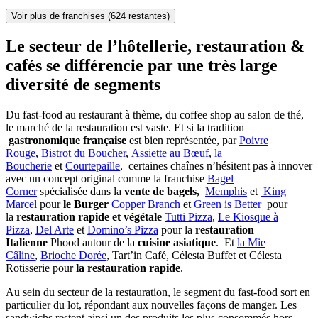
Voir plus de franchises
(624 restantes)
Le secteur de l’hôtellerie, restauration &
cafés se différencie par une très large
diversité de segments
Du fast-food au restaurant à thème, du coffee shop au salon de thé,
le marché de la restauration est vaste. Et si la tradition
gastronomique française
est bien représentée, par
Poivre
Rouge
,
Bistrot du Boucher
,
Assiette au Bœuf
,
la
Boucherie
et
Courtepaille
, certaines chaînes n’hésitent pas à innover
avec un concept original comme la franchise
Bagel
Corner
spécialisée dans la
vente de bagels,
Memphis
et
King
Marcel
pour
le Burger
Copper Branch
et
Green is Better
pour
la
restauration rapide et végétale
Tutti Pizza
,
Le Kiosque à
Pizza
,
Del Arte
et
Domino’s Pizza
pour la
restauration
Italienne
Phood autour de la
cuisine asiatique
. Et
la Mie
Câline
,
Brioche Dorée
, Tart’in Café, Célesta Buffet et Célesta
Rotisserie pour
la restauration rapide
.
Au sein du secteur de la restauration, le segment du fast-food sort en
particulier du lot, répondant aux nouvelles façons de manger. Les
sandwichs restent ainsi un des produits les plus consommés hors