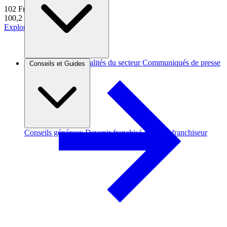
102
Franchises
100,2 k€
d'apport moyen
Explorer
Brèves et actus
Actualités du secteur
Communiqués de presse
Conseils et Guides
Interviews
Conseils généraux
Devenir franchisé
Devenir franchiseur