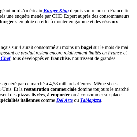
e géant nord-Américain
Burger King
depuis son retour en France fin
près une enquête menée par CHD Expert auprès des consommateurs
burger
s’emploie en effet à monter en gamme et des
réseaux
rançais sur 4 aurait consommé au moins un
bagel
sur le mois de mai
oposant ce produit restent encore relativement limités en France et
Chef
,
tous développés en
franchise
, nourrissent de grandes
ires généré par ce marché à 4,58 milliards d’euros. Même si ces
s-Unis. Et la
restauration commerciale
domine toujours le marché
osent des
pizzas livrées
,
à emporter
ou à consommer sur place,
spécialités italiennes
comme
Del Arte
ou
Tablapizza
.