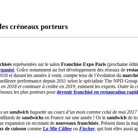
 les créneaux porteurs
chisés
représentées sur le salon
Franchise Expo Paris
(prochaine édit
rganisé
. Grâce notamment au fort développement des réseaux de
resta
2018 et durant les années à venir, compte tenu de l’évolution du
marché 
a meilleure performance depuis 2011 selon le spécialiste The NPD Group
 en 2018 et continuer à croître en 2019,
estiment les experts.
Outre la c
éneaux les plus porteurs pour
devenir franchisé en restauration rapi
ns un
sandwich
baguette au cours d’un mois comme celui de mai 2017
milliards de
sandwichs
en France sur une année ! Or le
sandwich
de tr
eur expansion en recrutant de
nouveaux franchisés
. Présent dans la ma
ux de cuisson
comme
La Mie Câline
ou
Fischer
, qui font elles aussi a