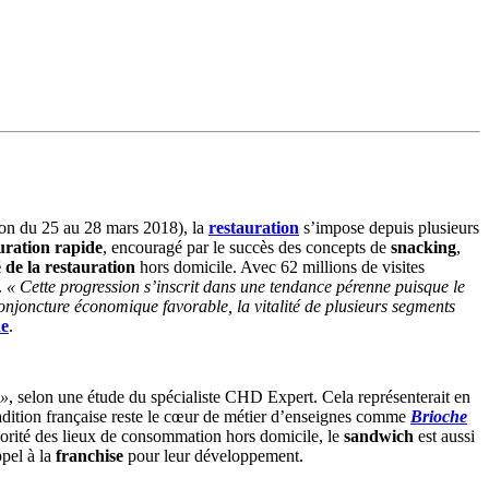
ion du 25 au 28 mars 2018), la
restauration
s’impose depuis plusieurs
uration rapide
, encouragé par le succès des concepts de
snacking
,
de la restauration
hors domicile. Avec 62 millions de visites
.
« Cette progression s’inscrit dans une tendance pérenne puisque le
onjoncture économique favorable, la vitalité de plusieurs segments
de
.
 »
, selon une étude du spécialiste CHD Expert. Cela représenterait en
adition française reste le cœur de métier d’enseignes comme
Brioche
jorité des lieux de consommation hors domicile, le
sandwich
est aussi
ppel à la
franchise
pour leur développement.