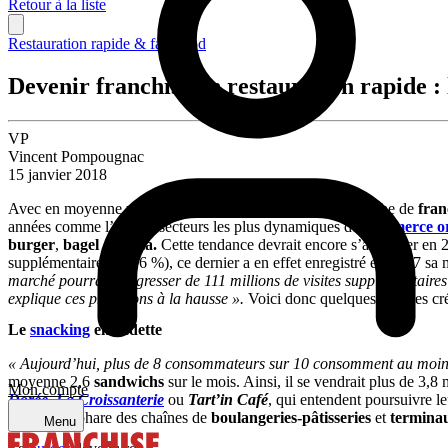
Retour à la liste
Restauration rapide & fast-food
Devenir franchisé en restauration rapide :
VP
Vincent Pompougnac
15 janvier 2018
Avec en moyenne une soixantaine d’
enseignes
à la recherche de
fran
années comme l’un des secteurs les plus dynamiques du
commerce o
burger
,
bagel
et
pizza.
Cette tendance devrait encore s’amplifier en 
supplémentaires (+0,6 %), ce dernier a en effet enregistré en 2017 s
marché pourrait progresser de 111 millions de visites supplémentaires
explique ces prévisions à la hausse ».
Voici donc quelques-uns des cr
Le
snacking
en vedette
« Aujourd’hui, plus de 8 consommateurs sur 10 consomment au moi
moyenne 2,6
sandwichs
sur le mois. Ainsi, il se vendrait plus de 3,8 
Mon compte
Dorée
,
La Croissanterie
ou
Tart’in Café
, qui entendent poursuivre l
un produit phare des chaînes de
boulangeries-pâtisseries
et
termina
Menu