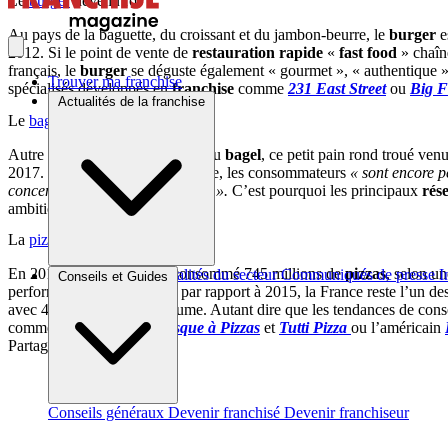
Le
burger
devenu roi
Au pays de la baguette, du croissant et du jambon-beurre, le
burger
e
2012. Si le point de vente de
restauration rapide
«
fast food
» chaîn
français, le
burger
se déguste également « gourmet », « authentique » 
Trouver ma franchise
spécialisés développés en
franchise
comme
231 East Street
ou
Big 
Actualités de la franchise
Le
bagel
fait son trou
Autre créneau émergent : celui du
bagel
, ce petit pain rond troué v
2017. Toutefois, selon cette étude, les consommateurs
« sont encore p
concentrés sur les grandes villes ».
C’est pourquoi les principaux
rés
ambitions de recrutement.
La
pizza
toujours plébiscitée
En 2017, les Français ont consommé 745 millions de
pizzas
, selon un
Brèves et actus
Actualités du secteur
Communiqués de presse
I
Conseils et Guides
performances sont en recul par rapport à 2015, la France reste l’un d
avec 48 % des parts en volume. Autant dire que les tendances de con
comme le Français
Le Kiosque à Pizzas
et
Tutti Pizza
ou l’américain
Partager sur :
Conseils généraux
Devenir franchisé
Devenir franchiseur