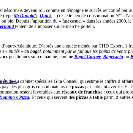
st désormais devenu roi, comme en témoigne le succès rencontré par l
é (type
McDonald’s
,
Quick
…) reste le lieu de consommation N°1 d’a
ou bio. Depuis l’apparition du « fast casual » dans les années 2000, le
Fernand
tentent de s’imposer sur ce marché porteur.
enu d’outre-Atlantique. D’après une enquête menée par CHD Expert, 1 f
eu « initiés » au
bagel
, notamment par le fait que les points de vente pr
eaux
positionnés sur ce marché, comme
Bagel Corner
,
Bagelstein
ou
B
e étude du cabinet spécialisé Gira Conseil, qui estime le chiffre d’affa
nterviews
es pays les plus gros consommateurs de
pizzas
par habitant avec les Etat
sommation restent favorables aux
réseaux de franchise
: ceux qui prop
Domino’s Pizza
. Et ceux qui servent des
pizzas à table
parmi d’autres