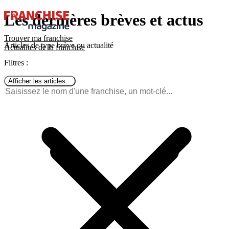
Les dernières brèves et actus
Trouver ma franchise
Articles de type brève ou actualité
Actualités de la franchise
Filtres :
Afficher les articles