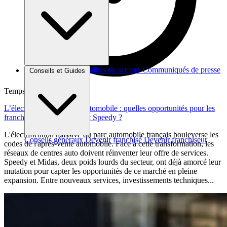
Brèves et actus
Actualités du secteur
Communiqués de presse
Conseils et Guides
Interviews
Temps de lecture : 6 min
L’électrification du parc automobile : quelles opportunités pour les
franchises comme Midas et Speedy ?
L'électrification massive du parc automobile français bouleverse les
Conseils généraux
Devenir franchisé
Devenir franchiseur
codes de l'après-vente automobile. Face à cette transformation, les
réseaux de centres auto doivent réinventer leur offre de services.
Speedy et Midas, deux poids lourds du secteur, ont déjà amorcé leur
mutation pour capter les opportunités de ce marché en pleine
expansion. Entre nouveaux services, investissements techniques...