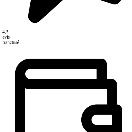
4,3
avis
franchisé