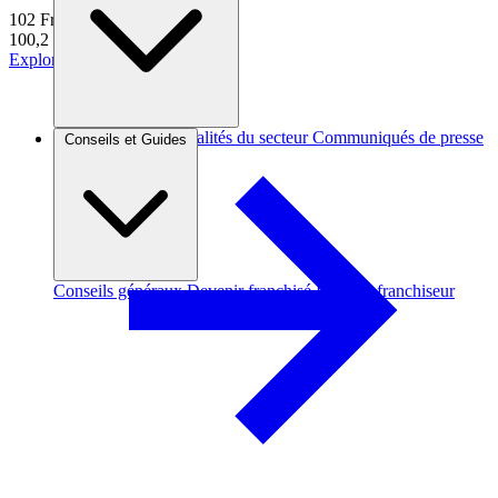
102
Franchises
100,2 k€
d'apport moyen
Explorer
Brèves et actus
Actualités du secteur
Communiqués de presse
Conseils et Guides
Interviews
Conseils généraux
Devenir franchisé
Devenir franchiseur