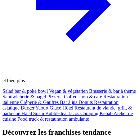
et bien plus ...
Salad bar & poke bowl
Vegan & végétarien
Brasserie & bar à thème
Sandwicherie & bagel
Pizzeria
Coffee shop & café
Restauration
italienne
Crêperie & Gaufres
Bar à jus
Donuts
Restauration
asiatique
Burger
Yaourt Glacé
Hôtel
Restaurant de viande, grill, &
barbecue
Halal
Sushi
Bubble tea
Tacos
Camping
Kebab
Atelier de
cuisine
Food truck & restauration ambulante
Découvrez les franchises tendance