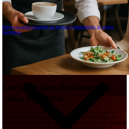
Brèves et actus
Actualités du secteur
Communiqués de presse
Interviews
Conseils et Guides
Les franchises Restauration,
cafés, hôtellerie
La place réservée à la gastronomie en France est à elle seule un
signe prometteur pour tous ceux qui souhaitent investir dans le
milieu de la restauration. Pour la majorité des Français, les plaisirs de
la table, c’est sacré ! Du plus traditionnel au plus novateur, les