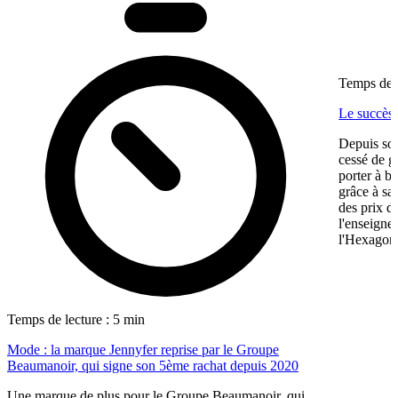
Temps de l
Le succès
Depuis son
cessé de g
porter à b
grâce à sa
des prix d
l'enseigne
l'Hexagone,
Temps de lecture : 5 min
Mode : la marque Jennyfer reprise par le Groupe
Beaumanoir, qui signe son 5ème rachat depuis 2020
Une marque de plus pour le Groupe Beaumanoir, qui