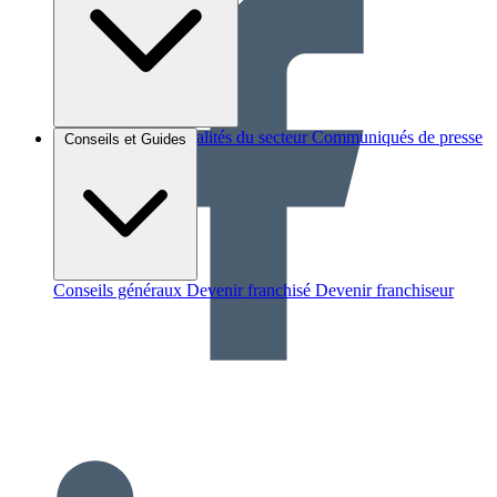
Brèves et actus
Actualités du secteur
Communiqués de presse
Conseils et Guides
Interviews
Conseils généraux
Devenir franchisé
Devenir franchiseur