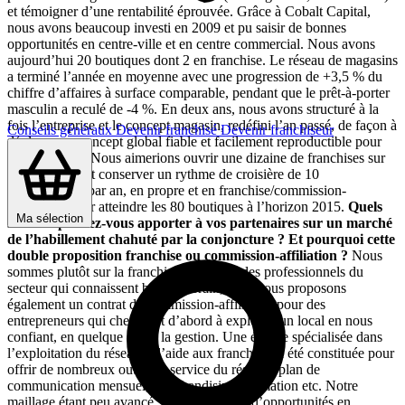
et témoigner d’une rentabilité éprouvée. Grâce à Cobalt Capital,
nous avons beaucoup investi en 2009 et pu saisir de bonnes
opportunités en centre-ville et en centre commercial. Nous avons
aujourd’hui 20 boutiques dont 2 en franchise. Le réseau de magasins
a terminé l’année en moyenne avec une progression de +3,5 % du
chiffre d’affaires à surface comparable, pendant que le prêt-à-porter
masculin a reculé de -4 %. En deux ans, nous avons structuré à la
fois l’entreprise et le concept magasin, redéfini l’an passé, de façon à
Conseils généraux
Devenir franchisé
Devenir franchiseur
déployer un concept global fiable et facilement reproductible pour
les franchisés. Nous aimerions ouvrir une dizaine de franchises sur
l’année 2010 et conserver un rythme de croisière de 10
inaugurations par an, en propre et en franchise/commission-
affiliation, pour atteindre les 80 boutiques à l’horizon 2015.
Quels
Ma sélection
services pouvez-vous apporter à vos partenaires sur un marché
de l’habillement chahuté par la conjoncture ? Et pourquoi cette
double proposition franchise ou commission-affiliation ?
Nous
sommes plutôt sur la franchise s’agissant des professionnels du
secteur qui connaissent bien le terrain, mais nous proposons
également un contrat de commission-affiliation pour des
entrepreneurs qui cherchent d’abord à exploiter un local en nous
confiant, en quelque sorte, la gestion. Une équipe spécialisée dans
l’exploitation du réseau et l’aide aux franchisés a été constituée pour
offrir de nombreux outils au service du réseau : plan de
communication mensuel, merchandising, formation etc. Notre
maillage étant peu avancé, il y a beaucoup d’opportunités en