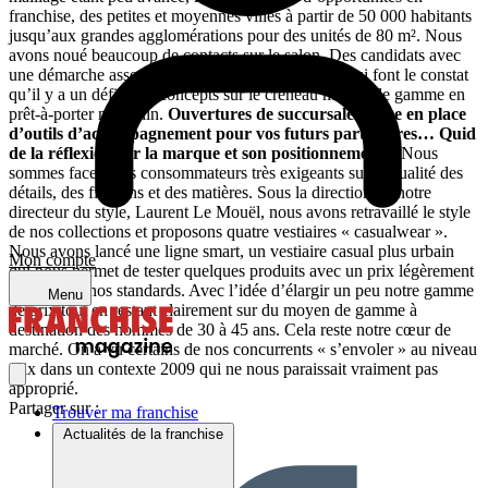
franchise, des petites et moyennes villes à partir de 50 000 habitants
jusqu’aux grandes agglomérations pour des unités de 80 m². Nous
avons noué beaucoup de contacts sur le salon. Des candidats avec
une démarche assez construite et bien avancée et qui font le constat
qu’il y a un déficit de concepts sur le créneau moyen de gamme en
prêt-à-porter masculin.
Ouvertures de succursales, mise en place
d’outils d’accompagnement pour vos futurs partenaires… Quid
de la réflexion sur la marque et son positionnement ?
Nous
sommes face à des consommateurs très exigeants sur la qualité des
détails, des finitions et des matières. Sous la direction de notre
directeur du style, Laurent Le Mouël, nous avons retravaillé le style
de nos collections et proposons quatre vestiaires « casualwear ».
Nous avons lancé une ligne smart, un vestiaire casual plus urbain
Mon compte
qui nous permet de tester quelques produits avec un prix légèrement
supérieur à nos standards. Avec l’idée d’élargir un peu notre gamme
Menu
de prix tout en restant clairement sur du moyen de gamme à
destination des hommes de 30 à 45 ans. Cela reste notre cœur de
marché. On a vu certains de nos concurrents « s’envoler » au niveau
prix dans un contexte 2009 qui ne nous paraissait vraiment pas
approprié.
Partager sur :
Trouver ma franchise
Actualités de la franchise