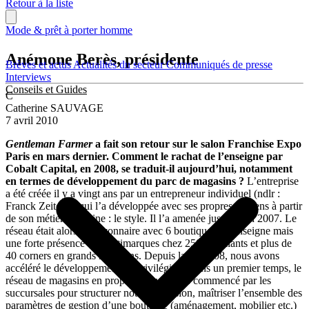
Retour à la liste
Mode & prêt à porter homme
Anémone Berès, présidente
Brèves et actus
Actualités du secteur
Communiqués de presse
Interviews
Conseils et Guides
C
Catherine SAUVAGE
7 avril 2010
Gentleman Farmer
a fait son retour sur le salon Franchise Expo
Paris en mars dernier. Comment le rachat de l’enseigne par
Cobalt Capital, en 2008, se traduit-il aujourd’hui, notamment
en termes de développement du parc de magasins ?
L’entreprise
a été créée il y a vingt ans par un entrepreneur individuel (ndlr :
Franck Zeitoun) qui l’a développée avec ses propres moyens à partir
de son métier d’origine : le style. Il l’a amenée jusqu’à fin 2007. Le
réseau était alors embryonnaire avec 6 boutiques à l’enseigne mais
une forte présence en multimarques chez 250 détaillants et plus de
40 corners en grands magasins. Depuis la fin 2008, nous avons
accéléré le développement en privilégiant, dans un premier temps, le
réseau de magasins en propre. Nous avons commencé par les
succursales pour structurer notre expansion, maîtriser l’ensemble des
paramètres de gestion d’une boutique (aménagement, mobilier etc.)