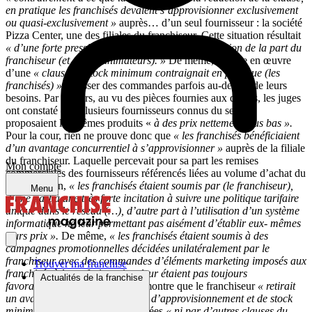
en pratique les franchisés devaient s’approvisionner exclusivement
ou quasi-exclusivement »
auprès… d’un seul fournisseur : la société
Pizza Center, une des filiales du franchiseur. Cette situation résultait
« d’une forte pression, voire de menaces de résiliation de la part du
franchiseur (et de ses animateurs). »
De même, la mise en œuvre
d’une
« clause de stock minimum contraignait en pratique (les
franchisés) »
à passer des commandes parfois au-dessus de leurs
besoins. Par ailleurs, au vu des pièces fournies aux débats, les juges
ont constaté que plusieurs fournisseurs connus du secteur
proposaient les mêmes produits «
à des prix nettement plus bas ».
Pour la cour, rien ne prouve donc que
« les franchisés bénéficiaient
d’un avantage concurrentiel à s’approvisionner »
auprès de la filiale
du franchiseur. Laquelle percevait pour sa part les remises
Mon compte
commerciales des fournisseurs référencés liées au volume d’achat du
réseau. Enfin,
« les franchisés étaient soumis par (le franchiseur),
Menu
d’une part à une très forte incitation à suivre une politique tarifaire
unique dans le réseau (…), d’autre part à l’utilisation d’un système
informatique ne leur permettant pas aisément d’établir eux- mêmes
leurs prix ».
De même,
« les franchisés étaient soumis à des
campagnes promotionnelles décidées unilatéralement par le
franchiseur avec des commandes d’éléments marketing imposés aux
Trouver ma franchise
franchisés à leurs frais, qui ne leur étaient pas toujours
Actualités de la franchise
favorables. »
Pour la cour, tout montre que le franchiseur
« retirait
un avantage excessif des clauses d’approvisionnement et de stock
minimum »
qui n’étaient équilibrées
« ni par d’autres clauses du