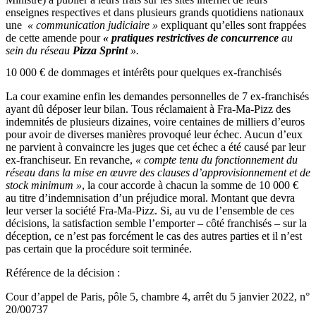
enseignes respectives et dans plusieurs grands quotidiens nationaux
une
« communication judiciaire »
expliquant qu’elles sont frappées
de cette amende pour
« pratiques restrictives de concurrence
au
sein du réseau
Pizza Sprint
».
10 000 € de dommages et intérêts pour quelques ex-franchisés
La cour examine enfin les demandes personnelles de 7 ex-franchisés
ayant dû déposer leur bilan. Tous réclamaient à Fra-Ma-Pizz des
indemnités de plusieurs dizaines, voire centaines de milliers d’euros
pour avoir de diverses manières provoqué leur échec. Aucun d’eux
ne parvient à convaincre les juges que cet échec a été causé par leur
ex-franchiseur. En revanche,
« compte tenu du fonctionnement du
réseau dans la mise en œuvre des clauses d’approvisionnement et de
stock minimum »
, la cour accorde à chacun la somme de 10 000 €
au titre d’indemnisation d’un préjudice moral. Montant que devra
leur verser la société Fra-Ma-Pizz. Si, au vu de l’ensemble de ces
décisions, la satisfaction semble l’emporter – côté franchisés – sur la
déception, ce n’est pas forcément le cas des autres parties et il n’est
pas certain que la procédure soit terminée.
Référence de la décision :
Cour d’appel de Paris, pôle 5, chambre 4, arrêt du 5 janvier 2022, n°
20/00737