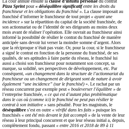
La cour annule ensuite la
clause d’intuitu personae
du contrat
Pizza Sprint
pour
« déséquilibre significatif
entre les droits du
franchiseur et les obligations du franchisé ».
La clause imposait au
franchisé d’informer le franchiseur de tout projet
« ayant une
incidence »
sur la répartition du capital de la société franchisée, de
son actionnariat ou de l’identité de ses dirigeants au moins deux
mois avant de réaliser l’opération. Elle ouvrait au franchiseur ainsi
informé la possibilité de résilier le contrat du franchisé de manière
anticipée sans devoir lui verser la moindre somme d’argent. Alors
que la réciproque n’était pas vraie. Or, pour la cour, si le franchiseur
a signé le contrat en fonction de la personne du franchisé, de ses
qualités, de ses aptitudes à faire partie du réseau, le franchisé lui
aussi a choisi son franchiseur pour notamment son concept, sa
marque, sa solidité, ses perspectives de développement, etc. Par
conséquent,
«un changement dans la structure de l’actionnariat du
franchiseur ou un changement de dirigeant sont de nature à avoir
également “une incidence” (sur le franchisé)
». Le rachat par un
réseau concurrent par exemple peut
« bouleverser l’équilibre »
de
l’entreprise franchisée,
« ce qui est d’autant plus problématique
dans le cas où (comme ici) le franchisé ne peut pas résilier le
contrat à son initiative »
sans pénalité. Pour les magistrats, le
déséquilibre
s’est en outre
« vérifié dans les faits »
puisque les
franchisés
« ont été mis devant le fait accompli »
de la vente de leur
réseau à leur principal concurrent et que leur réseau initial a, depuis,
complètement fondu, passant
« entre 2016 et 2018 de 89 à 11