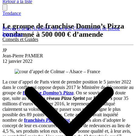
Retour à la liste
Tendance
Le groupe de franchise Domino’s Pizza
Brèves et actus
Actualités du secteur
Communiqués de presse
condamné à 500 000 € d’amende
Interviews
Conseils et Guides
JP
Jean-Pierre PAMIER
12 janvier 2022
La cour d’appel de Paris vient de prendre position le 5 janvier 2022
dans le conflit qui oppose depuis 2017 le Ministère de l’économie au
groupe de
franchise
Domino’s Pizza
. On se souvient sans doute
que, suite au rachat du
réseau
Pizza Sprint
par
Domino’s
pour 35
millions d’euros en janvier 2016, le repreneur avait indiqué
clairement sa volonté de faire passer sous son enseigne le plus
possible des 89 points de vente. Cette annonce avait inquiété
nombre de
franchisés
Pizza Sprint
, peu tentés alors d’adopter le
concept de leur ex-concurrent, ses 12,5 % de redevances au lieu de
4,5 %, ses produits selon eux de moins bonne qualité et, à leur avis,