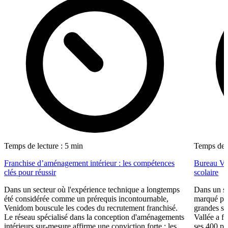
Temps de lecture : 5 min
Temps de l
Franchise d’aménagement intérieur : les compétences
Bureau Val
clés pour réussir
scolaire
Dans un secteur où l'expérience technique a longtemps
Dans un se
été considérée comme un prérequis incontournable,
marqué par
Venidom bouscule les codes du recrutement franchisé.
grandes su
Le réseau spécialisé dans la conception d'aménagements
Vallée a fa
intérieurs sur-mesure affirme une conviction forte : les
ses 400 po