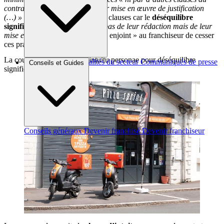
contrat ni ne trouvaient dans leur mise en œuvre de justification
(…) »
La cour n’annule pas ces clauses car le
déséquilibre
significatif
engendré
« ne vient pas de leur rédaction mais de leur
mise en œuvre »
. Toutefois elle « enjoint » au franchiseur de cesser
ces pratiques.
La cour annule la clause d’intuitu personae pour déséquilibre
Brèves et actus
Actualités du secteur
Communiqués de presse
Conseils et Guides
significatif
Interviews
Conseils généraux
Devenir franchisé
Devenir franchiseur