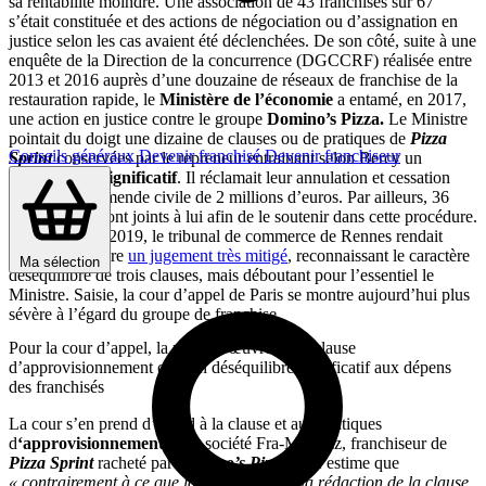
sa rentabilité moindre. Une association de 43 franchisés sur 67
s’était constituée et des actions de négociation ou d’assignation en
justice selon les cas avaient été déclenchées. De son côté, suite à une
enquête de la Direction de la concurrence (DGCCRF) réalisée entre
2013 et 2016 auprès d’une douzaine de réseaux de franchise de la
restauration rapide, le
Ministère de l’économie
a entamé, en 2017,
une action en justice contre le groupe
Domino’s Pizza.
Le Ministre
pointait du doigt une dizaine de clauses ou de pratiques de
Pizza
Conseils généraux
Devenir franchisé
Devenir franchiseur
Sprint
conservées par le repreneur entrainant selon Bercy un
déséquilibre significatif
. Il réclamait leur annulation et cessation
ainsi qu’une amende civile de 2 millions d’euros. Par ailleurs, 36
franchisés se sont joints à lui afin de le soutenir dans cette procédure.
Le 22 octobre 2019, le tribunal de commerce de Rennes rendait
dans cette affaire
un jugement très mitigé
, reconnaissant le caractère
Ma sélection
déséquilibré de trois clauses, mais déboutant pour l’essentiel le
Ministre. Saisie, la cour d’appel de Paris se montre aujourd’hui plus
sévère à l’égard du groupe de franchise.
Pour la cour d’appel, la mise en œuvre de la clause
d’approvisionnement crée un déséquilibre significatif aux dépens
des franchisés
La cour s’en prend d’abord à la clause et aux pratiques
d
‘approvisionnement
de la société Fra-Ma-Pizz, franchiseur de
Pizza Sprint
racheté par
Domino’s Pizza
.
Elle estime que
« contrairement à ce que laissait présager la rédaction de la clause,