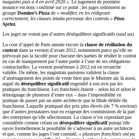
magasins puis à 4 en avril 2020 ».
Le jugement de première
instance est donc confirmé sur ce point : les juges ordonnent au
groupe
Domino’s Pizza
de
« modifier, en les rédigeant
correctement, les clauses intuitu personae des contrats »
Pizza
Sprint
.
Les juges ne voient pas d’autres déséquilibres significatifs (sauf un)
La cour d’appel de Paris annule encore la
clause de résiliation du
contrat
dans sa version d’avant 2012, notamment parce qu’elle ne
prévoyait pas la faculté pour chacune des parties de résilier le contrat
en cas de manquement par l’autre partie à l’une de ses obligations
contractuelles. La version postérieure à 2012 est en revanche
validée. De même, les magistrats parisiens valident la clause
d’aménagement des points de vente bien que le Ministre ait, là aussi,
argué du
déséquilibre significatif
engendré à son avis par les
pratiques du franchiseur. Les franchisés étaient – selon lui et selon le
témoignage de plusieurs d’entre eux – dans l’impossibilité en
pratique de passer par un autre architecte que la filiale dédiée du
franchiseur. Laquelle pratiquait des prix plus élevés (de 7 % environ)
que d’autres prestataires tout en exigeant des commissions de la part
des entreprises qu’elle sélectionnait. La clause n’est cependant pas
considérée comme créant un
déséquilibre significatif
puisqu’elle
ouvre formellement la possibilité de s’adresser à un autre architecte
et que, comme les juges l’ont constaté,
« plusieurs franchisés ont pu