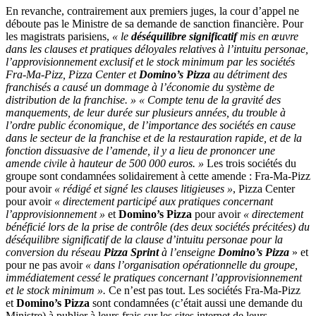
En revanche, contrairement aux premiers juges, la cour d’appel ne
déboute pas le Ministre de sa demande de sanction financière. Pour
les magistrats parisiens,
« le
déséquilibre significatif
mis en œuvre
dans les clauses et pratiques déloyales relatives à l’intuitu personae,
l’approvisionnement exclusif et le stock minimum par les sociétés
Fra-Ma-Pizz, Pizza Center et
Domino’s Pizza
au détriment des
franchisés a causé un dommage à l’économie du système de
distribution de la franchise. »
« Compte tenu de la gravité des
manquements, de leur durée sur plusieurs années, du trouble à
l’ordre public économique, de l’importance des sociétés en cause
dans le secteur de la franchise et de la restauration rapide, et de la
fonction dissuasive de l’amende, il y a lieu de prononcer une
amende civile à hauteur de 500 000 euros. »
Les trois sociétés du
groupe sont condamnées solidairement à cette amende : Fra-Ma-Pizz
pour avoir
« rédigé et signé les clauses litigieuses »
, Pizza Center
pour avoir
« directement participé aux pratiques concernant
l’approvisionnement »
et
Domino’s Pizza
pour avoir
« directement
bénéficié lors de la prise de contrôle (des deux sociétés précitées) du
déséquilibre significatif de la clause d’intuitu personae pour la
conversion du réseau
Pizza Sprint
à l’enseigne
Domino’s Pizza
» et
pour ne pas avoir
« dans l’organisation opérationnelle du groupe,
immédiatement cessé le pratiques concernant l’approvisionnement
et le stock minimum ».
Ce n’est pas tout. Les sociétés Fra-Ma-Pizz
et
Domino’s Pizza
sont condamnées (c’était aussi une demande du
Ministre) à publier à leurs frais sur les sites internet de leurs