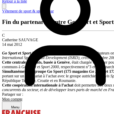
Retour à la liste
Vêtement de sport & sportswear
Fin du partenariat entre Go Sport et Spor
C
Catherine SAUVAGE
14 mai 2012
Go Sport
et
Sport 2000
, c’est (bientôt) fini.
Les deux distributeurs on
International Sports Retail Development (ISRD), créée en octobre 200
Cette centrale d’achats, basée à Genève
, était chargée d’assurer po
communs à
Go Sport
et
Sport 2000
, respectivement n°3 et 4 du march
Simultanément, le groupe Go Sport (175 magasins
Go Sport
et 17
portant sur un partenariat à l’achat avec le groupe autrichien
Hervis Sp
République Tchèque, Croatie et en Roumanie.
Cette coopération internationale à l’achat
doit permettre aux deux
concurrents du secteur, et de développer leurs parts de marché en Fran
Partager sur :
Mon compte
Menu