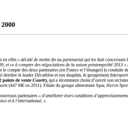
t 2000
t en effet
« décidé de mettre fin au partenariat qui les liait concernan
9, et ce à compter des négociations de la saison printemps/été 2013 »
ur le compte des deux partenaires (en France et l’étranger) la conduite 
é derrière le leader
Décathlon
et son dauphin, le groupement
Intersport
2 points de vente
Courir
),
qui a récemment choisi d’ouvrir son recrutem
orts
(447 M€ en 2011). Filiale du groupe alimentaire Spar,
Hervis Spor
 nouveaux partenaires
« d’améliorer leurs conditions d’approvisionnemen
ce et à l’international. »