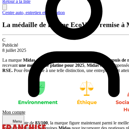
Retour à la liste
Centre auto, entretien et réparation
La médaille de Platine EcoVadis remise à
C
Publicité
8 juillet 2025
La marque
Midas
, déjà distinguée par
une médaille d’or depuis de
recevant
une médaille de platine pour 2025
,
Midas
est récompensé
RSE.
Pour être éligible à une telle distinction, une entreprise doit 
Mon compte
Menu
Avec une note de
83/100
, la marque figure maintenant parmi le meille
constants de toutes les équipes
Midas
pour incorporer des pratiques p