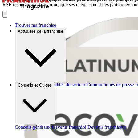
RSE respectés par la marque, que ses clients soient des particuliers ou
Trouver ma franchise
Actualités de la franchise
Brèves et actus
Actualités du secteur
Communiqués de presse
I
Conseils et Guides
Conseils généraux
Devenir franchisé
Devenir franchiseur