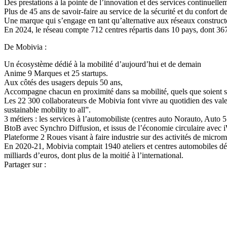
Des prestations à la pointe de l’innovation et des services continuellem
Plus de 45 ans de savoir-faire au service de la sécurité et du confort d
Une marque qui s’engage en tant qu’alternative aux réseaux constructe
En 2024, le réseau compte 712 centres répartis dans 10 pays, dont 367
De Mobivia :
Un écosystème dédié à la mobilité d’aujourd’hui et de demain
Anime 9 Marques et 25 startups.
Aux côtés des usagers depuis 50 ans,
Accompagne chacun en proximité dans sa mobilité, quels que soient ses
Les 22 300 collaborateurs de Mobivia font vivre au quotidien des va
sustainable mobility to all”.
3 métiers : les services à l’automobiliste (centres auto Norauto, Auto 
BtoB avec Synchro Diffusion, et issus de l’économie circulaire avec i
Plateforme 2 Roues visant à faire industrie sur des activités de micro
En 2020-21, Mobivia comptait 1940 ateliers et centres automobiles dév
milliards d’euros, dont plus de la moitié à l’international.
Partager sur :