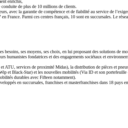
ent enrichis,
e conduite de plus de 10 millions de clients.
urs, avec la garantie de compétence et de fiabilité au service de l’exig
 en France. Parmi ces centres français, 10 sont en succursales. Le rés
 besoins, ses moyens, ses choix, en lui proposant des solutions de mobil
leurs humanistes fondatrices et des engagements sociétaux et environn
5 et ATU, services de proximité Midas), la distribution de pièces et pne
Wip et Black-Star) et les nouvelles mobilités (Via ID et son portefeuill
mobilités durables avec Fifteen notamment).
eloppés en succursales, franchises et masterfranchises dans 18 pays en 