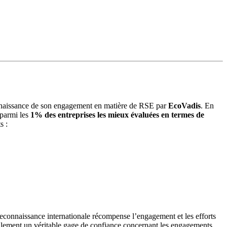
connaissance de son engagement en matière de RSE par
EcoVadis
. En
 parmi les
1% des entreprises les mieux évaluées en termes de
s :
econnaissance internationale récompense l’engagement et les efforts
galement un véritable gage de confiance concernant les engagements