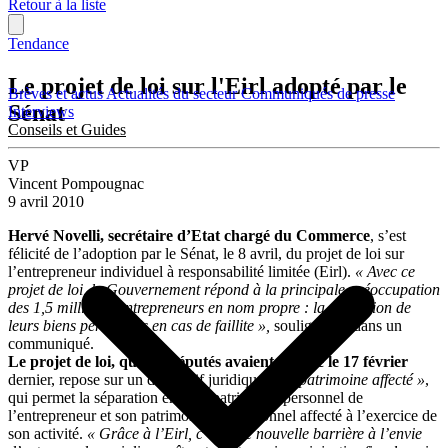
Retour à la liste
Tendance
Le projet de loi sur l'Eirl adopté par le
Brèves et actus
Actualités du secteur
Communiqués de presse
Sénat
Interviews
Conseils et Guides
VP
Vincent Pompougnac
9 avril 2010
Hervé Novelli, secrétaire d’Etat chargé du Commerce
, s’est
félicité de l’adoption par le Sénat, le 8 avril, du projet de loi sur
l’entrepreneur individuel à responsabilité limitée (Eirl).
« Avec ce
projet de loi, le Gouvernement répond à la principale préoccupation
des 1,5 million d’entrepreneurs en nom propre : la protection de
leurs biens personnels en cas de faillite »,
souligne-t-il dans un
communiqué.
Le projet de loi, que les députés avaient adopté le 17 février
dernier, repose sur un dispositif juridique de
« patrimoine affecté »
,
qui permet la séparation entre le patrimoine personnel de
l’entrepreneur et son patrimoine professionnel affecté à l’exercice de
son activité.
« Grâce à l’Eirl, c’est une nouvelle barrière à l’envie