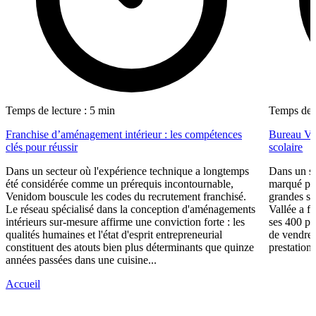
Temps de lecture : 5 min
Temps de l
Franchise d’aménagement intérieur : les compétences
Bureau Val
clés pour réussir
scolaire
Dans un secteur où l'expérience technique a longtemps
Dans un se
été considérée comme un prérequis incontournable,
marqué par
Venidom bouscule les codes du recrutement franchisé.
grandes su
Le réseau spécialisé dans la conception d'aménagements
Vallée a fa
intérieurs sur-mesure affirme une conviction forte : les
ses 400 po
qualités humaines et l'état d'esprit entrepreneurial
de vendre 
constituent des atouts bien plus déterminants que quinze
prestations
années passées dans une cuisine...
Accueil