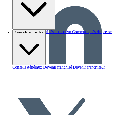
Brèves et actus
Actualités du secteur
Communiqués de presse
Conseils et Guides
Interviews
Conseils généraux
Devenir franchisé
Devenir franchiseur