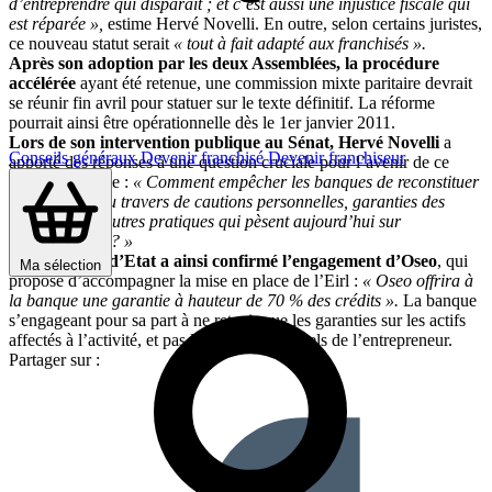
d’entreprendre qui disparaît ; et c’est aussi une injustice fiscale qui
est réparée »,
estime Hervé Novelli. En outre, selon certains juristes,
ce nouveau statut serait
« tout à fait adapté aux franchisés ».
Après son adoption par les deux Assemblées, la procédure
accélérée
ayant été retenue, une commission mixte paritaire devrait
se réunir fin avril pour statuer sur le texte définitif. La réforme
pourrait ainsi être opérationnelle dès le 1er janvier 2011.
Lors de son intervention publique au Sénat, Hervé Novelli
a
Conseils généraux
Devenir franchisé
Devenir franchiseur
apporté des réponses à une question cruciale pour l’avenir de ce
nouveau régime :
« Comment empêcher les banques de reconstituer
leurs sûretés au travers de cautions personnelles, garanties des
dirigeants, et autres pratiques qui pèsent aujourd’hui sur
l’entrepreneur ? »
Le secrétaire d’Etat a ainsi confirmé l’engagement d’Oseo
, qui
Ma sélection
propose d’accompagner la mise en place de l’Eirl :
« Oseo offrira à
la banque une garantie à hauteur de 70 % des crédits ».
La banque
s’engageant pour sa part à ne retenir que les garanties sur les actifs
affectés à l’activité, et pas les biens personnels de l’entrepreneur.
Partager sur :