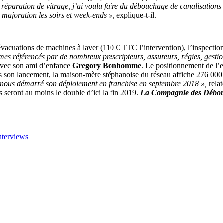
éparation de vitrage, j’ai voulu faire du débouchage de canalisations u
s majoration les soirs et week-ends »,
explique-t-il.
vacuations de machines à laver (110 € TTC l’intervention), l’inspectio
s référencés par de nombreux prescripteurs, assureurs, régies, gestion
e avec son ami d’enfance
Gregory Bonhomme
. Le positionnement de l’
 son lancement, la maison-mère stéphanoise du réseau affiche 276 000 e
-nous démarré son déploiement en franchise en septembre 2018 »,
rela
s seront au moins le double d’ici la fin 2019.
La Compagnie des Débo
nterviews