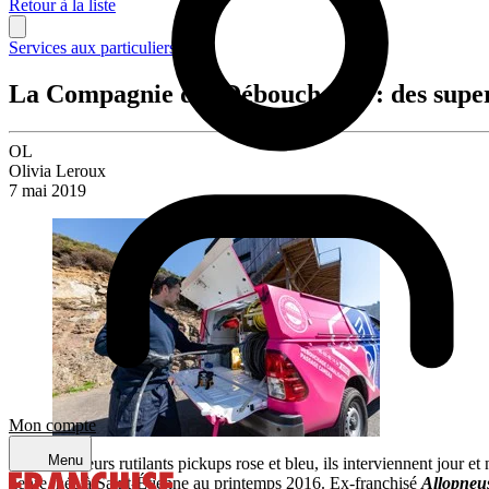
Retour à la liste
Services aux particuliers
La Compagnie des Déboucheurs : des super-
OL
Olivia Leroux
7 mai 2019
Mon compte
Menu
A bord de leurs rutilants pickups rose et bleu, ils interviennent jour et
genre, née à Saint-Étienne au printemps 2016. Ex-franchisé
Allopneu