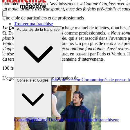
plombiers et les sociétés d’assainissement.
« Comme Carglass avec la r
un mode tarifaire très transparent, avec des forfaits pré-établis et san
Une cible de particuliers et de professionnels
Trouver ma franchise
La Compagnie
propose le débouchage manuel de toilettes, douches, é
Actualités de la franchise
€). Et ce, à des clients particuliers comme professionnels.
« Nous somme
plombiers »
, précise le responsable, qui s’est associé dans l’aventur
Ventouses de l’Enfer
– ont fait mouche. Un peu plus de deux ans après
s’apprend facilement, le modèle économique fonctionne. Aussi avons
le réseau, de Saint-Malo à Toulouse, en passant par Paris et Verdun. Il
du territoire via un réseau d’une centaine d’intervenants.
100 franchises visées à terme
L’enseigne, qui propose une formation de
Brèves et actus
Actualités du secteur
Communiqués de presse
I
Conseils et Guides
Conseils généraux
Devenir franchisé
Devenir franchiseur