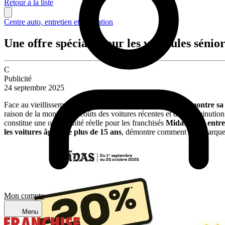
Retour à la liste
Centre auto, entretien et réparation
Une offre spéciale pour les véhicules sénio
C
Publicité
24 septembre 2025
Face au vieillissement du parc automobile français,
Midas
montre sa 
raison de la montée des coûts des voitures récentes et de la diminuti
constitue une opportunité réelle pour les franchisés
Midas et les entr
les voitures âgées de plus de 15 ans
, démontre comment une marque pe
Mon compte
Menu