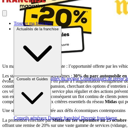
Trouver ma franchise
Actualités de la franchise
Un marché en expansion constante : l’opportunité offerte par les véhi
Les statistiques parlent d’elles-mêmes :
30% du parc automobile en c
Brèves et actus
Actualités du secteur
Communiqués de presse
I
Conseils et Guides
évolution peut être attribuée en partie à l’augmentation vertigineuse
constituent un public en expansion, cherchant des options d’entretien à
ces véhicules requièrent un service plus régulier et des actions prévent
son entretien, générant par conséquent un flot continu de clients potenti
compétence technique, deux critères essentiels du réseau
Midas
qui p
Une stratégie de vente ajustée aux défis économiques contemporains
Conseils généraux
Devenir franchisé
Devenir franchiseur
La promotion effectuée par
Midas
du 1er septembre au 25 octobre
offrant une remise de 20% sur une vaste gamme de services (vidange, fre