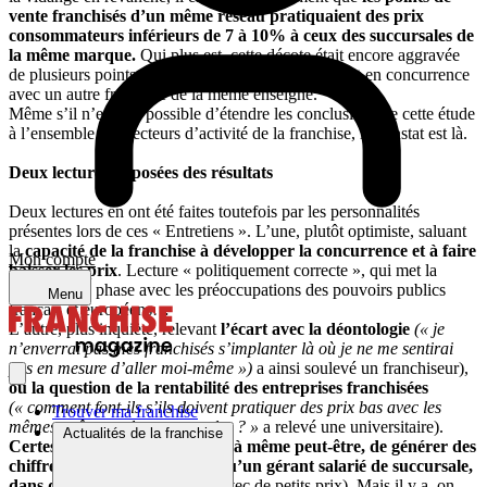
vente franchisés d’un même réseau pratiquaient des prix
consommateurs inférieurs de 7 à 10% à ceux des succursales de
la même marque.
Qui plus est, cette décote était encore aggravée
de plusieurs points lorsque le franchisé se retrouvait en concurrence
avec un autre franchisé de la même enseigne.
Même s’il n’est pas possible d’étendre les conclusions de cette étude
à l’ensemble des secteurs d’activité de la franchise, le constat est là.
Deux lectures opposées des résultats
Deux lectures en ont été faites toutefois par les personnalités
présentes lors de ces « Entretiens ». L’une, plutôt optimiste, saluant
la
capacité de la franchise à développer la concurrence et à faire
Mon compte
baisser les prix
. Lecture « politiquement correcte », qui met la
franchise en phase avec les préoccupations des pouvoirs publics
Menu
français et européens…
L’autre, plus inquiète, relevant
l’écart avec la déontologie
(« je
n’enverrai pas mes franchisés s’implanter là où je ne me sentirai
pas en mesure d’aller moi-même »)
a ainsi soulevé un franchiseur),
ou la question de la rentabilité des entreprises franchisées
(« comment font-ils s’ils doivent pratiquer des prix bas avec les
Trouver ma franchise
mêmes coûts que les succursales ? »
a relevé une universitaire).
Actualités de la franchise
Certes, un franchisé est mieux à même peut-être, de générer des
chiffres d’affaires rentables, qu’un gérant salarié de succursale,
dans des petites villes
(même avec de petits prix). Mais il y a, on