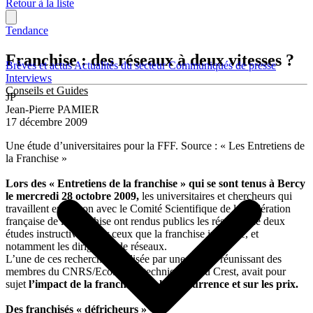
Retour à la liste
Tendance
Franchise : des réseaux à deux vitesses ?
Brèves et actus
Actualités du secteur
Communiqués de presse
Interviews
Conseils et Guides
JP
Jean-Pierre PAMIER
17 décembre 2009
Une étude d’universitaires pour la FFF. Source : « Les Entretiens de
la Franchise »
Lors des « Entretiens de la franchise » qui se sont tenus à Bercy
le mercredi 28 octobre 2009,
les universitaires et chercheurs qui
travaillent en liaison avec le Comité Scientifique de la Fédération
française de la franchise ont rendus publics les résultats de deux
études instructives pour ceux que la franchise intéresse, et
notamment les dirigeants de réseaux.
L’une de ces recherches, réalisée par une équipe réunissant des
membres du CNRS/Ecole Polytechnique et du Crest, avait pour
sujet
l’impact de la franchise sur la concurrence et sur les prix.
Des franchisés « défricheurs »