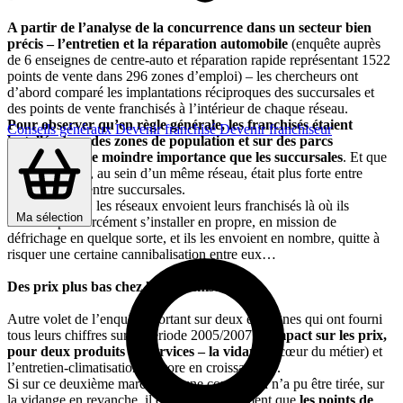
A partir de l’analyse de la concurrence dans un secteur bien
précis – l’entretien et la réparation automobile
(enquête auprès
de 6 enseignes de centre-auto et réparation rapide représentant 1522
points de vente dans 296 zones d’emploi) – les chercheurs ont
d’abord comparé les implantations réciproques des succursales et
des points de vente franchisés à l’intérieur de chaque réseau.
Pour observer qu’en règle générale, les franchisés étaient
Conseils généraux
Devenir franchisé
Devenir franchiseur
installés dans des zones de population et sur des parcs
automobiles de moindre importance que les succursales
. Et que
la concurrence, au sein d’un même réseau, était plus forte entre
franchisés qu’entre succursales.
Autrement dit : les réseaux envoient leurs franchisés là où ils
Ma sélection
n’iraient pas forcément s’installer en propre, en mission de
défrichage en quelque sorte, et ils les envoient en nombre, quitte à
risquer une certaine cannibalisation entre eux…
Des prix plus bas chez les franchisés
Autre volet de l’enquête, portant sur deux enseignes qui ont fourni
tous leurs chiffres sur la période 2005/2007 :
l’impact sur les prix,
pour deux produits ou services – la vidange
(cœur du métier) et
l’entretien-climatisation (encore en croissance) -.
Si sur ce deuxième marché aucune conclusion n’a pu être tirée, sur
la vidange en revanche, il est apparu nettement que
les points de