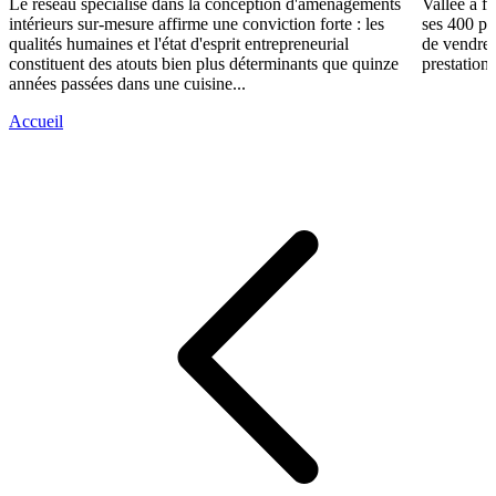
Le réseau spécialisé dans la conception d'aménagements
Vallée a fa
intérieurs sur-mesure affirme une conviction forte : les
ses 400 po
qualités humaines et l'état d'esprit entrepreneurial
de vendre 
constituent des atouts bien plus déterminants que quinze
prestations
années passées dans une cuisine...
Accueil