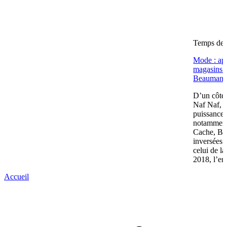
Temps de l
Mode : apr
magasins (
Beaumano
D’un côté,
Naf Naf, c
puissance 
notamment
Cache, Bré
inversées 
celui de l
2018, l’en
Accueil