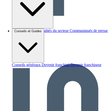
Brèves et actus
Actualités du secteur
Communiqués de presse
Conseils et Guides
Interviews
Conseils généraux
Devenir franchisé
Devenir franchiseur