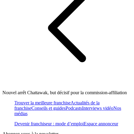
Nouvel arrêt Chattawak, but décisif pour la commission-affiliation
Trouver la meilleure franchise
Actualités de la
franchise
Conseils et guides
Podcasts
Interviews vidéo
Nos
médias
Devenir franchiseur : mode d’emploi
Espace annonceur
Abonnez-vous à la newsletter