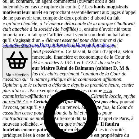
ou, au contraire, un agent commercial (ouvrant droit à des
indemnités en cas de rupture du contrat) ?
Les hauts magistrats
motivent leur arrêt
en reprochant essentiellement aux juges d’appel
de ne pas avoir tenu compte de deux points : d’abord du fait
« qu’une clientèle, à l’évidence détachable de la marque Chattawak
était attachée à la société (de l’affiliée) »,
ensuite d’avoir nié toute
importance au fait que l’affiliée avait vendu son droit au bail alors
qu’il s’agissait d’un
« élément essentiel pour déterminer si (la
Conseils généraux
Devenir franchisé
Devenir franchiseur
commerçante) avait la qualité de commerçant qu’un agent
commercial ne peut posséder »
. Ce faisant, la cour d’appel a, selon
la Chambre commerciale, financière et économique de la Cour de
cassation,
« violé les articles L 134-1 et L 132-1 du code de
commerce ».
Pour Maître Rémi de Balmann (cabinet D, M &
D),
ces
« attendus très clairs expriment l’opinion de la Cour de
Ma sélection
cassation sur la nature juridique de la commission-affiliation.
Opinion que le cabinet a défendue depuis la première heure, contre
plus d’un »
…Par exemple dans des articles comme
« La
commission-affiliation n’est pas morte »
et
« Clientèle locale, mythe
ou réalité ? »
«
Certains diront que le débat n’est pas clos,
poursuit
l’avocat, puisqu’il y a encore un renvoi.
Mais cette fois, la Cour de
cassation casse pour violation de la loi et non plus pour
contradiction de motifs. »
Autrement dit, la cour d’appel de Paris, à
nouveau sollicitée,
« ne pourra que s’incliner… »
Il faudra
toutefois encore patienter pour en être sûr.
Et les insécurités
juridiques liées à cette formule – où l’enseigne est propriétaire du