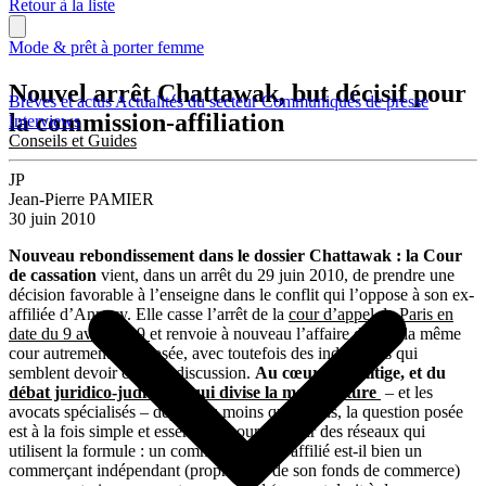
Retour à la liste
Mode & prêt à porter femme
Nouvel arrêt Chattawak, but décisif pour
Brèves et actus
Actualités du secteur
Communiqués de presse
la commission-affiliation
Interviews
Conseils et Guides
JP
Jean-Pierre PAMIER
30 juin 2010
Nouveau rebondissement dans le dossier Chattawak : la Cour
de cassation
vient, dans un arrêt du 29 juin 2010, de prendre une
décision favorable à l’enseigne dans le conflit qui l’oppose à son ex-
affiliée d’Annecy. Elle casse l’arrêt de la
cour d’appel de Paris en
date du 9 avril 2009
et renvoie à nouveau l’affaire devant la même
cour autrement composée, avec toutefois des indications qui
semblent devoir clore la discussion.
Au cœur de ce litige, et du
débat juridico-judiciaire qui divise la magistrature
– et les
avocats spécialisés – depuis au moins quatre ans, la question posée
est à la fois simple et essentielle pour l’avenir des réseaux qui
utilisent la formule : un commissionnaire-affilié est-il bien un
commerçant indépendant (propriétaire de son fonds de commerce)