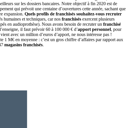
lleurs sur les dossiers bancaires. Notre objectif à fin 2020 est de
pement qui prévoit une centaine d’ouvertures cette année, sachant que
tre expansion.
Quels profils de franchisés souhaitez-vous recruter
és humaines et techniques, car nos
franchisés
exercent plusieurs
ipés en audioprothèse). Nous avons besoin de recruter un
franchisé
’enseigne, il faut prévoir 60 à 100 000 € d’
apport personnel
, pour
il vient avec un million d’euros d’apport, ne nous intéresse pas !
te 1 M€ en moyenne : c’est un gros chiffre d’affaires par rapport aux
347
magasins franchisés
.