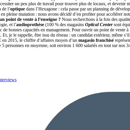
siter un peu plus de travail pour trouver plus de locaux, et devenir mei
 de l’
optique
dans l’Hexagone : cela passe par un planning de dévelop
t en pleine mutation : nous avons décidé d’en profiter pour accélérer no
un point de vente à l’enseigne ?
Nous recherchons à la fois des qualit
gie, et l’
audioprothèse
(100 % des magasins
Optical Center
sont équ
ec de bonnes capacités en management. Pour ouvrir un point de vente à l
t
. Et, je le rappelle, être issu du réseau : un candidat extérieur, même s’
 en 2015, le chiffre d’affaires moyen d’un
magasin franchisé
représen
 5 personnes en moyenne, soit environ 1 600 salariés en tout sur nos 
nterviews