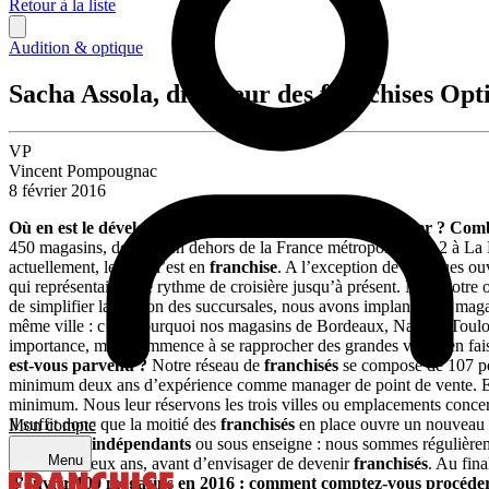
Retour à la liste
Audition & optique
Sacha Assola, directeur des franchises Opt
VP
Vincent Pompougnac
8 février 2016
Où en est le développement en franchise d’Optical Center ? Combie
450 magasins, dont 14 en dehors de la France métropolitaine : 2 à La
actuellement, le reste l’est en
franchise
. A l’exception de quelques ou
qui représentait notre rythme de croisière jusqu’à présent. Mais notre o
de simplifier la gestion des succursales, nous avons implanté nos maga
même ville : c’est pourquoi nos magasins de Bordeaux, Nantes, Toul
importance, mais commence à se rapprocher des grandes villes, en fais
est-vous parvenu ?
Notre réseau de
franchisés
se compose de 107 pe
minimum deux ans d’expérience comme manager de point de vente. 
minimum. Nous leur réservons les trois villes ou emplacements concer
Il suffit donc que la moitié des
franchisés
en place ouvre un nouveau 
Mon compte
d’
opticiens indépendants
ou sous enseigne : nous sommes régulièremen
Menu
chez nous deux ans, avant d’envisager de devenir
franchisés
. Au fina
d’ouvrir 100 magasins en 2016 : comment comptez-vous procéde