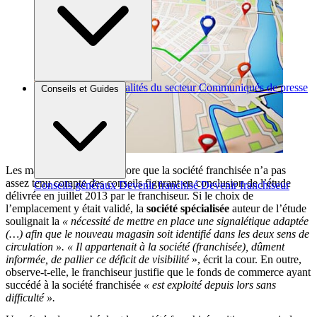
Brèves et actus
Actualités du secteur
Communiqués de presse
Conseils et Guides
Interviews
Les magistrats relèvent encore que la société franchisée n’a pas
assez tenu compte des conseils figurant en conclusion de l’étude
Conseils généraux
Devenir franchisé
Devenir franchiseur
délivrée en juillet 2013 par le franchiseur. Si le choix de
l’emplacement y était validé, la
société spécialisée
auteur de l’étude
soulignait la
« nécessité de mettre en place une signalétique adaptée
(…) afin que le nouveau magasin soit identifié dans les deux sens de
circulation ».
« Il appartenait à la société (franchisée), dûment
informée, de pallier ce déficit de visibilité
», écrit la cour. En outre,
observe-t-elle, le franchiseur justifie que le fonds de commerce ayant
succédé à la société franchisée
« est exploité depuis lors sans
difficulté ».