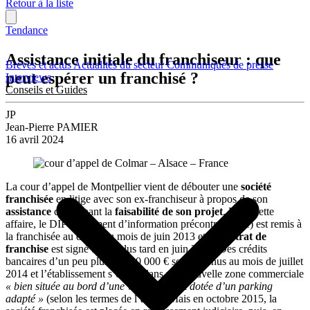
Retour à la liste
Tendance
Assistance initiale du franchiseur : que
Brèves et actus
Actualités du secteur
Communiqués de presse
peut espérer un franchisé ?
Interviews
Conseils et Guides
JP
Jean-Pierre PAMIER
16 avril 2024
La cour d’appel de Montpellier vient de débouter une
société
franchisée
en litige avec son ex-franchiseur à propos de son
assistance
concernant la
faisabilité de son projet
. Dans cette
affaire, le DIP (document d’information précontractuelle) est remis à
la franchisée au début du mois de juin 2013 et le
contrat de
franchise
est signé un an plus tard en juin 2014. Des crédits
bancaires d’un peu plus de 300 000 € sont obtenus au mois de juillet
2014 et l’établissement s’ouvre dans une nouvelle zone commerciale
« bien située au bord d’une voie rapide et dotée d’un parking
adapté »
(selon les termes de l’arrêt). Mais en octobre 2015, la