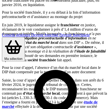
société franchisée est placée en redressement judiciaire, puis, en
janvier 2016, en liquidation.
Pour la société franchisée, il y a eu défaut à la fois d’information
précontractuelle et d’assistance au montage du projet
En juin 2019, le liquidateur assigne le
franchiseur
en justice,
réclamant de le voir condamner à près d’1,4 million d’euros de
dommages et intérêts. Motifs invoqués : le franchiseur
« n’a pas
Conseils généraux
Devenir franchisé
Devenir franchiseur
respecté son
obligation précontractuelle d’information
en ne
délivrant pas d’
état du marché local
dans son DIP »
. De même, il
n’a
« pas respecté son obligation contractuelle
d’assistance
»,
notamment «
au montage et à la réalisation de
l’étude de faisabilité
du projet ».
Débouté de ses demandes en première instance, le
Ma sélection
liquidateur de la
société franchisée
fait appel.
Pour la cour d’appel, l’absence d’un état du marché local dans le
DIP était compensée par la transmission d’un autre document
Saisie, la cour d’appel de Montpellier confirme dans son arrêt du 6
février 2024, le jugement du tribunal de commerce. Certes,
reconnaissent les magistrats, le DIP transmis par le franchiseur ne
contenait pas
d’état du marché local
, contrairement à que prévoit la
loi (articles L.330-3-1 et R 330-1 du code de commerce). Mais
l’enseigne a fourni en juillet 2013 à la franchisée une
étude de
marché
effectuée à la demande du franchiseur par une société