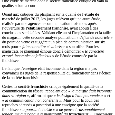
Une étude de marché dont la société franchisée critique en vain la
qualité, selon la cour
Quant aux critiques du plaignant sur la qualité de l’
étude de
marché
de juillet 2013, les juges relèvent qu’une autre étude,
réalisée par une agence de communication trois mois après
l’ouverture de
l’établissement franchisé
, avait abouti à des
conclusions semblables. Validant elle aussi l’implantation et la taille
du magasin, cette seconde analyse pointait un
« déficit de notoriété »
du point de vente et suggérait un plan de communication sur six
mois pour «
faire connaître et valoriser »
son offre. Pour les
magistrats, le plaignant échoue donc à démontrer
« le caractère
erroné, incomplet et fallacieux »
de l’étude contestée par la
franchisée.
Le fait que l’enseigne était inconnue dans la région n’a pas
convaincu les juges de la responsabilité du franchiseur dans l’échec
de la société franchisée
Certes, la
société franchisée
critique également la qualité de la
communication du réseau, rappelant que
« la marque était inconnue
dans sa région
», affirmant que
« le design n’était pas vendeur »
et
« la communication non cohérente ».
Mais pour la cour, ces
reproches adressés a posteriori à une enseigne que la société
franchisée
« a pourtant choisie » « ne peuvent raisonnablement
fonder une quelconque responsabilité du
franchiseur
».
Franchiseur