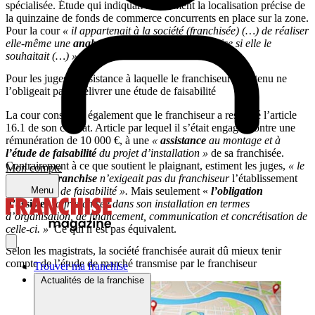
spécialisée. Étude qui indiquait notamment la localisation précise de
la quinzaine de fonds de commerce concurrents en place sur la zone.
Pour la cour
« il appartenait à la société (franchisée) (…) de réaliser
elle-même une
analyse d’implantation
plus précise si elle le
souhaitait (…) »
Pour les juges, l’assistance à laquelle le franchiseur était tenu ne
l’obligeait pas à délivrer une étude de faisabilité
La cour considère également que le franchiseur a respecté l’article
16.1 de son contrat. Article par lequel il s’était engagé, contre une
rémunération de 10 000 €, à une
«
assistance
au montage et à
l’étude de faisabilité
du projet d’installation »
de sa franchisée.
Contrairement à ce que soutient le plaignant, estiment les juges,
« le
Mon compte
contrat de franchise
n’exigeait pas du franchiseur
l’établissement
d’une étude de faisabilité ».
Mais seulement «
l’obligation
Menu
d’assister
la franchisée dans son installation en termes
d’organisation, de financement, communication et concrétisation de
celle-ci. »
Ce qui n’est pas équivalent.
Selon les magistrats, la société franchisée aurait dû mieux tenir
compte de l’étude de marché transmise par le franchiseur
Trouver ma franchise
Actualités de la franchise