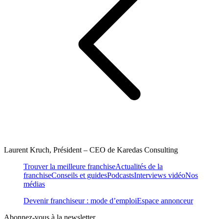
Laurent Kruch, Président – CEO de Karedas Consulting
Trouver la meilleure franchise
Actualités de la
franchise
Conseils et guides
Podcasts
Interviews vidéo
Nos
médias
Devenir franchiseur : mode d’emploi
Espace annonceur
Abonnez-vous à la newsletter