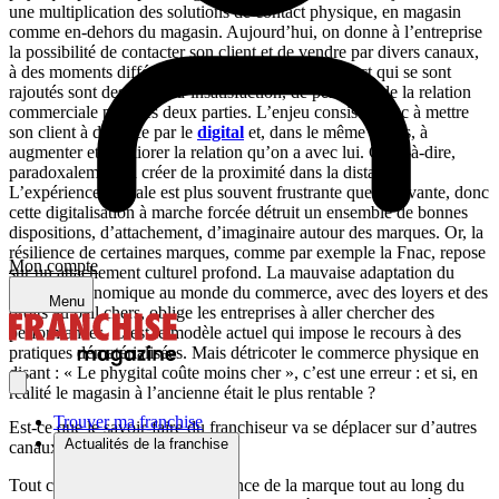
une multiplication des solutions de contact physique, en magasin
comme en-dehors du magasin. Aujourd’hui, on donne à l’entreprise
la possibilité de contacter son client et de vendre par divers canaux,
à des moments différents. Mais les points de contact qui se sont
rajoutés sont des points d’insatisfaction, de pénibilité de la relation
commerciale pour les deux parties. L’enjeu consiste donc à mettre
son client à distance par le
digital
et, dans le même temps, à
augmenter et améliorer la relation qu’on a avec lui. C’est-à-dire,
paradoxalement, à créer de la proximité dans la distance.
L’expérience digitale est plus souvent frustrante que motivante, donc
cette digitalisation à marche forcée détruit un ensemble de bonnes
dispositions, d’attachement, d’imaginaire autour des marques. Or, la
résilience de certaines marques, comme par exemple la Fnac, repose
Mon compte
sur un attachement culturel profond. La mauvaise adaptation du
système économique au monde du commerce, avec des loyers et des
Menu
droits au bail chers, oblige les entreprises à aller chercher des
performances. C’est le modèle actuel qui impose le recours à des
pratiques dématérialisées. Mais détricoter le commerce physique en
disant : « Le phygital coûte moins cher », c’est une erreur : et si, en
réalité le magasin à l’ancienne était le plus rentable ?
Trouver ma franchise
Est-ce que le savoir-faire du franchiseur va se déplacer sur d’autres
Actualités de la franchise
canaux ?
Tout ce qui va renforcer la présence de la marque tout au long du