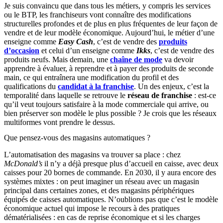
Je suis convaincu que dans tous les métiers, y compris les services
ou le BTP, les franchiseurs vont connaître des modifications
structurelles profondes et de plus en plus fréquentes de leur façon de
vendre et de leur modèle économique. Aujourd’hui, le métier d’une
enseigne comme
Easy Cash
, c’est de vendre des
produits
d’occasion
et celui d’un enseigne comme
Ikks
, c’est de vendre des
produits neufs. Mais demain, une
chaîne de mode
va devoir
apprendre à évaluer, à reprendre et à payer des produits de seconde
main, ce qui entraînera une modification du profil et des
qualifications du
candidat à la franchise
. Un des enjeux, c’est la
temporalité dans laquelle se retrouve le
réseau de franchise
: est-ce
qu’il veut toujours satisfaire à la mode commerciale qui arrive, ou
bien préserver son modèle le plus possible ? Je crois que les réseaux
multiformes vont prendre le dessus.
Que pensez-vous des magasins automatiques ?
L’automatisation des magasins va trouver sa place : chez
McDonald’s
il n’y a déjà presque plus d’accueil en caisse, avec deux
caisses pour 20 bornes de commande. En 2030, il y aura encore des
systèmes mixtes : on peut imaginer un réseau avec un magasin
principal dans certaines zones, et des magasins périphériques
équipés de caisses automatiques. N’oublions pas que c’est le modèle
économique actuel qui impose le recours à des pratiques
dématérialisées : en cas de reprise économique et si les charges