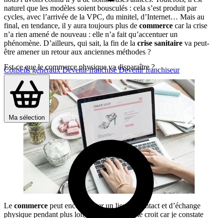
naturel que les modèles soient bousculés : cela s’est produit par
cycles, avec l’arrivée de la VPC, du minitel, d’Internet… Mais au
final, en tendance, il y aura toujours plus de
commerce
car la crise
n’a rien amené de nouveau : elle n’a fait qu’accentuer un
phénomène. D’ailleurs, qui sait, la fin de la
crise sanitaire
va peut-
être amener un retour aux anciennes méthodes ?
Est-ce que le commerce physique va disparaître ?
Conseils généraux
Devenir franchisé
Devenir franchiseur
Ma sélection
Le
commerce
peut encore rester un lieu de contact et d’échange
physique pendant plus longtemps qu’on ne le croit car je constate