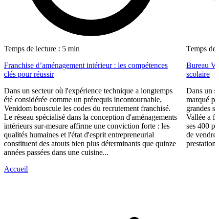
Temps de lecture : 5 min
Temps de l
Franchise d’aménagement intérieur : les compétences
Bureau Val
clés pour réussir
scolaire
Dans un secteur où l'expérience technique a longtemps
Dans un se
été considérée comme un prérequis incontournable,
marqué par
Venidom bouscule les codes du recrutement franchisé.
grandes su
Le réseau spécialisé dans la conception d'aménagements
Vallée a fa
intérieurs sur-mesure affirme une conviction forte : les
ses 400 po
qualités humaines et l'état d'esprit entrepreneurial
de vendre 
constituent des atouts bien plus déterminants que quinze
prestations
années passées dans une cuisine...
Accueil