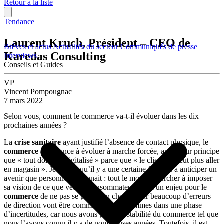
Retour à la liste
Tendance
Laurent Kruch, Président – CEO de
Brèves et actus
Actualités du secteur
Communiqués de presse
Karedas Consulting
Interviews
Conseils et Guides
VP
Vincent Pompougnac
7 mars 2022
Selon vous, comment le commerce va-t-il évoluer dans les dix
prochaines années ?
La
crise sanitaire
ayant justifié l’absence de contact physique, le
commerce
a tendance à évoluer à marche forcée, avec pour principe
que « tout doit être digitalisé » parce que « le client ne veut plus aller
en magasin ». Je trouve qu’il y a une certaine frénésie à anticiper un
avenir que personne ne connait : tout le monde chercher à imposer
sa vision de ce que veut le consommateur. Il y a un enjeu pour le
commerce
de ne pas se perdre en chemin, car beaucoup d’erreurs
de direction vont être commises : nous sommes dans une phase
d’incertitudes, car nous avons perdu la stabilité du commerce tel que
nous l’avons connu il y a de nombreuses années. Toutefois, il est