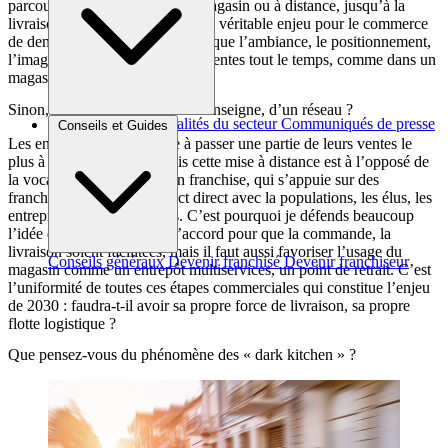
parcours client, que ce soit en magasin ou à distance, jusqu’à la
livraison à domicile, constitue un véritable enjeu pour le commerce
de demain : comment faire pour que l’ambiance, le positionnement,
l’image de l’enseigne soient présentes tout le temps, comme dans un
magasin ?
Sinon, quel sera l’apport d’une enseigne, d’un réseau ?
Brèves et actus
Actualités du secteur
Communiqués de presse
Conseils et Guides
Interviews
Les enseignes ont tendance à passer une partie de leurs ventes le
plus à distance possible mais cette mise à distance est à l’opposé de
la vocation du commerce en franchise, qui s’appuie sur des
franchisés locaux, en contact direct avec la populations, les élus, les
entreprises, les associations. C’est pourquoi je défends beaucoup
l’idée de click & collect : d’accord pour que la commande, la
livraison soient facilitées, mais il faut aussi favoriser l’usage du
Conseils généraux
Devenir franchisé
Devenir franchiseur
magasin comme un entrepôt multiservices, un point de retrait. C’est
l’uniformité de toutes ces étapes commerciales qui constitue l’enjeu
de 2030 : faudra-t-il avoir sa propre force de livraison, sa propre
flotte logistique ?
Que pensez-vous du phénomène des « dark kitchen » ?