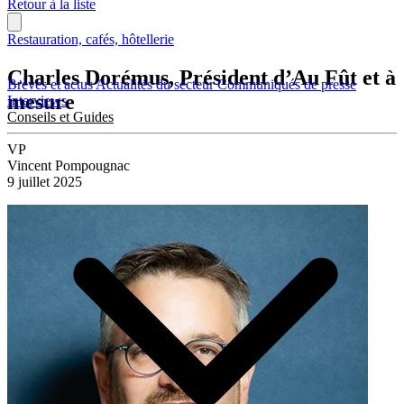
Retour à la liste
Restauration, cafés, hôtellerie
Charles Dorémus, Président d’Au Fût et à
Brèves et actus
Actualités du secteur
Communiqués de presse
mesure
Interviews
Conseils et Guides
VP
Vincent Pompougnac
9 juillet 2025