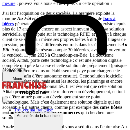
mesure
: pouvez-vous nous en dire plus sur cette opération ?
J’ai fait l’acquisition de deux sociétés. La première exploite la
marque
Au Fût et à mesure
et développe un réseau de
bars à
bières
générateur de convivialité. Même si l’entreprise existe depuis
plus de 17 ans, elle a encore un aspect innovant grâce à sa solution
servicielle, qui s’appuie sur la technologie RFID et permet à chaque
client de se servir lui-même ses propres bières à différents tirages de
pression, positionnés à différents endroits dans les établissements
Au
Fût
. Aujourd’hui, le réseau compte 30 bièreries, avec une ouverture
le vendredi 11 juin 2025 à Chanteloup-en-Brie. La deuxième
société, Alttab, porte cette technologie : c’est une solution digitale
complète qui gère la caisse et cette solution de prépaiement (puisque
Mon compte
le client qui rentre dans un établissement paye pour charger cette
carte RFID afin d’être autonome ensuite). Cette solution logicielle
Menu
permet de gérer cela, mais aussi les stocks, les plannings et encore
beaucoup d’autres fonctionnalités. Il est évident que cette solution
Alttab permet à l’enseigne de renforcer son développement, en tout
cas d’être armée pour son développement sur ce point
technologique. Mais c’est également une solution digitale qui est
accessible à d’autres clients, comme par exemple des
cafés-hôtels-
Trouver ma franchise
restaurants
et même d’autres
commerces
qui cherchent une
Actualités de la franchise
solution de caisse.
Au-delà du concept, qu’est-ce qui vous a séduit dans l’entreprise Au