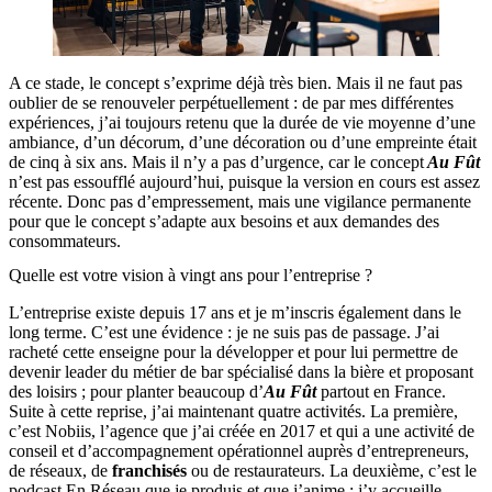
A ce stade, le concept s’exprime déjà très bien. Mais il ne faut pas
oublier de se renouveler perpétuellement : de par mes différentes
expériences, j’ai toujours retenu que la durée de vie moyenne d’une
ambiance, d’un décorum, d’une décoration ou d’une empreinte était
de cinq à six ans. Mais il n’y a pas d’urgence, car le concept
Au Fût
n’est pas essoufflé aujourd’hui, puisque la version en cours est assez
récente. Donc pas d’empressement, mais une vigilance permanente
pour que le concept s’adapte aux besoins et aux demandes des
consommateurs.
Quelle est votre vision à vingt ans pour l’entreprise ?
L’entreprise existe depuis 17 ans et je m’inscris également dans le
long terme. C’est une évidence : je ne suis pas de passage. J’ai
racheté cette enseigne pour la développer et pour lui permettre de
devenir leader du métier de bar spécialisé dans la bière et proposant
des loisirs ; pour planter beaucoup d’
Au Fût
partout en France.
Suite à cette reprise, j’ai maintenant quatre activités. La première,
c’est Nobiis, l’agence que j’ai créée en 2017 et qui a une activité de
conseil et d’accompagnement opérationnel auprès d’entrepreneurs,
de réseaux, de
franchisés
ou de restaurateurs. La deuxième, c’est le
podcast En Réseau que je produis et que j’anime : j’y accueille