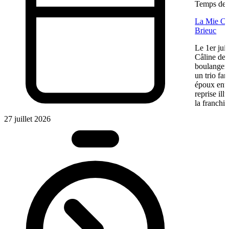
Temps de l
La Mie Câl
Brieuc
Le 1er jui
Câline de 
boulangeri
un trio fa
époux entre
reprise ill
la franchis
27 juillet 2026