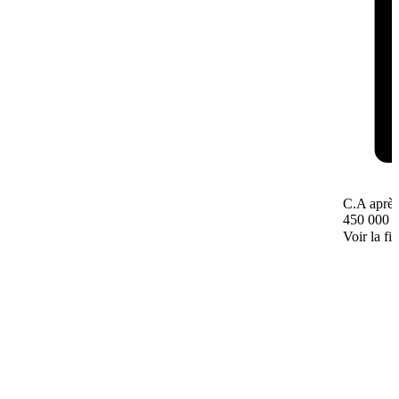
C.A après
450 000 
Voir la fi