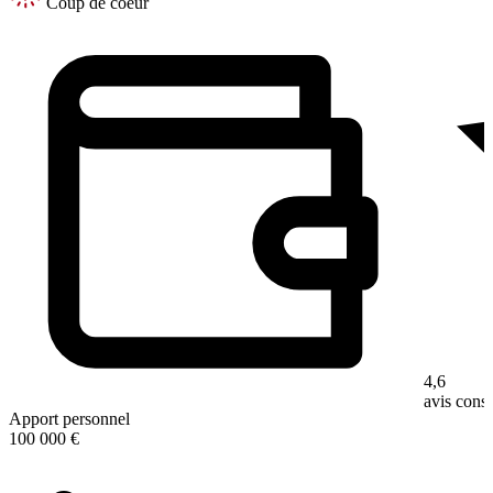
Coup de coeur
4,6
avis con
Apport personnel
100 000 €