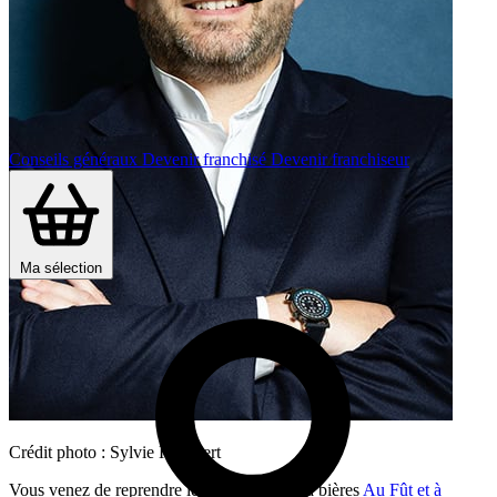
Conseils généraux
Devenir franchisé
Devenir franchiseur
Ma sélection
Crédit photo : Sylvie Humbert
Vous venez de reprendre le réseau de bars à bières
Au Fût et à