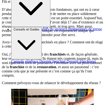
Fût et à mesure ?
D’abord, ma rencontre avec les trois fondateurs, qui ont eu à cœur
pendant plus de 17 ans de créer et de mettre en place solidement
cette enseigne et sa notoriété, qui est un point essentiel. Aujourd’hui,
je considère que c’est une force d’avoir déjà 17 ans d’existence et un
réseau en place qui n’est ni trop petit, ni trop gros. Mais aussi,
Brèves et actus
Actualités du secteur
Communiqués de presse
Conseils et Guides
évidemment, cette solution unique, cet expérienciel unique qui
Interviews
permet au client de ne pas attendre pour être servi.
Avez-vous rencontré les franchisés en place ? Comment ont-ils réagi
à cette annonce ?
Oui, j’ai déjà rencontré déjà des
franchisés
et, de façon générale,
leur ressenti est très positif. Ils étaient très contents jusque-là, mais ils
Conseils généraux
Devenir franchisé
Devenir franchiseur
sont également ravis de poursuivre l’aventure avec un professionnel
de la
franchise
et de la
restauration
, et aussi un passionné : c’est
comme cela que je me présente et c’est comme ça qu’ils l’ont
compris.
Comment prévoyez-vous de relancer le développement du réseau ?