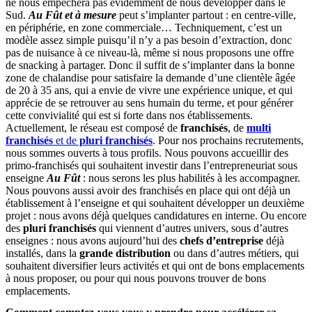
ne nous empêchera pas évidemment de nous développer dans le
Sud.
Au Fût et à mesure
peut s’implanter partout : en centre-ville,
en périphérie, en zone commerciale… Techniquement, c’est un
modèle assez simple puisqu’il n’y a pas besoin d’extraction, donc
pas de nuisance à ce niveau-là, même si nous proposons une offre
de snacking à partager. Donc il suffit de s’implanter dans la bonne
zone de chalandise pour satisfaire la demande d’une clientèle âgée
de 20 à 35 ans, qui a envie de vivre une expérience unique, et qui
apprécie de se retrouver au sens humain du terme, et pour générer
cette convivialité qui est si forte dans nos établissements.
Actuellement, le réseau est composé de
franchisés
, de
multi
franchisés
et de
pluri franchisés
. Pour nos prochains recrutements,
nous sommes ouverts à tous profils. Nous pouvons accueillir des
primo-franchisés qui souhaitent investir dans l’entrepreneuriat sous
enseigne
Au Fût
: nous serons les plus habilités à les accompagner.
Nous pouvons aussi avoir des franchisés en place qui ont déjà un
établissement à l’enseigne et qui souhaitent développer un deuxième
projet : nous avons déjà quelques candidatures en interne. Ou encore
des
pluri franchisés
qui viennent d’autres univers, sous d’autres
enseignes : nous avons aujourd’hui des
chefs d’entreprise
déjà
installés, dans la
grande distribution
ou dans d’autres métiers, qui
souhaitent diversifier leurs activités et qui ont de bons emplacements
à nous proposer, ou pour qui nous pouvons trouver de bons
emplacements.