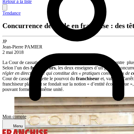
Retour à la liste
Tendance
Concurrence déloyale en franchise : des tê
JP
Jean-Pierre PAMIER
2 mai 2018
La Cour de cassation a tranché, le 14 février 2018, un litige entre pl
Selon l’un des
franchiseurs
, les deux enseignes d’un groupe concurr
régler en direct». « Ce qui constitue des « pratiques constitutives de
c
Cour de cassation rejette le pourvoi du
franchiseur
et, validant l’arrê
franchiseur plaignant se fondait sur la notion « d’entité économique 
pouvant former une même unité.
Mon compte
Menu