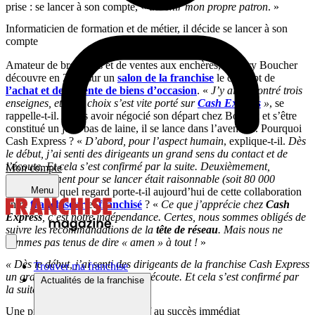
prise : se lancer à son compte, «
devenir mon propre patron
. »
Informaticien de formation et de métier, il décide se lancer à son
compte
Amateur de brocantes et de ventes aux enchères, Thierry Boucher
découvre en 2011 sur un
salon de la franchise
le concept de
l’achat et de la vente de biens d’occasion
. «
J’y ai rencontré trois
enseignes, et mon choix s’est vite porté sur
Cash Express
»
, se
rappelle-t-il. Après avoir négocié son départ chez Bopack et s’être
constitué un jolie bas de laine, il se lance dans l’aventure. Pourquoi
Cash Express ? «
D’abord, pour l’aspect humain
, explique-t-il.
Dès
le début, j’ai senti des dirigeants un grand sens du contact et de
l’écoute. Et cela s’est confirmé par la suite. Deuxièmement,
Mon compte
l’investissement pour se lancer était raisonnable (soit 80 000
Menu
euros).
» Et quel regard porte-t-il aujourd’hui de cette collaboration
entre
franchiseur
et
franchisé
? «
Ce que j’apprécie chez
Cash
Express
, c’est notre indépendance. Certes, nous sommes obligés de
suivre les recommandations de la
tête de réseau
. Mais nous ne
sommes pas tenus de dire « amen » à tout !
»
« Dès le début, j’ai senti des dirigeants de la franchise Cash Express
Trouver ma franchise
un grand sens du contact et de l’écoute. Et cela s’est confirmé par
Actualités de la franchise
la suite. »
Une première ouverture à Elbeuf au succès immédiat