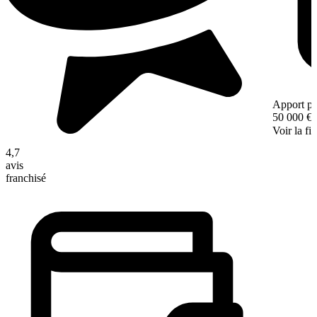
Apport pe
50 000 €
Voir la fi
4,7
avis
franchisé