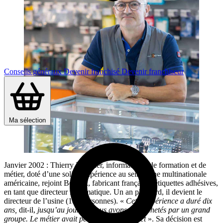
Conseils généraux
Devenir franchisé
Devenir franchiseur
Ma sélection
Janvier 2002 : Thierry Boucher, informaticien de formation et de
métier, doté d’une solide expérience au sein d’une multinationale
américaine, rejoint Bopack, fabricant français d’étiquettes adhésives,
en tant que directeur informatique. Un an plus tard, il devient le
directeur de l’usine (180 personnes). «
Cette expérience a duré dix
ans,
dit-il,
jusqu’au jour où nous avons été rachetés par un grand
groupe. Le métier avait perdu tout son intérêt
». Sa décision est