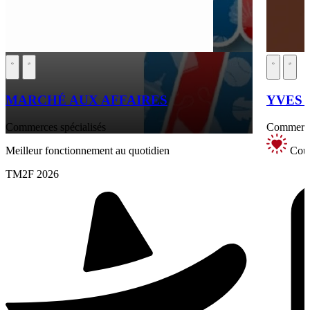
MARCHÉ AUX AFFAIRES
YVES T
Commerces spécialisés
Commerce 
Meilleur fonctionnement au quotidien
Coup
TM2F 2026