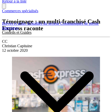
Retour à la liste
Commerces spécialisés
Témoignage : un multi-franchisé Cash
Brèves et actus
Actualités du secteur
Communiqués de presse
Express raconte
Interviews
Conseils et Guides
CC
Christian Capitaine
12 octobre 2020