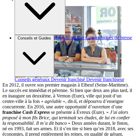
Brèves et actus
Actualités du secteur
Communiqués de presse
Conseils et Guides
Interviews
Conseils généraux
Devenir franchisé
Devenir franchiseur
En 2012, il ouvre son premier magasin à Elbeuf (Seine-Maritime).
Le succès est immédiat et pérenne. Si bien que deux ans plus tard, il
en inaugure un deuxième, à Vernon (Eure), ville qui jouit d’un
centre-ville à la fois «
agréable
», dit-il, et dépourvu d’enseigne
concurrente. En 2016, une autre opportunité d’ouverture d’une
franchise
Cash Express
se présente à Évreux (Eure). «
J’ai alors
proposé à mon fils Brice, qui terminait ses études, de lui en confier
la responsabilité. Il m’a dit banco
» Deux années durant, le fiston,
né en 1993, fait ses armes. Et il s’en tire si bien qu’en 2018, avec ses
économies, il prend entièrement les reines, en qualité de gérant,