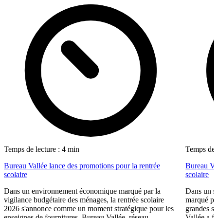
Temps de lecture : 4 min
Temps de l
Bureau Vallée lance des promotions pour la rentrée
Bureau Val
scolaire
scolaire
Dans un environnement économique marqué par la
Dans un se
vigilance budgétaire des ménages, la rentrée scolaire
marqué par
2026 s'annonce comme un moment stratégique pour les
grandes su
enseignes de fournitures. Bureau Vallée, réseau
Vallée a fa