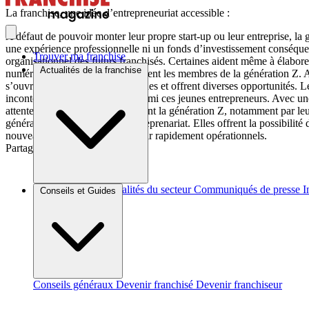
La franchise, une idée d’entrepreneuriat accessible :
A défaut de pouvoir monter leur propre start-up ou leur entreprise, la 
une expérience professionnelle ni un fonds d’investissement conséque
Trouver ma franchise
organisationnel des futurs franchisés. Certaines aident même à élabore
Actualités de la franchise
numériques attirent particulièrement les membres de la génération Z. A
s’ouvrent à de nombreux domaines et offrent diverses opportunités. Le
incontestablement populaires parmi ces jeunes entrepreneurs. Avec une 
attentes du marché. Elles séduisent la génération Z, notamment par leu
générations d’allier utilité et entreprenariat. Elles offrent la possibi
nouveaux entrepreneurs à devenir rapidement opérationnels.
Partager sur :
Brèves et actus
Actualités du secteur
Communiqués de presse
I
Conseils et Guides
Conseils généraux
Devenir franchisé
Devenir franchiseur