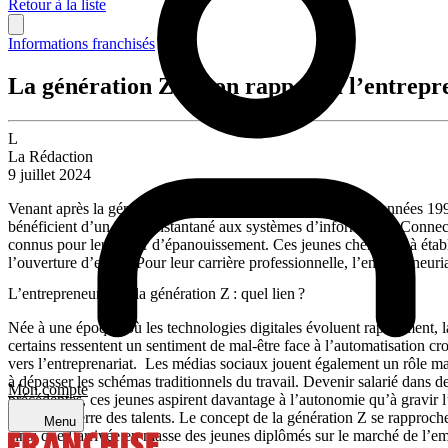
Retour à la liste
Informations franchisés
La génération Z et son rapport à l’entrepr
L
La Rédaction
9 juillet 2024
Venant après la génération Y, la génération Z, née entre les années 19
bénéficient d’un accès instantané aux systèmes d’information. Connect
connus pour leur désir d’épanouissement. Ces jeunes cherchent à établir 
l’ouverture d’esprit. Pour leur carrière professionnelle, l’entrepreneur
L’entrepreneuriat et la génération Z : quel lien ?
Née à une époque où les technologies digitales évoluent rapidement, la
certains ressentent un sentiment de mal-être face à l’automatisation cro
vers l’entreprenariat. Les médias sociaux jouent également un rôle ma
à dépasser les schémas traditionnels du travail. Devenir salarié dans d
Mon compte
précédentes, ces jeunes aspirent davantage à l’autonomie qu’à gravir l
éviter la guerre des talents. Le concept de la génération Z se rapproc
Menu
ainsi que l’arrivée en masse des jeunes diplômés sur le marché de l’e