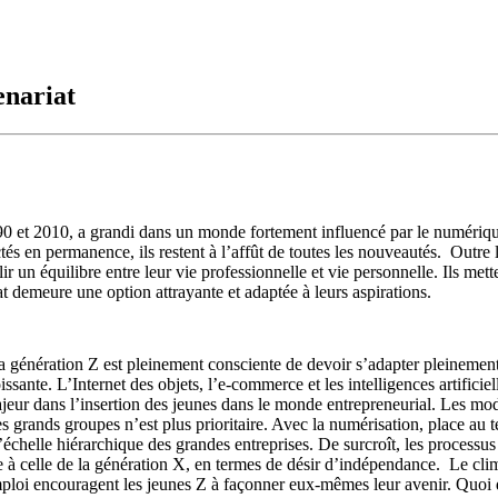
enariat
90 et 2010, a grandi dans un monde fortement influencé par le numérique 
és en permanence, ils restent à l’affût de toutes les nouveautés. Outre
un équilibre entre leur vie professionnelle et vie personnelle. Ils metten
iat demeure une option attrayante et adaptée à leurs aspirations.
 génération Z est pleinement consciente de devoir s’adapter pleinement à
issante. L’Internet des objets, l’e-commerce et les intelligences artific
jeur dans l’insertion des jeunes dans le monde entrepreneurial. Les mod
es grands groupes n’est plus prioritaire. Avec la numérisation, place au t
’échelle hiérarchique des grandes entreprises. De surcroît, les processu
he à celle de la génération X, en termes de désir d’indépendance. Le cl
mploi encouragent les jeunes Z à façonner eux-mêmes leur avenir. Quoi 