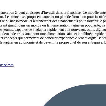
génération Z peut envisager d’investir dans la franchise. Ce modèle entr
nt. Les franchises proposent souvent un plan de formation pour insuffle
r le business-model et à rechercher des financements pour soutenir le p
yant grandi dans un monde où la numérisation gagne en popularité, ils s
s jeunes, capables de s’adapter rapidement aux nouveaux outils digitaux
demande croissante pour une alimentation saine et équilibrée, rapide et 
rs concepts qui permettent de concilier expérience-client et digitalisati
lité de gagner en autonomie et de devenir le propre chef de son entrepris
nterviews