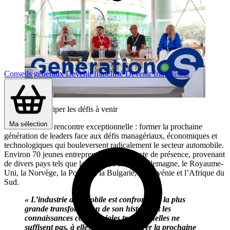
Conseils généraux
Devenir franchisé
Devenir franchiseur
Former et anticiper les défis à venir
Ma sélection
Le but de cette rencontre exceptionnelle : former la prochaine
génération de leaders face aux défis managériaux, économiques et
technologiques qui bouleversent radicalement le secteur automobile.
Environ 70 jeunes entrepreneurs ont fait acte de présence, provenant
de divers pays tels que la France, l’Italie, l’Allemagne, le Royaume-
Uni, la Norvège, la Pologne, la Bulgarie, la Slovénie et l’Afrique du
Sud.
« L’industrie automobile est confrontée à la plus
grande transformation de son histoire, et les
connaissances commerciales traditionnelles ne
suffisent pas, à elles seules, à préparer la prochaine