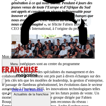
génération à ce qui nous attend. Pendant 4 jours des
jeunes venus de toute l’Europe et d’Afrique du Sud
ont appris et construit un réseau indispensable pour
innover et diriger leurs entreprises. Les échanges que
nous avons vus se créer étaient au-delà de ce que
nous avions imaginé »,
se félicite Fabien Bouquet,
CEO Point S International, à l’origine du projet.
Mon compte
Des sujets stratégiques sont au centre du programme
Menu
Du 1er au 4 septembre, des spécialistes du management et des
collaborateurs de l’industrie ont pris part à divers échanges sur des
sujets clés tels que les modèles de leadership, la gestion d’entreprise,
le passage de flambeau générationnel, les évolutions dans le secteur
automobile à l’horizon 2035, les innovations technologiques telles
Trouver ma franchise
que les pneus intelligents ou encore les futurs points de vente. Un
Actualités de la franchise
moment fort a été la discussion de groupe dirigée par Fabien
Bouquet, réunissant des intervenants reconnus du réseau :
Emmanuel Chouquet pour la France, Andre Sandner pour