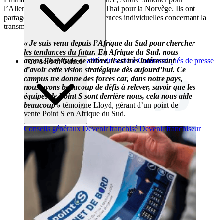
l’Allemagne et Hege Sagvolden Thai pour la Norvège. Ils ont
partagé ouvertement leurs expériences individuelles concernant la
transmission d’entreprises.
« Je suis venu depuis l’Afrique du Sud pour chercher
les tendances du futur. En Afrique du Sud, nous
avons l’habitude de suivre, il est très intéressant
Brèves et actus
Actualités du secteur
Communiqués de presse
Conseils et Guides
d’avoir cette vision stratégique dès aujourd’hui. Ce
Interviews
campus me donne des forces car, dans notre pays,
nous avons beaucoup de défis à relever, savoir que les
équipes de Point S sont derrière nous, cela nous aide
beaucoup »
témoigne Lloyd, gérant d’un point de
vente Point S en Afrique du Sud.
Conseils généraux
Devenir franchisé
Devenir franchiseur