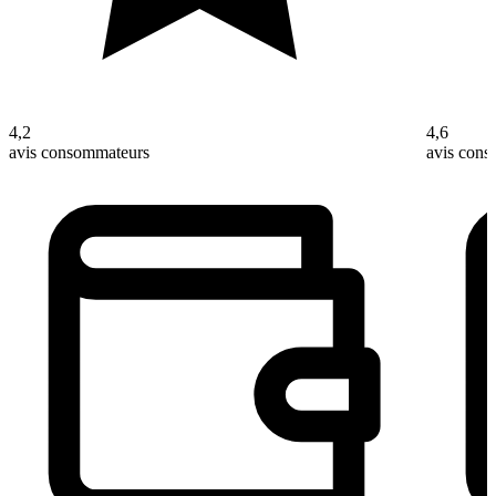
4,2
4,6
avis consommateurs
avis con