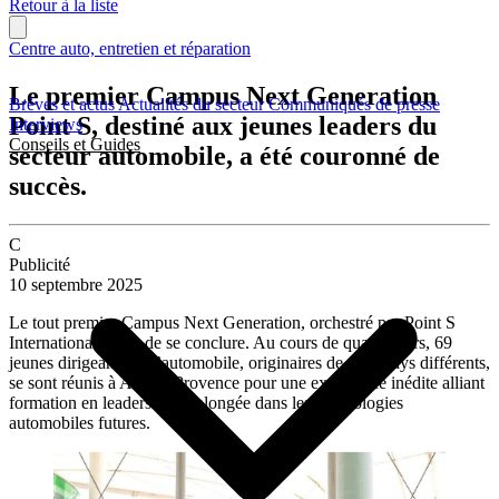
Retour à la liste
Centre auto, entretien et réparation
Le premier Campus Next Generation
Brèves et actus
Actualités du secteur
Communiqués de presse
Point S, destiné aux jeunes leaders du
Interviews
Conseils et Guides
secteur automobile, a été couronné de
succès.
C
Publicité
10 septembre 2025
Le tout premier Campus Next Generation, orchestré par Point S
International, vient de se conclure. Au cours de quatre jours, 69
jeunes dirigeants de l’automobile, originaires de neuf pays différents,
se sont réunis à Aix-en-Provence pour une expérience inédite alliant
formation en leadership et plongée dans les technologies
automobiles futures.