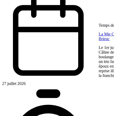
Temps de l
La Mie Câl
Brieuc
Le 1er jui
Câline de 
boulangeri
un trio fa
époux entre
reprise ill
la franchis
27 juillet 2026