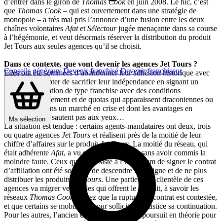
d’entrer dans le giron de
Thomas Cook
en juin 2008. Le hic, c’est
que
Thomas Cook
– qui est ouvertement dans une stratégie de
monopole – a très mal pris l’annonce d’une fusion entre les deux
chaînes volontaires
Afat
et
Sélectour
jugée menaçante dans sa course
à l’hégémonie, et veut désormais réserver la distribution du produit
Jet Tours aux seules agences qu’il se choisit.
Dans ce contexte, que vont devenir les agences Jet Tours ?
Conseils généraux
Devenir franchisé
Devenir franchiseur
Elles ont été sommées d’abandonner leur adhésion historique avec
Afat
, et d’accepter de sacrifier leur indépendance en signant un
contrat d’affiliation de type franchise avec des conditions
d’approvisionnement et de quotas qui apparaissent draconiennes ou
irréalisables dans un marché en crise et dont les avantages en
contrepartie ne sautent pas aux yeux…
Ma sélection
La situation est tendue : certains agents-mandataires ont deux, trois
ou quatre agences
Jet Tours
et réalisent près de la moitié de leur
chiffre d’affaires sur le produit
Jet Tours
. La moitié du réseau, qui
était adhérente
Afat
, a vu son contrat rompu sans avoir commis la
moindre faute. Ceux qui ont résisté à l’ultimatum de signer le contrat
d’affiliation ont été sommés de descendre l’enseigne et de ne plus
distribuer les produits
Jet Tours
. Une partie de la clientèle de ces
agences va migrer vers celles qui offrent le produit, à savoir les
réseaux
Thomas Cook
. Notez que la rupture du contrat est contestée,
et que certains se mobilisent pour solliciter en justice sa continuation.
Pour les autres, l’ancien contrat
Jet Tours
se poursuit en théorie pour