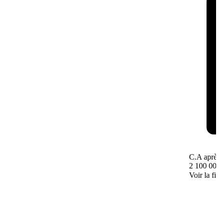
C.A après
2 100 000
Voir la fi