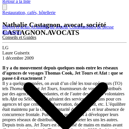
Retour à la liste
Restauration, cafés, hôtellerie
Nathalie Castagnon, avocat, société
Brèves et actus
Actualités du secteur
Communiqués de presse
CASTAGNON.AVOCATS
Interviews
Conseils et Guides
LG
Laure Guiserix
1 décembre 2009
Il y a du mouvement depuis quelques mois entre les réseaux
d’agences de voyages Thomas Cook, Jet Tours et Afat : que se
passe-t-il exactement ?
Il y a quelques années, on avait d’un côté les tour-opérateurs (TO)
tels
Thomas Cook
et
Jet Tours
, fournisseurs de voyages distribués
par des agences indépendantes, et de l’autre des chaînes volontaires
tels
Afat
ou
Sélectour
qui géraient des services communs pour ces
agences tel que centrale de réservation, de paiement, etc. L’équilibre
était maintenu par la complémentarité des acteurs et leur absence de
concurrence frontale. Puis les TO se sont mis à développer leurs
propres réseaux de distribution et à se racheter les uns les autres.
Depuis trois ans,
Jet Tours
est ainsi passé de mains en mains avant