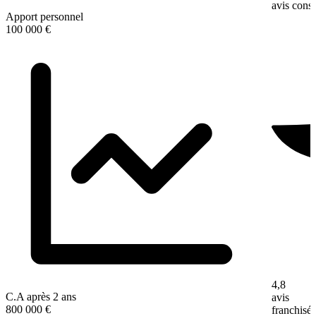
avis con
Apport personnel
100 000 €
4,8
C.A après 2 ans
avis
800 000 €
franchisé