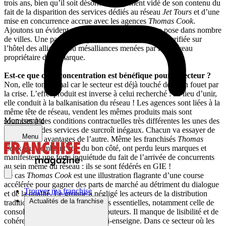
trois ans, bien qu’il soit désormais largement vidé de son contenu du
fait de la disparition des services dédiés au réseau
Jet Tours
et d’une
mise en concurrence accrue avec les agences
Thomas Cook
.
Ajoutons un évident problème de doublons qui se pose dans nombre
de villes. Une partie des agences
Jet Tours
va être sacrifiée sur
l’hôtel des alliances ou mésalliances menées par le nouveau
propriétaire de la marque.
Est-ce que cette concentration est bénéfique pour le secteur ?
Non, elle tombe mal car le secteur est déjà touché de plein fouet par
la crise. L’effet produit est inverse à celui recherché : au lieu d’unir,
elle conduit à la balkanisation du réseau ! Les agences sont liées à la
même tête de réseau, vendent les mêmes produits mais sont
Mon compte
soumises à des conditions contractuelles très différentes les unes des
autres pour des services de surcroît inégaux. Chacun va essayer de
Menu
négocier les avantages de l’autre. Même les franchisés
Thomas
Cook
, qui semblent être du bon côté, ont perdu leurs marques et
manifestent une forte inquiétude du fait de l’arrivée de concurrents
au sein même du réseau : ils se sont fédérés en GIE !
Le cas
Thomas Cook
est une illustration flagrante d’une course
accélérée pour gagner des parts de marché au détriment du dialogue
Trouver ma franchise
et de la qualité. Le groupe a négligé les acteurs de la distribution
Actualités de la franchise
traditionnelle et a sauté des étapes essentielles, notamment celle de
consolider les services aux distributeurs. Il manque de lisibilité et de
cohérence dans sa politique multi-enseigne. Dans ce secteur où les