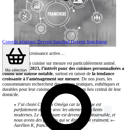
Conseils généraux
Devenir franchisé
Devenir franchiseur
Un marché en croissance active…
Le secteur de la cuisine sur mesure est particulièrement animé.
Entre 2020 et 2023, l’intérêt pour des cuisines personnalisées a
Ma sélection
connu une hausse notable
, surtout en raison de
la tendance
croissante à l’aménagement sur mesure
. De nos jours, les
consommateurs recherchent des options pratiques, esthétiques et
durables pour leur cuisine, qui est devenue un lieu central de leur
domicile.
«
J’ai choisi Cuisines Oméga car la marque est
parfaitement alignée avec les attentes des clients
modernes. Le sur-mesure est devenu incontournable, et
nous avons des produits qui se distinguent vraiment.
»
–
Aurélien K, franchisée à Paris.