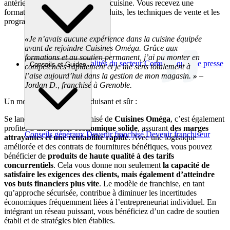
antérieure dans le domaine de la cuisine. Vous recevez une
formation exhaustive sur les produits, les techniques de vente et les
programmes de conception.
«
Je n’avais aucune expérience dans la cuisine équipée
avant de rejoindre Cuisines Oméga. Grâce aux
formations et au soutien permanent, j’ai pu monter en
Brèves et actus
Actualités du secteur
Communiqués de presse
Conseils et Guides
compétences rapidement et je me sens totalement à
Interviews
l’aise aujourd’hui dans la gestion de mon magasin.
»
–
Jordan D., franchisé à Grenoble.
Un modèle économique séduisant et sûr :
Se lancer en tant que franchisé de
Cuisines Oméga
, c’est également
profiter d’
un modèle économique solide
, assurant
des marges
Conseils généraux
Devenir franchisé
Devenir franchiseur
attrayantes et une rentabilité rapide
. Avec une logistique
améliorée et des contrats de fournitures bénéfiques, vous pouvez
bénéficier de
produits de haute qualité à des tarifs
concurrentiels
. Cela vous donne non seulement
la capacité de
satisfaire les exigences des clients, mais également d’atteindre
vos buts financiers plus vite
. Le modèle de franchise, en tant
qu’approche sécurisée, contribue à diminuer les incertitudes
économiques fréquemment liées à l’entrepreneuriat individuel. En
intégrant un réseau puissant, vous bénéficiez d’un cadre de soutien
établi et de stratégies bien établies.