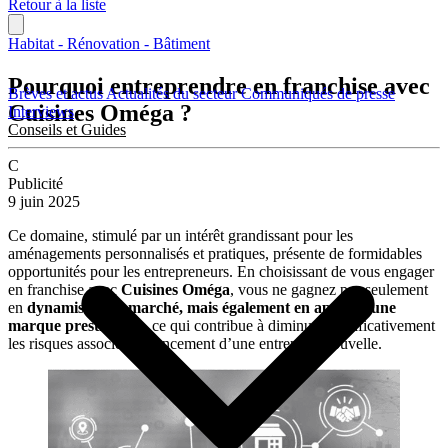
Retour à la liste
Habitat - Rénovation - Bâtiment
Pourquoi entreprendre en franchise avec
Brèves et actus
Actualités du secteur
Communiqués de presse
Cuisines Oméga ?
Interviews
Conseils et Guides
C
Publicité
9 juin 2025
Ce domaine, stimulé par un intérêt grandissant pour les
aménagements personnalisés et pratiques, présente de formidables
opportunités pour les entrepreneurs. En choisissant de vous engager
en franchise avec
Cuisines Oméga
, vous ne gagnez pas seulement
en
dynamisme de marché, mais également en appui d’une
marque prestigieuse
, ce qui contribue à diminuer significativement
les risques associés au lancement d’une entreprise nouvelle.