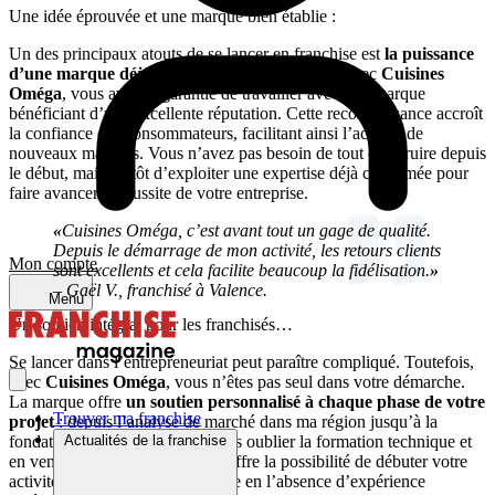
Une idée éprouvée et une marque bien établie :
Un des principaux atouts de se lancer en franchise est
la puissance
d’une marque déjà bien établie et reconnue
. Avec
Cuisines
Oméga
, vous avez la garantie de travailler avec une marque
bénéficiant d’une excellente réputation. Cette reconnaissance accroît
la confiance des consommateurs, facilitant ainsi l’accès à de
nouveaux marchés. Vous n’avez pas besoin de tout construire depuis
le début, mais plutôt d’exploiter une expertise déjà confirmée pour
faire avancer la réussite de votre entreprise.
«
Cuisines Oméga, c’est avant tout un gage de qualité.
Depuis le démarrage de mon activité, les retours clients
Mon compte
sont excellents et cela facilite beaucoup la fidélisation.
»
– Gaël V., franchisé à Valence.
Menu
Un soutien intégral pour les franchisés…
Se lancer dans l’entrepreneuriat peut paraître compliqué. Toutefois,
avec
Cuisines Oméga
, vous n’êtes pas seul dans votre démarche.
La marque offre
un soutien personnalisé à chaque phase de votre
Trouver ma franchise
projet
: depuis l’analyse de marché dans ma région jusqu’à la
fondation de mon entreprise, sans oublier la formation technique et
Actualités de la franchise
en vente. Cette formation vous offre la possibilité de débuter votre
activité en toute confiance, même en l’absence d’expérience