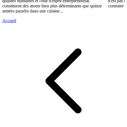
qualités humaines et l'état d'esprit entrepreneurial
n'est pas 
constituent des atouts bien plus déterminants que quinze
contraire d
années passées dans une cuisine...
Accueil