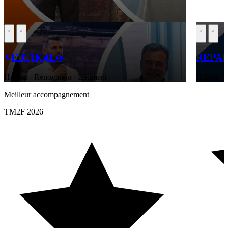
VERTIKAL®
REPAR
Habitat - Rénovation - Bâtiment
Habitat -
Meilleur accompagnement
TM2F 2026