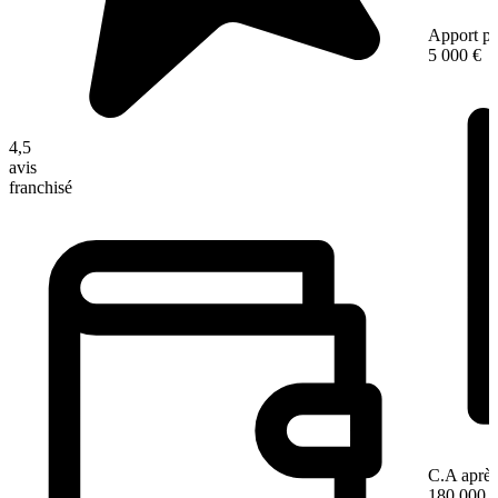
Apport pe
5 000 €
4,5
avis
franchisé
C.A après
180 000 