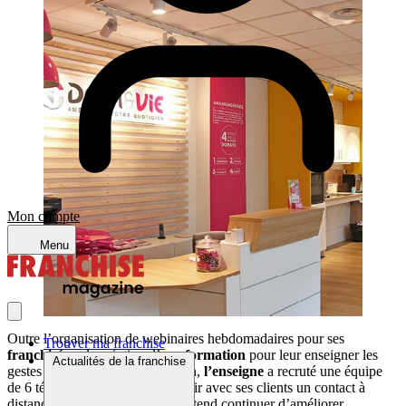
Mon compte
Menu
Outre l’organisation de webinaires hebdomadaires pour ses
Trouver ma franchise
franchisés
et la création d’une
formation
pour leur enseigner les
Actualités de la franchise
gestes barrières et la distanciation,
l’enseigne
a recruté une équipe
de 6 téléconseillers pour maintenir avec ses clients un contact à
distance. En 2021,
Dom&Vie
entend continuer d’améliorer