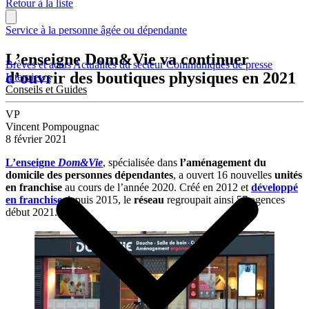
Retour à la liste
Service à la personne âgée ou dépendante
L’enseigne Dom&Vie va continuer
Brèves et actus
Actualités du secteur
Communiqués de presse
d’ouvrir des boutiques physiques en 2021
Interviews
Conseils et Guides
VP
Vincent Pompougnac
8 février 2021
L’enseigne
Dom&Vie
, spécialisée dans
l’aménagement du
domicile des personnes dépendantes
, a ouvert 16 nouvelles
unités
en franchise
au cours de l’année 2020. Créé en 2012 et
développé
en franchise
depuis 2015, le
réseau
regroupait ainsi 57 agences
début 2021.