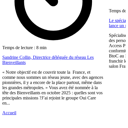
Temps de l
Le spécia
lance un n
Spécialis
des perso
Access Pro
Temps de lecture : 8 min
conformité
BtoC au Bt
Sandrine Collin, Directrice déléguée du réseau Les
franchir l
Bienveillants
salon Fran
« Notre objectif est de couvrir toute la France, et
comme nous sommes un réseau jeune, avec des agences
pionnières, il y a encore de la place partout, même dans
les grandes métropoles. » Vous avez été nommée à la
tête des Bienveillants en octobre 2025 : quelles sont vos
principales missions ?J’ai rejoint le groupe Oui Care
en...
Accueil