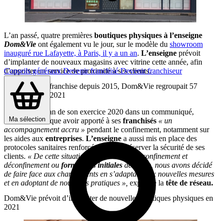
L’an passé, quatre premières
boutiques physiques
à l’enseigne
Dom&Vie
ont également vu le jour, sur le modèle du
showroom
inauguré rue Lafayette, à Paris, il y a un an
.
L’enseigne
prévoit
d’implanter de nouveaux magasins avec vitrine cette année, afin
d’apporter un service de proximité à ses clients.
Conseils généraux
Devenir franchisé
Devenir franchiseur
Développé en franchise depuis 2015, Dom&Vie regroupait 57
agences début 2021
Dressant le bilan de son exercice 2020 dans un communiqué,
Ma sélection
Dom&Vie
indique avoir apporté à ses
franchisés
« un
accompagnement accru »
pendant le confinement, notamment sur
les aides aux
entreprises
.
L’enseigne
a aussi mis en place des
protocoles sanitaires renforcés afin de préserver la sécurité de ses
clients.
« De cette situation incertaine, entre confinement et
déconfinement ou
formations initiales
décalées, nous avons décidé
de faire face aux changements en s’adaptant aux nouvelles mesures
et en adoptant de nouvelles pratiques »,
explique la
tête de réseau.
Dom&Vie prévoit d’implanter de nouvelles boutiques physiques en
2021