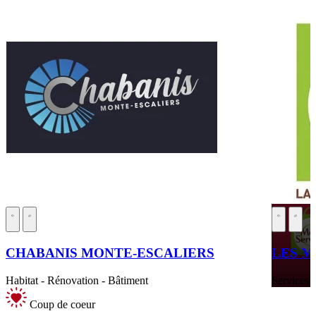
CHABANIS MONTE-ESCALIERS
LES M
Habitat - Rénovation - Bâtiment
Services a
Coup de coeur