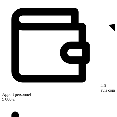
4,6
avis con
Apport personnel
5 000 €