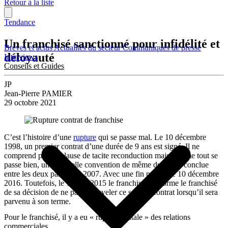
Retour à la liste
Tendance
Un franchisé sanctionné pour infidélité et
Brèves et actus
Actualités du secteur
Communiqués de presse
déloyauté
Interviews
Conseils et Guides
JP
Jean-Pierre PAMIER
29 octobre 2021
C’est l’histoire d’une
rupture
qui se passe mal. Le 10 décembre
1998, un premier contrat d’une durée de 9 ans est signé. Il ne
comprend pas de clause de tacite reconduction mais comme tout se
passe bien, une nouvelle convention de même durée est conclue
entre les deux parties en 2007. Avec une fin prévue le 10 décembre
2016. Toutefois, le 15 mai 2015 le franchiseur informe le franchisé
de sa décision de ne pas renouveler ce second contrat lorsqu’il sera
parvenu à son terme.
Pour le franchisé, il y a eu « rupture brutale » des relations
commerciales