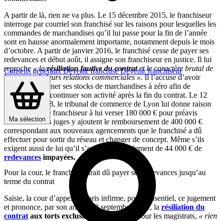
A partir de là, rien ne va plus. Le 15 décembre 2015, le franchiseur
interroge par courriel son franchisé sur les raisons pour lesquelles les
commandes de marchandises qu’il lui passe pour la fin de l’année
sont en hausse anormalement importante, notamment depuis le mois
d’octobre. A partir de janvier 2016, le franchisé cesse de payer ses
redevances et début août, il assigne son franchiseur en justice. Il lui
reproche
« la
résiliation fautive du contrat
et le caractère brutal de
Conseils généraux
Devenir franchisé
Devenir franchiseur
la
rupture
de leurs relations commerciales »
. Il l’accuse d’avoir
cherché à ramener ses stocks de marchandises à zéro afin de
l’empêcher de continuer son activité après la fin du contrat. Le 12
septembre 2018, le tribunal de commerce de Lyon lui donne raison
et condamne le franchiseur à lui verser 180 000 € pour préavis
Ma sélection
insuffisant. Les juges y ajoutent le remboursement de 400 000 €
correspondant aux nouveaux agencements que le franchisé a dû
effectuer pour sortir du réseau et changer de concept. Même s’ils
exigent aussi de lui qu’il s’acquitte du règlement de 44 000 € de
redevances
impayées.
Pour la cour, le franchisé aurait dû payer ses redevances jusqu’au
terme du contrat
Saisie, la cour d’appel de Paris infirme, pour l’essentiel, ce jugement
et prononce, par son arrêt du 8 septembre 2021, la
résiliation du
contrat
aux torts exclusifs du franchisé.
Pour les magistrats,
« rien