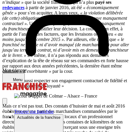
n’indique »
que la société franchisée, qui n’a plus
payé ses
redevances
à partir de janvier 2016, ait été
« économiquement
gênée »
pour s’en acquitter. A leurs yeux,
« la violation délibérée
(de cette) obligation (de paiement) constitue un grave manquement
contractuel ».
Une faute
« qui suffit, en l’absence de manquement
du franchiseur »,
à justifier leur décision. La cour note en effet, à
partir de l’analyse des factures, que les livraisons ont eu lieu
« au
moins jusqu’en décembre 2015 »
. Par ailleurs, elle relève que
« le
franchisé ne justifie ni d’avoir manqué (de marchandises) pour aller
jusqu’au terme du contrat, ni d’avoir mis en demeure le franchiseur
de le livrer. »
De même, il n’a pas répondu aux demandes
d’explication de la tête de réseau sur ses commandes en forte hausse
par rapport aux deux années précédentes, la dernière étant même
Mon compte
qualifiée
« d’exorbitante »
par la cour.
Menu
Il aurait dû aussi respecter son engagement contractuel de fidélité et
son « devoir général de loyauté »
Mais ce n’est pas tout. Des constats d’huissier de mai et août 2016
établissent qu’une partie des marchandises commandées par le
Trouver ma franchise
franchisé a été retrouvée dans les locaux d’un professionnel
Actualités de la franchise
directement concurrent situé à des centaines de kilomètres de son
établissement. Un professionnel exerçant sous une enseigne très