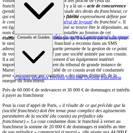
voisine et sur la base d’un concept très proche de celui du
franchiseur. Pour les magistrats, il y a là un
«
acte de concurrence
(pendant le contrat) effectué en fraude des droits du franchiseur, ce
qui est contraire à
l’obligation de fidélité
expressément définie par
le contrat, ainsi qu’au
devoir général de loyauté
du franchisé »
. Il
est également établi que le franchisé se trouve être le dépositaire, au
nom de sa société, de la marque installée au fronton de cet
Brèves et actus
Actualités du secteur
Communiqués de presse
Conseils et Guides
établissement concurrent
(marque qu’il adoptera par la suite pour
Interviews
le sien propre). En outre, le franchisé a reconnu dans un SMS
adressé au franchiseur être partie prenante de la gestion de ce point
de vente, lequel est exploité par une société animée par son cousin.
Il a ainsi participé au financement d’un équipement matériel
important. Enfin, un jugement du tribunal de grande instance de
Marseille a établi que la société de ce cousin avait été condamnée
pour
« parasitisme par captation »
des signes distinctifs de la
Conseils généraux
Devenir franchisé
Devenir franchiseur
marque du franchiseur.
Près de 60 000 € de redevances et 30 000 € de dommages et intérêts
à payer au franchiseur
Pour la cour d’appel de Paris,
« il résulte de ce qui précède que la
(société franchisée) doit être tenue pour complice des agissements
parasitaires de la société (du cousin) au préjudice (du
franchiseur) »
. La cour condamne donc le franchisé à verser au
franchiseur la somme de 20 000 € de dommages et intérêts au titre
de son préjudice
« commercial et moral »
, elle ajoute aux 44 000 €