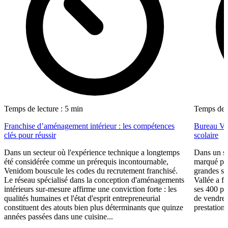
Temps de lecture : 5 min
Temps de l
Franchise d’aménagement intérieur : les compétences
Bureau Val
clés pour réussir
scolaire
Dans un secteur où l'expérience technique a longtemps
Dans un se
été considérée comme un prérequis incontournable,
marqué par
Venidom bouscule les codes du recrutement franchisé.
grandes su
Le réseau spécialisé dans la conception d'aménagements
Vallée a fa
intérieurs sur-mesure affirme une conviction forte : les
ses 400 po
qualités humaines et l'état d'esprit entrepreneurial
de vendre 
constituent des atouts bien plus déterminants que quinze
prestations
années passées dans une cuisine...